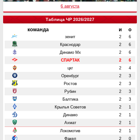
6 августа
Таблица ЧР 2026/2027
команда
и
о
зенит
2
6
Краснодар
2
6
Динамо Мх
2
6
СПАРТАК
2
6
цкг
2
4
Оренбург
2
3
Ростов
2
3
Рубин
2
3
Балтика
2
3
Крылья Советов
2
1
Динамо
2
1
Ахмат
2
1
Локомотив
2
1
Факел
2
0