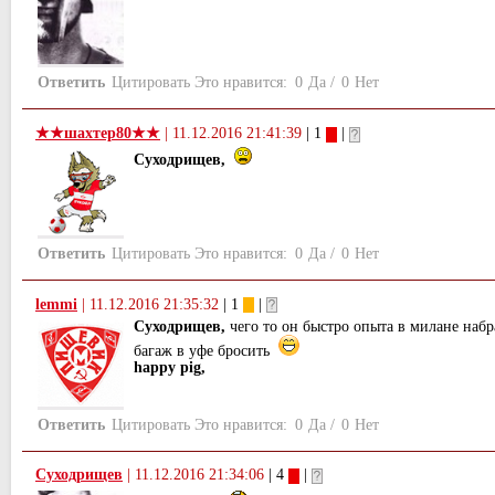
Ответить
Цитировать
Это нравится:
0
Да
/
0
Нет
★★шахтер80★★
|
11.12.2016 21:41:39
| 1
|
Суходрищев,
Ответить
Цитировать
Это нравится:
0
Да
/
0
Нет
lemmi
|
11.12.2016 21:35:32
| 1
|
Суходрищев,
чего то он быстро опыта в милане набр
багаж в уфе бросить
happy pig,
Ответить
Цитировать
Это нравится:
0
Да
/
0
Нет
Суходрищев
|
11.12.2016 21:34:06
| 4
|