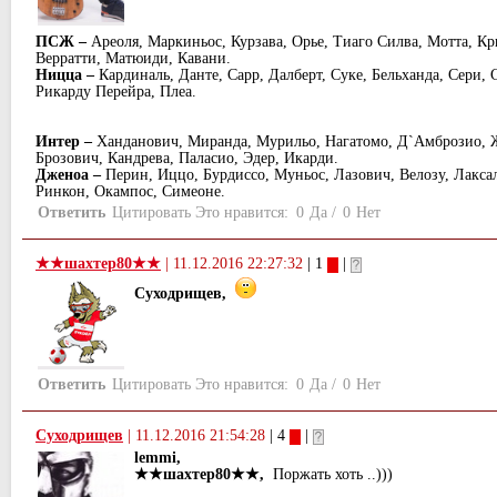
ПСЖ –
Ареоля, Маркиньос, Курзава, Орье, Тиаго Силва, Мотта, К
Верратти, Матюиди, Кавани.
Ницца –
Кардиналь, Данте, Сарр, Далберт, Суке, Бельханда, Сери, 
Рикарду Перейра, Плеа.
Интер –
Ханданович, Миранда, Мурильо, Нагатомо, Д`Амброзио, 
Брозович, Кандрева, Паласио, Эдер, Икарди.
Дженоа –
Перин, Иццо, Бурдиссо, Муньос, Лазович, Велозу, Лаксал
Ринкон, Окампос, Симеоне.
Ответить
Цитировать
Это нравится:
0
Да
/
0
Нет
★★шахтер80★★
|
11.12.2016 22:27:32
| 1
|
Суходрищев,
Ответить
Цитировать
Это нравится:
0
Да
/
0
Нет
Суходрищев
|
11.12.2016 21:54:28
| 4
|
lemmi,
★★шахтер80★★,
Поржать хоть ..)))