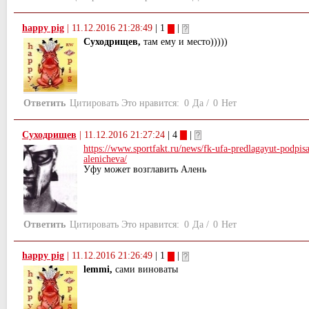
happy pig
|
11.12.2016 21:28:49
| 1
|
Суходрищев,
там ему и место)))))
Ответить
Цитировать
Это нравится:
0
Да
/
0
Нет
Суходрищев
|
11.12.2016 21:27:24
| 4
|
https://www.sportfakt.ru/news/fk-ufa-predlagayut-podpisa
alenicheva/
Уфу может возглавить Алень
Ответить
Цитировать
Это нравится:
0
Да
/
0
Нет
happy pig
|
11.12.2016 21:26:49
| 1
|
lemmi,
сами виноваты