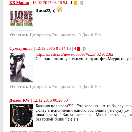
КБ Мария
|
18.02.2017 08:16:54
| 1
|
Дима22,
))
Ответить
Цитировать
Это нравится:
0
Да
/
0
Нет
Суходрищев
|
12.12.2016 01:14:10
| 4
|
http://izvestia.ru/news/650697#ixzz4SZ9123ta
Спартак планирует выкупить трансфер Маурисио у 
Ответить
Цитировать
Это нравится:
0
Да
/
0
Нет
Демон RW
|
12.12.2016 00:20:50
Бавария не играла???...Это хорошо....А то бы слуша
сюиту в исполнении одного Господина:( не буду уж 
показывать): " Как упоительны в Мюнхене вечера, шн
баварской булки!")))))))