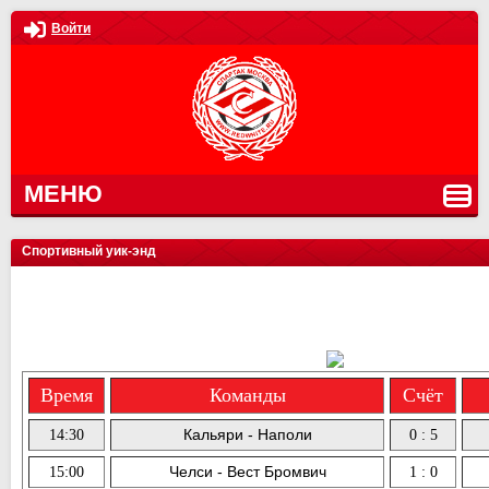
Войти
МЕНЮ
Спортивный уик-энд
Время
Команды
Счёт
Кальяри - Наполи
14:30
0 : 5
Челси - Вест Бромвич
15:00
1 : 0