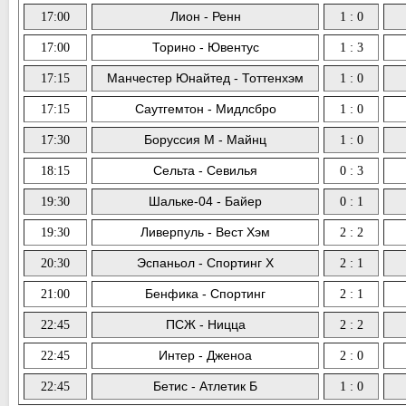
Лион - Ренн
17:00
1 : 0
Торино - Ювентус
17:00
1 : 3
Манчестер Юнайтед - Тоттенхэм
17:15
1 : 0
Саутгемтон - Мидлсбро
17:15
1 : 0
Боруссия М - Майнц
17:30
1 : 0
Сельта - Севилья
18:15
0 : 3
Шальке-04 - Байер
19:30
0 : 1
Ливерпуль - Вест Хэм
19:30
2 : 2
Эспаньол - Спортинг Х
20:30
2 : 1
Бенфика - Спортинг
21:00
2 : 1
ПСЖ - Ницца
22:45
2 : 2
Интер - Дженоа
22:45
2 : 0
Бетис - Атлетик Б
22:45
1 : 0