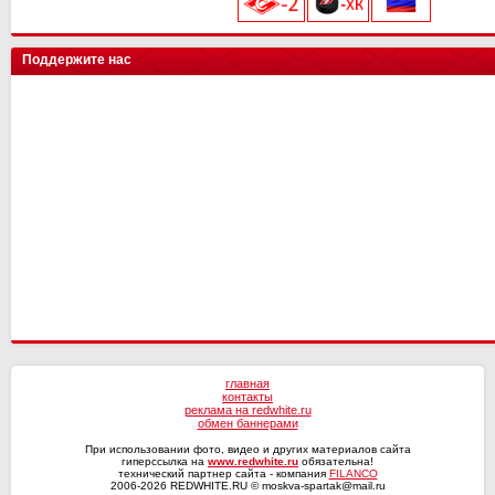
ХК Сочи
Арсенал
Чертаново
Арсенал
Сибирь
Иркутск
цкг
Шинник
СШ им. Г.А. Ярцева
Рубин
Трактор
Искра
Поддержите нас
Ленинградец
Н.Новгород
Ахмат
Енисей-2
Сочи
СКА-Хабаровск
Динамо Мх
Волга
Оренбург
Факел
Текстильщик
Ротор
КАМАЗ
СКА-Хабаровск
главная
контакты
реклама на redwhite.ru
обмен баннерами
При использовании фото, видео и других материалов сайта
гиперссылка на
www.redwhite.ru
обязательна!
технический партнер сайта - компания
FILANCO
2006-2026 REDWHITE.RU © moskva-spartak@mail.ru