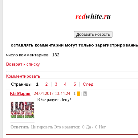
red
white.
r
u
оставлять комментарии могут только зарегистрированн
число комментариев: 132
Возврат к списку
Комментировать
Страницы:
1
2
3
4
5
След.
КБ Мария
|
24.04.2017 13:44:24
| 1
|
Юве радует Лену!
Ответить
Цитировать
Это нравится:
0
Да
/
0
Нет