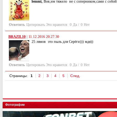
lemmi,
Вов,им тяжело не с соперником,сами с собой
Ответить
Цитировать
Это нравится:
0
Да
/
0
Нет
BRAZIL10
|
11.12.2016 20:27:30
25 лямов это пыль для Серёги))) мдя))
Ответить
Цитировать
Это нравится:
0
Да
/
0
Нет
Страницы:
1
2
3
4
5
След.
Фотографии