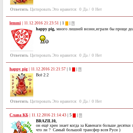
Ответить
Цитировать
Это нравится:
0
Да
/
0
Нет
lemmi
|
11.12.2016 21:23:51
| 1
|
happy pig,
много лишней возни,играли бы проще дож
Ответить
Цитировать
Это нравится:
0
Да
/
0
Нет
happy pig
|
11.12.2016 21:21:57
| 1
|
Всё 2:2
Ответить
Цитировать
Это нравится:
0
Да
/
0
Нет
Слава КБ
|
11.12.2016 21:14:43
| 5
|
BRAZIL10,
он ещё хрен знает когда за Кавенаги больше десятки
что ли ? Самый большой трансфер всея Руси )