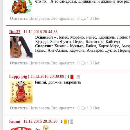
что то. А то самедовы, шишкины и джикии всё раст
Ответить
Цитировать
Это нравится:
0
Да
/
0
Нет
Duс37
|
11.12.2016 20:44:55
Эспаньол –
Лопес, Морено, Рейес, Кариколь, Лопес 
Хурадо, Хави Фуэго, Перес, Баптистао, Кайседо.
Спортинг Хихон –
Куэльяр, Бабен, Хорхе Мере, Амор
Гомес, Аит-Атман, Кармона, Альварес, Дуглас Перейр
Ответить
Цитировать
Это нравится:
0
Да
/
0
Нет
happy pig
|
11.12.2016 20:39:09
| 1
|
lemmi,
должны закрепить
Ответить
Цитировать
Это нравится:
0
Да
/
0
Нет
lemmi
|
11.12.2016 20:36:20
| 1
|
2-2