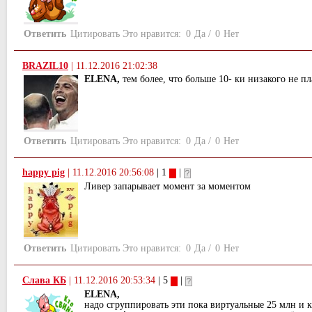
Ответить
Цитировать
Это нравится:
0
Да
/
0
Нет
BRAZIL10
|
11.12.2016 21:02:38
ELENA,
тем более, что больше 10- ки низакого не пл
Ответить
Цитировать
Это нравится:
0
Да
/
0
Нет
happy pig
|
11.12.2016 20:56:08
| 1
|
Ливер запарывает момент за моментом
Ответить
Цитировать
Это нравится:
0
Да
/
0
Нет
Слава КБ
|
11.12.2016 20:53:34
| 5
|
ELENA,
надо сгруппировать эти пока виртуальные 25 млн и 