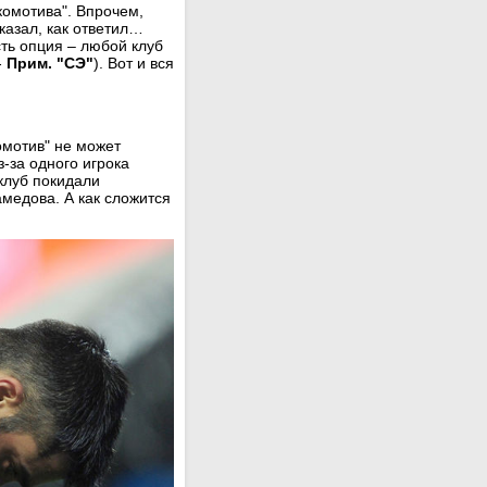
комотива". Впрочем,
сказал, как ответил…
ть опция – любой клуб
-
Прим. "СЭ"
). Вот и вся
омотив" не может
-за одного игрока
 клуб покидали
медова. А как сложится