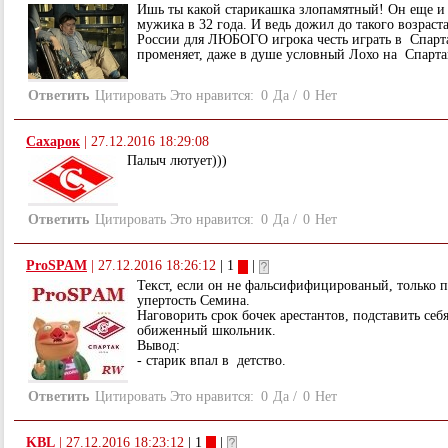
Ишь ты какой старикашка злопамятный! Он еще и 
мужика в 32 года. И ведь дожил до такого возраста
России для ЛЮБОГО игрока честь играть в Спар
променяет, даже в душе условный Лохо на Спарта
Ответить
Цитировать
Это нравится:
0
Да
/
0
Нет
Сахарок
|
27.12.2016 18:29:08
Палыч лютует)))
Ответить
Цитировать
Это нравится:
0
Да
/
0
Нет
ProSPAM
|
27.12.2016 18:26:12
| 1
|
Текст, если он не фальсифифицированый, только 
упертость Семина.
Наговорить срок бочек арестантов, подставить себ
обиженный школьник.
Вывод:
- старик впал в детство.
Ответить
Цитировать
Это нравится:
0
Да
/
0
Нет
KBL
|
27.12.2016 18:23:12
| 1
|