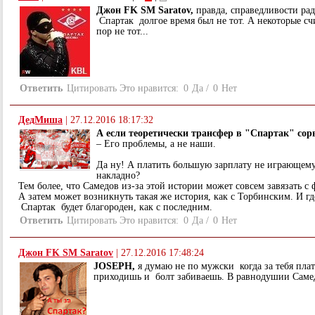
Джон FK SM Saratov,
правда, справедливости рад
Спартак долгое время был не тот. А некоторые счи
пор не тот...
Ответить
Цитировать
Это нравится:
0
Да
/
0
Нет
ДедМиша
|
27.12.2016 18:17:32
А если теоретически трансфер в "Спартак" сор
– Его проблемы, а не наши.
Да ну! А платить большую зарплату не играющему
накладно?
Тем более, что Самедов из-за этой истории может совсем завязать с
А затем может возникнуть такая же история, как с Торбинским. И гд
Спартак будет благороден, как с последним.
Ответить
Цитировать
Это нравится:
0
Да
/
0
Нет
Джон FK SM Saratov
|
27.12.2016 17:48:24
JOSEPH,
я думаю не по мужски когда за тебя плат
приходишь и болт забиваешь. В равнодушии Саме