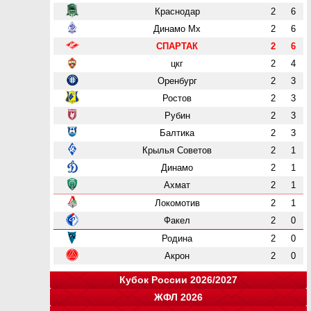
Краснодар
2
6
Динамо Мх
2
6
СПАРТАК
2
6
цкг
2
4
Оренбург
2
3
Ростов
2
3
Рубин
2
3
Балтика
2
3
Крылья Советов
2
1
Динамо
2
1
Ахмат
2
1
Локомотив
2
1
Факел
2
0
Родина
2
0
Акрон
2
0
Кубок России 2026/2027
ЖФЛ 2026
Группа "A"
Группа "B"
Группа "C"
Группа "D"
и
и
и
и
о
о
о
о