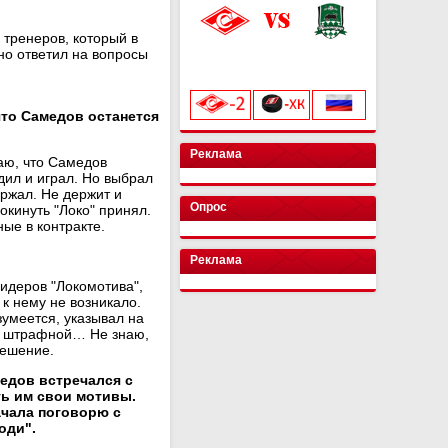
 тренеров, который в
но ответил на вопросы
«Лукойл Арена»
начало матча в 20:00
что Самедов останется
Реклама
маю, что Самедов
дил и играл. Но выбрал
ержал. Не держит и
Опрос
окинуть "Локо" принял.
ые в контракте.
Реклама
лидеров "Локомотива",
к нему не возникало.
зумеется, указывал на
ри штрафной… Не знаю,
решение.
едов встречался с
ь им свои мотивы.
ачала поговорю с
оди".