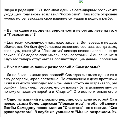
Вчера в редакции "СЭ" побывал один из легендарных российских
уходящем году вновь возглавил "Локомотив". Наш гость откровен
журналистов, высказав свое видение ситуации в родном клубе.
– Вы ни одного процента вероятности не оставляете на то, 
в "Локомотиве"?
– Ему тему, касающуюся нас, надо закрыть. Во-первых, я не ду
обижается. Он был футболистом основного состава, всегда выхо
свой путь, хочет уйти. "Локомотив" никогда никого насильно не д
сейчас. У Самедова свои мысли, свои советчики. И он решение п
Клуб его теперь отпускает за соответствующие деньги, прописанн
– В чем причина ваших разногласий с Самедовым?
– Да не было никаких разногласий! Самедов считался одним из 
ему доверяли, играл постоянно. По отношению к делу претензий 
Если в каких-то эпизодах его игры меня что-то не устраивало, ра
ошибки. Например, говорил, что он должен быть активнее внут
почему он захотел перейти в "Спартак". Это исключительно его 
– Одно из изданий изложило версию, согласно которой Сам
несколькими болельщиками "Локомотива", чтобы объяснит
Якобы Самедову позвонили из "Спартака", он ответил: "Сн
руководством". В клубе же услышал: "Мы не возражаем. Ух