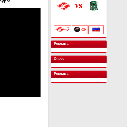
бурге.
«Лукойл Арена»
начало матча в 20:00
Реклама
Опрос
Реклама