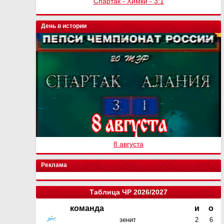
Спартак - Химки - 3:1
День в истории
8 августа
Реклама
Таблица ЧР 2026/2027
команда
и
о
зенит
2
6