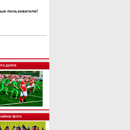
ные пользователи!
то дубля
чайное фото