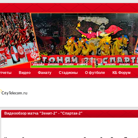
тчеты
Видео
Фанату
Стадионы
О футболе
КБ Форум
Видеообзор матча "Зенит-2" - "Спартак-2"