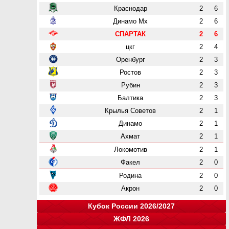
Краснодар
2
6
Динамо Мх
2
6
СПАРТАК
2
6
цкг
2
4
Оренбург
2
3
Ростов
2
3
Рубин
2
3
Балтика
2
3
Крылья Советов
2
1
Динамо
2
1
Ахмат
2
1
Локомотив
2
1
Факел
2
0
Родина
2
0
Акрон
2
0
Кубок России 2026/2027
ЖФЛ 2026
Группа "A"
Группа "B"
Группа "C"
Группа "D"
и
и
и
и
о
о
о
о