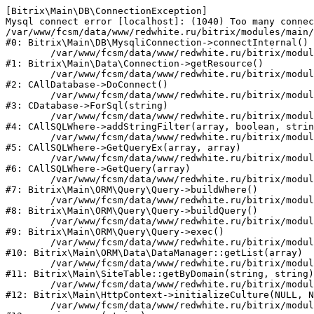
[Bitrix\Main\DB\ConnectionException] 

Mysql connect error [localhost]: (1040) Too many connec
/var/www/fcsm/data/www/redwhite.ru/bitrix/modules/main/
#0: Bitrix\Main\DB\MysqliConnection->connectInternal()

	/var/www/fcsm/data/www/redwhite.ru/bitrix/modules/main/lib/data/connection.php:53

#1: Bitrix\Main\Data\Connection->getResource()

	/var/www/fcsm/data/www/redwhite.ru/bitrix/modules/main/classes/general/database.php:283

#2: CAllDatabase->DoConnect()

	/var/www/fcsm/data/www/redwhite.ru/bitrix/modules/main/classes/mysql/database_mysqli.php:78

#3: CDatabase->ForSql(string)

	/var/www/fcsm/data/www/redwhite.ru/bitrix/modules/main/classes/general/sqlwhere.php:713

#4: CAllSQLWhere->addStringFilter(array, boolean, strin
	/var/www/fcsm/data/www/redwhite.ru/bitrix/modules/main/classes/general/sqlwhere.php:376

#5: CAllSQLWhere->GetQueryEx(array, array)

	/var/www/fcsm/data/www/redwhite.ru/bitrix/modules/main/classes/general/sqlwhere.php:261

#6: CAllSQLWhere->GetQuery(array)

	/var/www/fcsm/data/www/redwhite.ru/bitrix/modules/main/lib/orm/query/query.php:2210

#7: Bitrix\Main\ORM\Query\Query->buildWhere()

	/var/www/fcsm/data/www/redwhite.ru/bitrix/modules/main/lib/orm/query/query.php:2440

#8: Bitrix\Main\ORM\Query\Query->buildQuery()

	/var/www/fcsm/data/www/redwhite.ru/bitrix/modules/main/lib/orm/query/query.php:933

#9: Bitrix\Main\ORM\Query\Query->exec()

	/var/www/fcsm/data/www/redwhite.ru/bitrix/modules/main/lib/orm/data/datamanager.php:513

#10: Bitrix\Main\ORM\Data\DataManager::getList(array)

	/var/www/fcsm/data/www/redwhite.ru/bitrix/modules/main/lib/site.php:150

#11: Bitrix\Main\SiteTable::getByDomain(string, string)

	/var/www/fcsm/data/www/redwhite.ru/bitrix/modules/main/lib/httpcontext.php:100

#12: Bitrix\Main\HttpContext->initializeCulture(NULL, N
	/var/www/fcsm/data/www/redwhite.ru/bitrix/modules/main/include.php:32
