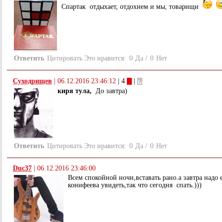
Спартак отдыхает, отдохнем и мы, товарищи
Ответить
Цитировать
Это нравится:
0
Да
/
0
Нет
Суходрищев
|
06.12.2016 23:46:12
| 4
|
киря тула,
До завтра)
Ответить
Цитировать
Это нравится:
0
Да
/
0
Нет
Duс37
|
06.12.2016 23:46:00
Всем спокойной ночи,вставать рано.а завтра надо
конифеева увидеть,так что сегодня спать.)))