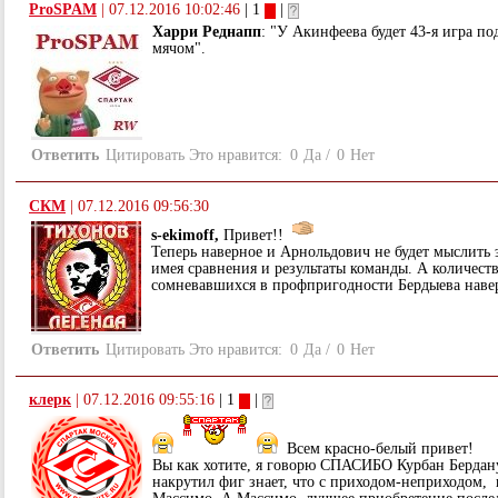
ProSPAM
|
07.12.2016 10:02:46
| 1
|
Харри Реднапп
: "У Акинфеева будет 43-я игра п
мячом".
Ответить
Цитировать
Это нравится:
0
Да
/
0
Нет
СКМ
|
07.12.2016 09:56:30
s-ekimoff,
Привет!!
Теперь наверное и Арнольдович не будет мыслить 
имея сравнения и результаты команды. А количест
сомневавшихся в профпригодности Бердыева навер
Ответить
Цитировать
Это нравится:
0
Да
/
0
Нет
клерк
|
07.12.2016 09:55:16
| 1
|
Всем красно-белый привет!
Вы как хотите, я говорю СПАСИБО Курбан Бердану
накрутил фиг знает, что с приходом-неприходом, 