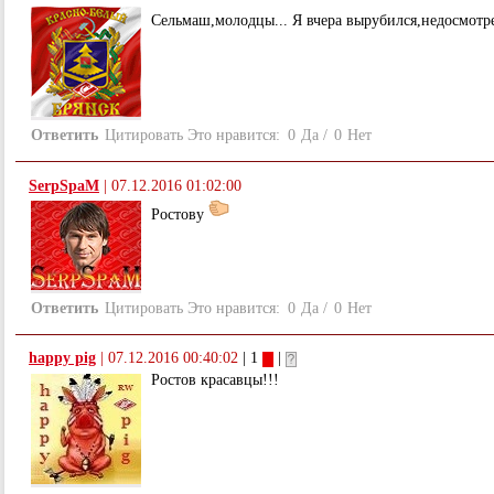
Сельмаш,молодцы... Я вчера вырубился,недосмот
Ответить
Цитировать
Это нравится:
0
Да
/
0
Нет
SerpSpaM
|
07.12.2016 01:02:00
Ростову
Ответить
Цитировать
Это нравится:
0
Да
/
0
Нет
happy pig
|
07.12.2016 00:40:02
| 1
|
Ростов красавцы!!!