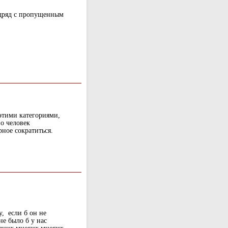
одряд с пропущенным
этими категориями,
во человек
ное сократиться.
, если б он не
не было б у нас