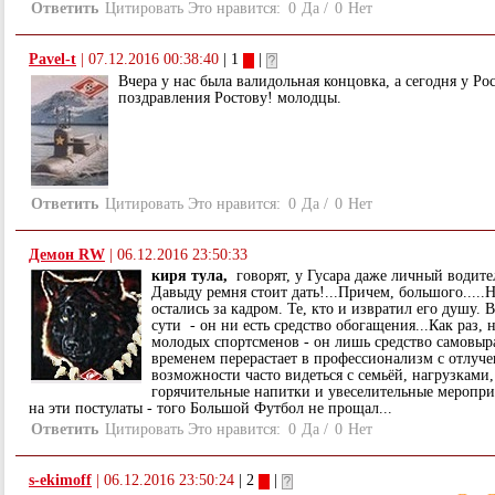
Ответить
Цитировать
Это нравится:
0
Да
/
0
Нет
Pavel-t
|
07.12.2016 00:38:40
| 1
|
Вчера у нас была валидольная концовка, а сегодня у Ро
поздравления Ростову! молодцы.
Ответить
Цитировать
Это нравится:
0
Да
/
0
Нет
Демон RW
|
06.12.2016 23:50:33
киря тула,
говорят, у Гусара даже личный водите
Давыду ремня стоит дать!...Причем, большого.....Но
остались за кадром. Те, кто и извратил его душу. 
сути - он ни есть средство обогащения...Как раз, 
молодых спортсменов - он лишь средство самовыр
временем перерастает в профессионализм с отлуче
возможности часто видеться с семьёй, нагрузками
горячительные напитки и увеселительные мероприят
на эти постулаты - того Большой Футбол не прощал...
Ответить
Цитировать
Это нравится:
0
Да
/
0
Нет
s-ekimoff
|
06.12.2016 23:50:24
| 2
|