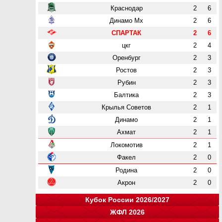
Краснодар
2
6
Динамо Мх
2
6
СПАРТАК
2
6
цкг
2
4
Оренбург
2
3
Ростов
2
3
Рубин
2
3
Балтика
2
3
Крылья Советов
2
1
Динамо
2
1
Ахмат
2
1
Локомотив
2
1
Факел
2
0
Родина
2
0
Акрон
2
0
Кубок России 2026/2027
ЖФЛ 2026
Группа "A"
Группа "B"
Группа "C"
Группа "D"
и
и
и
и
о
о
о
о