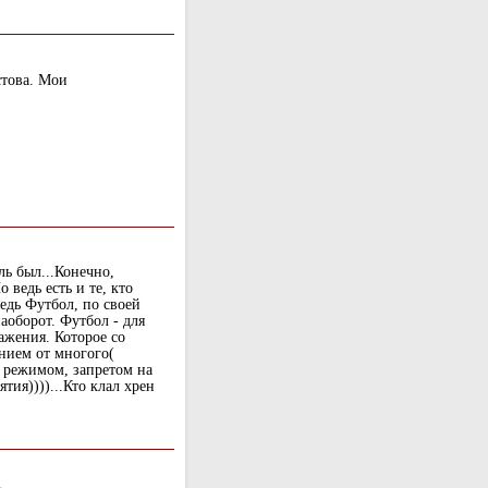
стова. Мои
ль был...Конечно,
 ведь есть и те, кто
Ведь Футбол, по своей
наоборот. Футбол - для
ажения. Которое со
нием от многого(
, режимом, запретом на
ия))))...Кто клал хрен