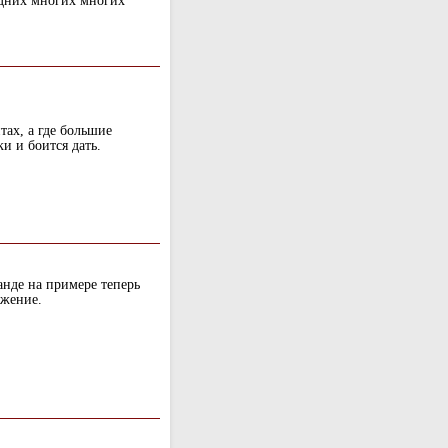
едних многих многих
тах, а где большие
и и боится дать.
анде на примере теперь
ажение.