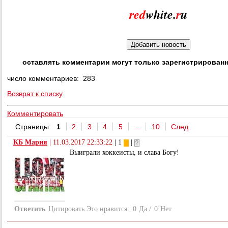
red
white.
r
u
оставлять комментарии могут только зарегистрирован
число комментариев: 283
Возврат к списку
Комментировать
Страницы:
1
2
3
4
5
...
10
След.
КБ Мария
|
11.03.2017 22:33:22
| 1
|
Выиграли хоккеисты, и слава Богу!
Ответить
Цитировать
Это нравится:
0
Да
/
0
Нет