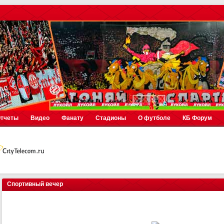
тчеты
Видео
Фанату
Стадионы
О футболе
КБ Форум
Спортивный вечер