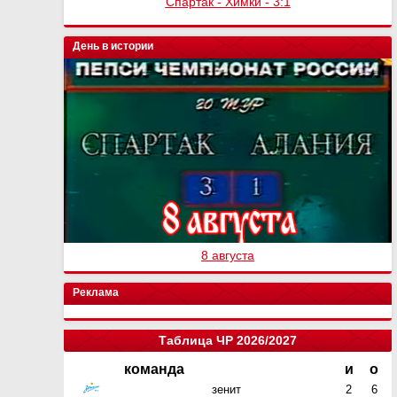
Спартак - Химки - 3:1
День в истории
8 августа
Реклама
Таблица ЧР 2026/2027
команда
и
о
зенит
2
6