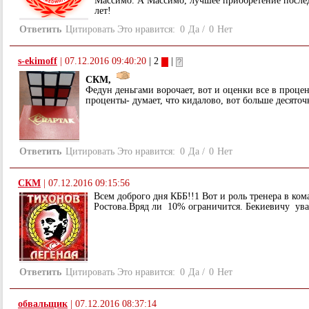
Массимо. А Массимо, лучшее приобретение посл
лет!
Ответить
Цитировать
Это нравится:
0
Да
/
0
Нет
s-ekimoff
|
07.12.2016 09:40:20
| 2
|
СКМ,
Федун деньгами ворочает, вот и оценки все в процен
проценты- думает, что кидалово, вот больше десяточк
Ответить
Цитировать
Это нравится:
0
Да
/
0
Нет
СКМ
|
07.12.2016 09:15:56
Всем доброго дня КББ!!1 Вот и роль тренера в ком
Ростова.Вряд ли 10% ограничится. Бекиевичу ув
Ответить
Цитировать
Это нравится:
0
Да
/
0
Нет
обвальщик
|
07.12.2016 08:37:14