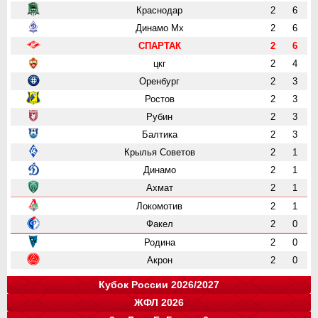
Краснодар
2
6
Динамо Мх
2
6
СПАРТАК
2
6
цкг
2
4
Оренбург
2
3
Ростов
2
3
Рубин
2
3
Балтика
2
3
Крылья Советов
2
1
Динамо
2
1
Ахмат
2
1
Локомотив
2
1
Факел
2
0
Родина
2
0
Акрон
2
0
Кубок России 2026/2027
ЖФЛ 2026
Группа "A"
Группа "B"
Группа "C"
Группа "D"
и
и
и
и
о
о
о
о