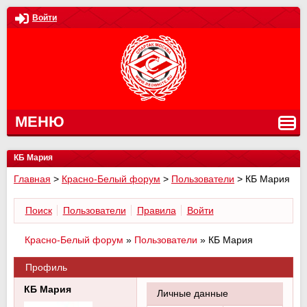
Войти
МЕНЮ
КБ Мария
Главная
>
Красно-Белый форум
>
Пользователи
>
КБ Мария
Поиск
Пользователи
Правила
Войти
Красно-Белый форум
»
Пользователи
»
КБ Мария
Профиль
КБ Мария
Личные данные