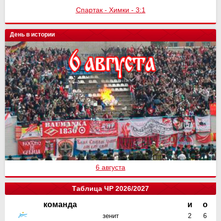
Спартак - Химки - 3:1
День в истории
6 августа
Таблица ЧР 2026/2027
команда
и
о
зенит
2
6