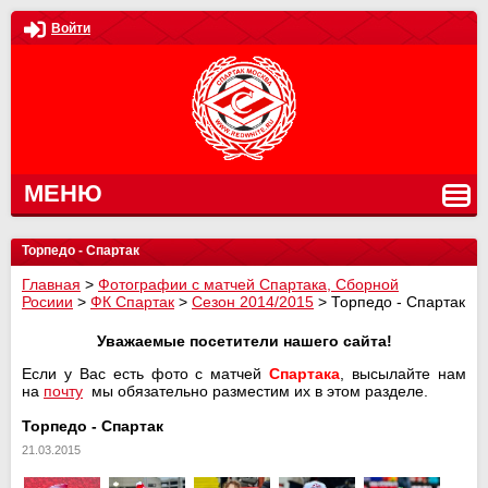
Войти
МЕНЮ
Торпедо - Спартак
Главная
>
Фотографии с матчей Спартака, Сборной
Росиии
>
ФК Спартак
>
Сезон 2014/2015
>
Торпедо - Спартак
Уважаемые посетители нашего сайта!
Если у Вас есть фото с матчей
Спартака
, высылайте нам
на
почту
мы обязательно разместим их в этом разделе.
Торпедо - Спартак
21.03.2015