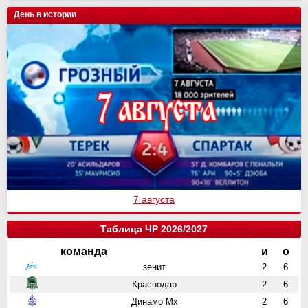
День в истории
7 августа
Таблица ЧР 2026/2027
команда
и
о
зенит
2
6
Краснодар
2
6
Динамо Мх
2
6