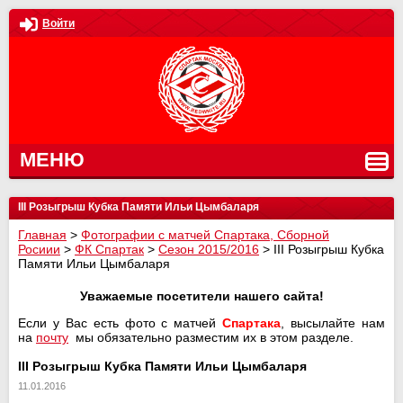
Войти
МЕНЮ
III Розыгрыш Кубка Памяти Ильи Цымбаларя
Главная
>
Фотографии с матчей Спартака, Сборной
Росиии
>
ФК Спартак
>
Сезон 2015/2016
>
III Розыгрыш Кубка
Памяти Ильи Цымбаларя
Уважаемые посетители нашего сайта!
Если у Вас есть фото с матчей
Спартака
, высылайте нам
на
почту
мы обязательно разместим их в этом разделе.
III Розыгрыш Кубка Памяти Ильи Цымбаларя
11.01.2016