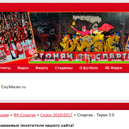
тчеты
Видео
Фанату
Стадионы
О футболе
КБ Форум
осиии
>
ФК Спартак
>
Сезон 2016/2017
>
Спартак - Терек 3:0
важаемые посетители нашего сайта!