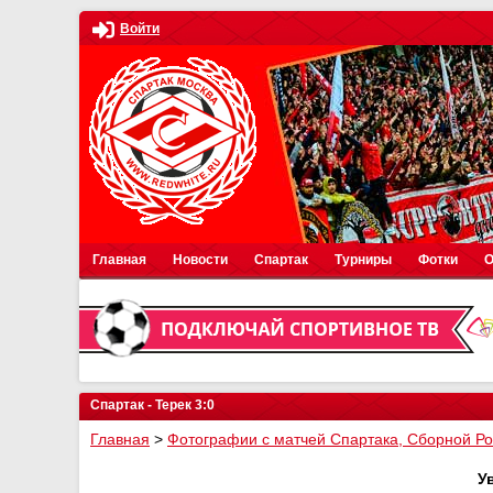
Войти
Главная
Новости
Спартак
Турниры
Фотки
О
Спартак - Терек 3:0
Главная
>
Фотографии с матчей Спартака, Сборной Р
У