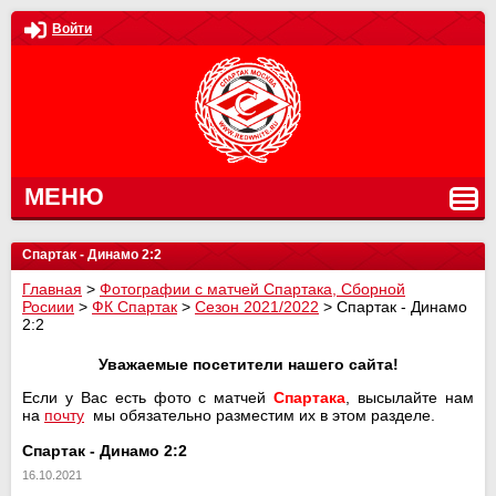
Войти
МЕНЮ
Спартак - Динамо 2:2
Главная
>
Фотографии с матчей Спартака, Сборной
Росиии
>
ФК Спартак
>
Сезон 2021/2022
>
Спартак - Динамо
2:2
Уважаемые посетители нашего сайта!
Если у Вас есть фото с матчей
Спартака
, высылайте нам
на
почту
мы обязательно разместим их в этом разделе.
Спартак - Динамо 2:2
16.10.2021