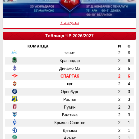
7 августа
Таблица ЧР 2026/2027
команда
и
о
зенит
2
6
Краснодар
2
6
Динамо Мх
2
6
СПАРТАК
2
6
цкг
2
4
Оренбург
2
3
Ростов
2
3
Рубин
2
3
Балтика
2
3
Крылья Советов
2
1
Динамо
2
1
Ахмат
2
1