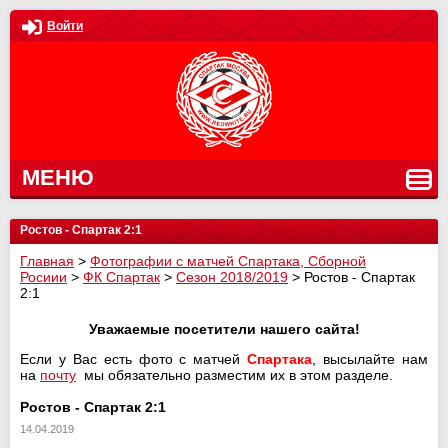
Войти
МЕНЮ
Ростов - Спартак 2:1
Главная
>
Фотографии с матчей Спартака, Сборной
Росиии
>
ФК Спартак
>
Сезон 2018/2019
>
Ростов - Спартак
2:1
Уважаемые посетители нашего сайта!
Если у Вас есть фото с матчей
Спартака
, высылайте нам
на
почту
мы обязательно разместим их в этом разделе.
Ростов - Спартак 2:1
14.04.2019