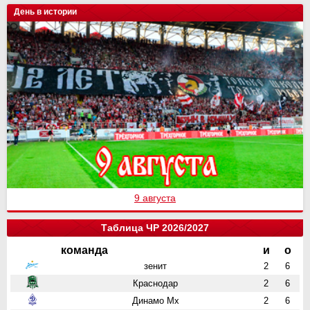
День в истории
9 августа
Таблица ЧР 2026/2027
команда
и
о
зенит
2
6
Краснодар
2
6
Динамо Мх
2
6