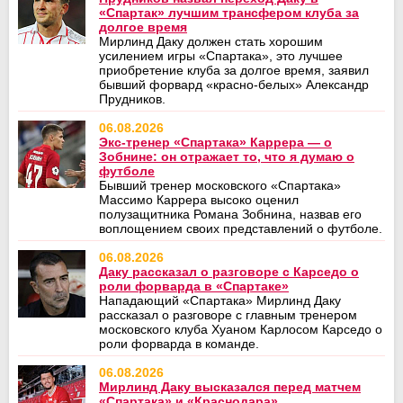
«Спартак» лучшим трансфером клуба за
долгое время
Мирлинд Даку должен стать хорошим
усилением игры «Спартака», это лучшее
приобретение клуба за долгое время, заявил
бывший форвард «красно‑белых» Александр
Прудников.
06.08.2026
Экс-тренер «Спартака» Каррера — о
Зобнине: он отражает то, что я думаю о
футболе
Бывший тренер московского «Спартака»
Массимо Каррера высоко оценил
полузащитника Романа Зобнина, назвав его
воплощением своих представлений о футболе.
06.08.2026
Даку рассказал о разговоре с Карседо о
роли форварда в «Спартаке»
Нападающий «Спартака» Мирлинд Даку
рассказал о разговоре с главным тренером
московского клуба Хуаном Карлосом Карседо о
роли форварда в команде.
06.08.2026
Мирлинд Даку высказался перед матчем
«Спартака» и «Краснодара»