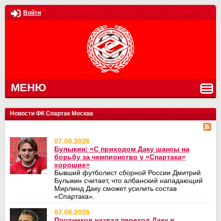
Войти
МЕНЮ
Новости ФК Спартак Москва
07.08.2026
Булыкин: «С приходом Даку шансы на
борьбу за чемпионство у «Спартака»
хорошие»
Бывший футболист сборной России Дмитрий
Булыкин считает, что албанский нападающий
Мирлинд Даку сможет усилить состав
«Спартака».
07.08.2026
Прудников назвал переход Даку в