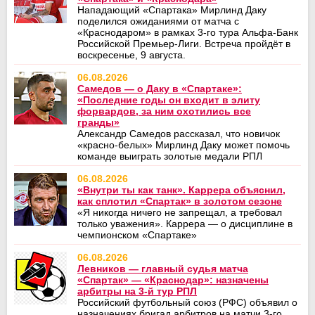
Нападающий «Спартака» Мирлинд Даку
поделился ожиданиями от матча с
«Краснодаром» в рамках 3-го тура Альфа-Банк
Российской Премьер-Лиги. Встреча пройдёт в
воскресенье, 9 августа.
06.08.2026
Самедов — о Даку в «Спартаке»:
«Последние годы он входит в элиту
форвардов, за ним охотились все
гранды»
Александр Самедов рассказал, что новичок
«красно‑белых» Мирлинд Даку может помочь
команде выиграть золотые медали РПЛ
06.08.2026
«Внутри ты как танк». Каррера объяснил,
как сплотил «Спартак» в золотом сезоне
«Я никогда ничего не запрещал, а требовал
только уважения». Каррера — о дисциплине в
чемпионском «Спартаке»
06.08.2026
Левников — главный судья матча
«Спартак» — «Краснодар»: назначены
арбитры на 3-й тур РПЛ
Российский футбольный союз (РФС) объявил о
назначениях бригад арбитров на матчи 3-го