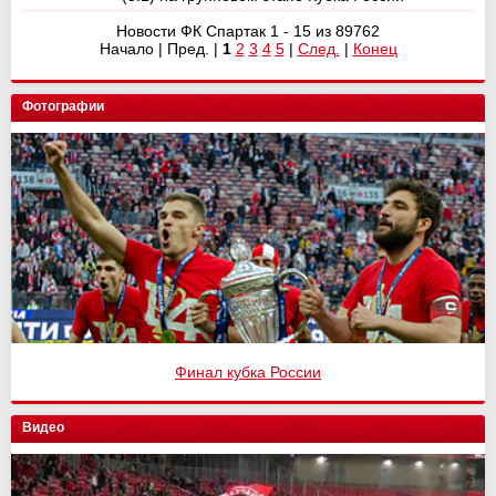
Новости ФК Спартак 1 - 15 из 89762
Начало | Пред. |
1
2
3
4
5
|
След.
|
Конец
Фотографии
Финал кубка России
Видео