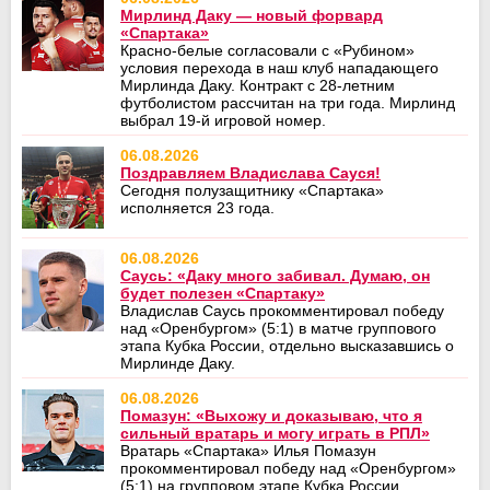
Мирлинд Даку — новый форвард
«Спартака»
Красно-белые согласовали с «Рубином»
условия перехода в наш клуб нападающего
Мирлинда Даку. Контракт с 28-летним
футболистом рассчитан на три года. Мирлинд
выбрал 19-й игровой номер.
06.08.2026
Поздравляем Владислава Сауся!
Сегодня полузащитнику «Спартака»
исполняется 23 года.
06.08.2026
Саусь: «Даку много забивал. Думаю, он
будет полезен «Спартаку»
Владислав Саусь прокомментировал победу
над «Оренбургом» (5:1) в матче группового
этапа Кубка России, отдельно высказавшись о
Мирлинде Даку.
06.08.2026
Помазун: «Выхожу и доказываю, что я
сильный вратарь и могу играть в РПЛ»
Вратарь «Спартака» Илья Помазун
прокомментировал победу над «Оренбургом»
(5:1) на групповом этапе Кубка России