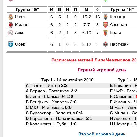
Группа "G"
И
В
Н
П
М
0
Группа "H"
Реал
Шахтер
6
5
1
0
15-2
16
Милан
Арсенал
6
2
2
2
7-7
8
Аякс
Брага
6
2
1
3
6-10
7
Осер
Партизан
6
1
0
5
3-12
3
Расписание матчей Лиги Чемпионов 20
Первый игровой день
Тур 1 - 14 сентября 2010
Тур 1 - 
A
Твенте - Интер
2:2
E
Бавария - 
A
Вердер - Тоттенхэм
2:2
E
ЧФР - Базел
B
Лион - Шальке 04
1:0
F
Олимпик -
B
Бенфика - Хапоэль
2:0
F
Жилина - Ч
C
МЮ - Рейнджерс
0:0
G
Реал - Аякс
C
Бурсаспор - Валенсия
0:4
G
Милан - Ос
D
Барселона - Панатинаикос
5:1
H
Арсенал - Б
D
Капенгаген - Рубин
1:0
H
Шахтер - П
Второй игровой день