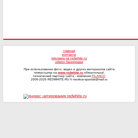
СКА-Хабаровск
главная
контакты
реклама на redwhite.ru
обмен баннерами
При использовании фото, видео и других материалов сайта
гиперссылка на
www.redwhite.ru
обязательна!
технический партнер сайта - компания
FILANCO
2006-2026 REDWHITE.RU © moskva-spartak@mail.ru