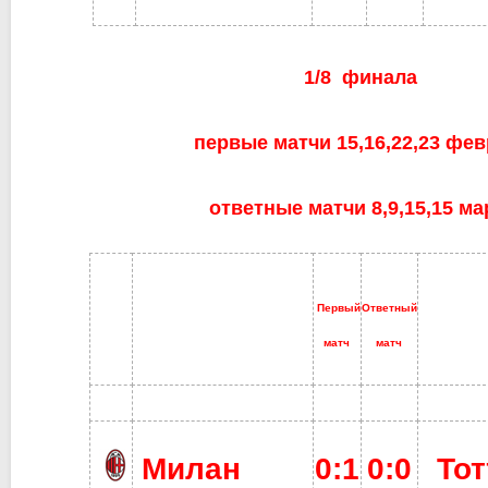
1/8
финала
первые матчи 15,16,22,23 фе
ответные матчи 8,9,15,15 ма
Первый
Ответный
матч
матч
Милан
0:1
0:0
Тот