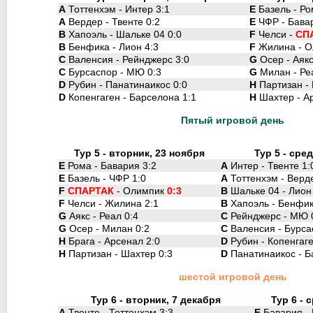
A
Тоттенхэм - Интер 3:1
E
Базель - Ро
A
Вердер - Твенте 0:2
E
ЧФР - Бавар
B
Хапоэль - Шальке 04 0:0
F
Челси -
СПА
B
Бенфика - Лион 4:3
F
Жилина - О
C
Валенсия - Рейнджерс 3:0
G
Осер - Аякс
C
Бурсаспор - МЮ 0:3
G
Милан - Ре
D
Рубин - Панатинаикос 0:0
H
Партизан - 
D
Копенгаген - Барселона 1:1
H
Шахтер - Ар
Пятый игровой день
Тур 5 - вторник, 23 ноября
Тур 5 - сре
E
Рома - Бавария 3:2
A
Интер - Твенте 1:
E
Базель - ЧФР 1:0
A
Тоттенхэм - Верд
F
СПАРТАК
- Олимпик
0:3
B
Шальке 04 - Лион
F
Челси - Жилина 2:1
B
Хапоэль - Бенфик
G
Аякс - Реал 0:4
C
Рейнджерс - МЮ 
G
Осер - Милан 0:2
C
Валенсия - Бурса
H
Брага - Арсенал 2:0
D
Рубин - Копенгаге
H
Партизан - Шахтер 0:3
D
Панатинаикос - Б
шестой игровой день
Тур 6 - вторник, 7 декабря
Тур 6 - 
A
Твенте - Тоттенхэм 3:3
E
Бавария - 