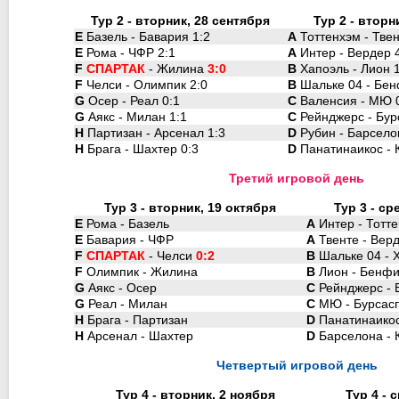
Тур 2 - вторник, 28 сентября
Тур 2 - вторн
E
Базель - Бавария 1:2
A
Тоттенхэм - Твен
E
Рома - ЧФР 2:1
A
Интер - Вердер 
F
СПАРТАК
- Жилина
3:0
B
Хапоэль - Лион 1
F
Челси - Олимпик 2:0
B
Шальке 04 - Бен
G
Осер - Реал 0:1
C
Валенсия - МЮ 
G
Аякс - Милан 1:1
C
Рейнджерс - Бур
H
Партизан - Арсенал 1:3
D
Рубин - Барсело
H
Брага - Шахтер 0:3
D
Панатинаикос - К
Третий игровой день
Тур 3 - вторник, 19 октября
Тур 3 - ср
E
Рома - Базель
A
Интер - Тотт
E
Бавария - ЧФР
A
Твенте - Вер
F
СПАРТАК
- Челси
0:2
B
Шальке 04 - 
F
Олимпик - Жилина
B
Лион - Бенфи
G
Аякс - Осер
C
Рейнджерс - 
G
Реал - Милан
C
МЮ - Бурсас
H
Брага - Партизан
D
Панатинаикос
H
Арсенал - Шахтер
D
Барселона - 
Четвертый игровой день
Тур 4 - вторник, 2 ноября
Тур 4 - 