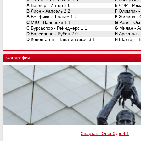
A
Вердер - Интер 3:0
E
ЧФР - Рома
B
Лион - Хапоэль 2:2
F
Олимпик - 
B
Бенфика - Шальке 1:2
F
Жилина -
C
МЮ - Валенсия 1:1
G
Реал - Осе
C
Бурсаспор - Рейнджерс 1:1
G
Милан - Ая
D
Барселона - Рубин 2:0
H
Арсенал - 
D
Копенгаген - Панатинаикос 3:1
H
Шахтер - Б
Фотографии
Спартак - Оренбург 4:1