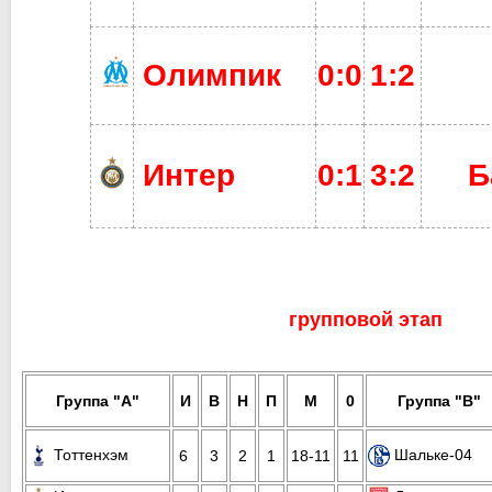
Олимпик
0:0
1:2
Интер
0:1
3:2
Б
групповой этап
Группа "А"
И
В
Н
П
М
0
Группа "В"
Тоттенхэм
Шальке-04
6
3
2
1
18-11
11