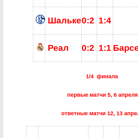
Шальке
0:2
1:4
Реал
0:2
1:1
Барс
1/4
финала
первые матчи 5, 6 апреля
ответные матчи 12, 13 апре