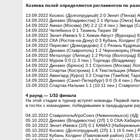
Хозяева полей определяются регламентом по разн
13.09.2022 Космос (Долгопрудный) 2:0 Зенит (Пенза) 
14.09.2022 Динамо (Владивосток) 2:1 Иртыш (Омск) Ба
14.09.2022 Амкал (Москва) (М) 2:2 (2:4 пен.) Звезда (
14.09.2022 Челябинск 0:1 Тюмень Тюрин 38'
14.09.2022 Зенит-Ижевск 5:1 Химик-Август (Вурнары) Кр
14.09.2022 СКА (Ростов-на-Дону) 0:3 Кубань Холдинг (П
14.09.2022 Пересвет (Домодедово) 2:1 Рязань Кудряшо
14.09.2022 Динамо (Ставрополь) 1:2 Черноморец (Ново
14.09.2022 Металлург (Липецк) 1:2 Ротор (Волгоград)
14.09.2022 Муром 0:0 (1:3 пен.) Торпедо (Владимир)
14.09.2022 Динамо (Брянск) 3:1 Строгино (Москва) Лопа
14.09.2022 Спартак (Кострома) 1:4 Текстильщик (Иванов
14.09.2022 Авангард (Курск) 3:2 Спартак (Тамбов) Тара
14.09.2022 Динамо (Санкт-Петербург) 0:0 (5:4 пен.) Ле
15.09.2022 Спартак-Нальчик 1:1 (10:11 пен.) Ставроп
4 раунд — 1/32 финала
На этой стадии в турнир вступят команды Первой лиги
в гостях с командами, победившими в предыдущем рау
04.10.2022 СтавропольАгроСоюз (Невинномысск) (4Д) 0
05.10.2022 Динамо (Владивосток) (2Л) 1:0 СКА-Хабаро
05.10.2022 Зенит-Ижевск (2Л) 0:1 КАМАЗ (Набережные
05.10.2022 Космос (Долгопрудный) (2Л) 1:1 (4:5 пен.)
05.10.2022 Кубань Холдинг (Павловский район) (2Л) 0: