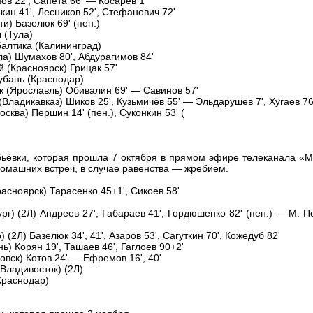
ов 22', Сапета 66' — Косарев 1'
кин 41', Лесников 52', Стефанович 72'
ти) Базелюк 69' (пен.)
л (Тула)
 Балтика (Калининград)
ла) Шумахов 80', Абдурагимов 84'
й (Красноярск) Грицак 57'
Кубань (Краснодар)
ник (Ярославль) Обивалин 69' — Савинов 57'
(Владикавказ) Шиков 25', Кузьмичёв 55' — Эльдарушев 7', Хугаев 76
сква) Першин 14' (пен.), Суконкин 53' (
ьёвки, которая прошла 7 октября в прямом эфире телеканала «М
омашних встреч, в случае равенства — жребием.
сноярск) Тарасенко 45+1', Сикоев 58'
рг) (2Л) Андреев 27', Габараев 41', Гордюшенко 82' (пен.) — М. Пе
(2Л) Базелюк 34', 41', Азаров 53', Сагуткин 70', Кожедуб 82'
ь) Корян 19', Ташаев 46', Гаглоев 90+2'
овск) Котов 24' — Ефремов 16', 40'
(Владивосток) (2Л)
(Краснодар)