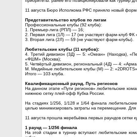
приоритеты: ранее его позиционировали как турнир дл
11 августа Бюро Исполкома РФС приняло новый формат
Представительство клубов по лигам
Профессиональные клубы (92 клуба):
1. Премьер-лига (РПЛ) — 16;
2. Первая лига (1Л) — 17 (не участвует фарм-клуб ФК
3. Вторая лига (2Л) — 59 (не участвуют фарм-клубы).
Любительские клубы (11 клубов):
4. Третий дивизион (3Д) — 5: «Океан» (Находка), «
«ФШМ» (Москва);
5. Четвёртый дивизион, региональный (4Д) — 4: «Арм
М. Медийные любительские клубы (М) — 2: «2DROTS» 
Итого — 103 клуба.
Квалификационный раунд. Путь регионов
На данном этапе «Пути регионов» любительские кома
нижнюю сетку плей-офф Кубка России.
На стадиях 1/256, 1/128 и 1/64 финала любительски
целью минимизировать затраты на перемещение. Для к
11 августа прошла жеребьёвка первых раундов сетки ку
1 раунд — 1/256 финала
На этой стадии в турнир вступают любительские ко