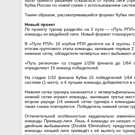
было принято решение отказаться от Кубка лиги (пр
Кубка России по новой схеме с использованием системы
Таким образом, рассматривавшийся формат Кубка лиги
Новый проект
По проекту турнир разделён на 2 пути — «Путь РПЛ»
команды из медийной лиги. Новый формат планируется
В «Пути РПЛ» 16 клубов РПЛ делятся на 4 группы. 
итогам группового этапа команды, занявшие первые 2
нижнюю сетку, обладатели четвёртых мест выбывают и
«Путь регионов» со стадии 1/256 финала до 1/64
определяют 15 команд победителей.
На стадии 1/32 финала Кубка 15 победителей 1/64 
системе (1 матч), и 4 лучшие команды добавляются в
Нижняя сетка турнира начинается с четвертьфинальны
нижней сетки играют команды, занявшие третье мес
втором раунде 1/4 нижней сетки турнира к команда
такая схема повторяется. Победитель нижней сетки ту
Отличительной особенностью кардинально изменённ
команды Премьер-лиги. Лишь 4 команды из низших ли
двойным выбыванием (Double Elimination) предусмо
команды низшей лиги приведёт к её вылету из турни