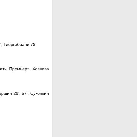
', Гиоргобиани 79'
атч! Премьер». Хозяева
ршин 29', 57', Суконкин