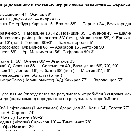
ице домашних и гостевых игр (в случае равенства — жеребьё
Альшанский 44', Осинов 58'
ев 19', Дудкин 44' — Киприн 66'
Санкт-Петербург) Киряков 15', Блатов 88' — Першин 24', Великород
авченко 5', Наговицин 13', 42', Новицкий 35', Симанов 49' — Шалин
авловский район) Шаповалов 33' (пен.), Матюшенко 58', К. Ерохин 7
в 10' (пен.), Погонин 90+3' — Бамматгереев 85'
российск) Курачинов 68' — Абакаров 15', Антонов 90'
 Елеев 39' — Ар. Максименко 56', Сафронов 90+3'
тин 1', 56', Оленев 86' — Агалаков 33'
о) Д. Соколов 88' — Селеменев 40', Вазитдинов 66', 70', 90'
сов 14', Лошков 18', Набатов 89' (пен.) — Мызгин 31', 86'
нинградец (Лен. область) (отчёт)
ольАгроСоюз (Невинномысск) (4Д) Хачиров 77' — Зароченцев 57'
, две из них (определятся по результатам жеребьёвки) сыграют м
нде (пары команд определятся по результатам жеребьёвки).
:3 Нефтехимик (Нижнекамск) Дворецков 35', Котик 64', Барсов 77'
вск Н. Сергеев 74'
 Челны) Таликин 90+2'
 Родина (Москва) Саркисов 19' — Тимошенко 78'
1 Уфа Никитин 20'