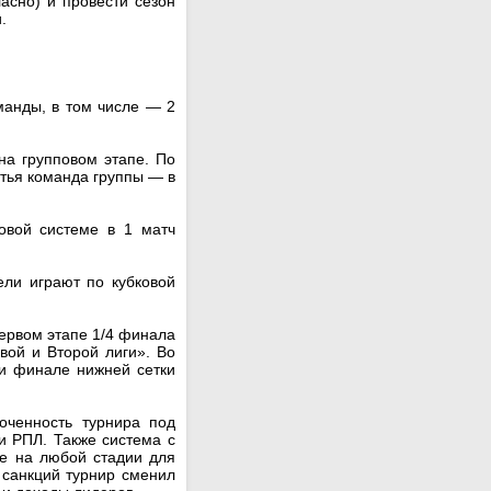
асно) и провести сезон
.
манды, в том числе — 2
на групповом этапе. По
етья команда группы — в
овой системе в 1 матч
ели играют по кубковой
первом этапе 1/4 финала
вой и Второй лиги». Во
 и финале нижней сетки
оченность турнира под
и РПЛ. Также система с
ие на любой стадии для
 санкций турнир сменил