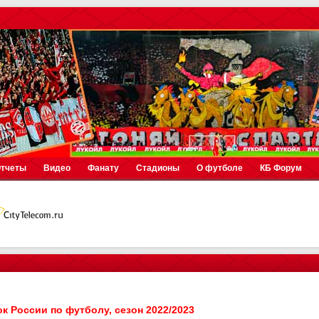
тчеты
Видео
Фанату
Стадионы
О футболе
КБ Форум
к России по футболу, сезон 2022/2023