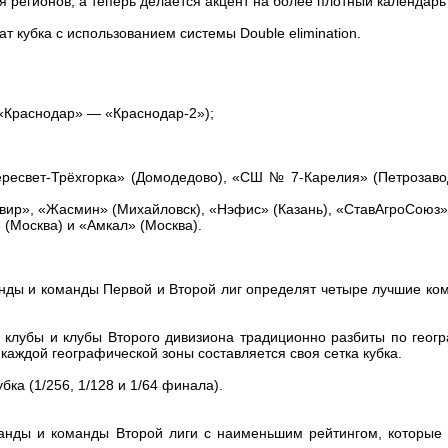
я регионов, а теперь делается акцент на более плотный календарь
 кубка с использованием системы Double elimination.
 «Краснодар» — «Краснодар-2»);
Пересвет-Трёхгорка» (Домодедово), «СШ № 7-Карелия» (Петрозавод
авир», «Жасмин» (Михайловск), «Нэфис» (Казань), «СтавАгроСоюз»
(Москва) и «Амкал» (Москва).
нды и команды Первой и Второй лиг определят четыре лучшие ком
е клубы и клубы Второго дивизиона традиционно разбиты по геог
аждой географической зоны составляется своя сетка кубка.
бка (1/256, 1/128 и 1/64 финала).
манды и команды Второй лиги с наименьшим рейтингом, которые