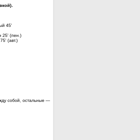
вкой).
ный 45'
 25' (пен.)
5' (авт.)
ежду собой, остальные —