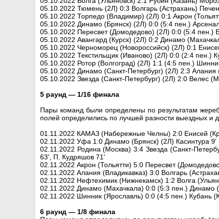
05.10.2022 Волга (Ульяновск) 2:1 Рубин (Казань) Мороз
05.10.2022 Тюмень (2Л) 0:3 Волгарь (Астрахань) Печен
05.10.2022 Торпедо (Владимир) (2Л) 0:1 Акрон (Тольят
05.10.2022 Динамо (Брянск) (2Л) 0:0 (5:4 пен.) Арсена
05.10.2022 Пересвет (Домодедово) (2Л) 0:0 (5:4 пен.)
05.10.2022 Авангард (Курск) (2Л) 0:2 Динамо (Махачка
05.10.2022 Черноморец (Новороссийск) (2Л) 0:1 Енисе
05.10.2022 Текстильщик (Иваново) (2Л) 0:0 (2:4 пен.) 
05.10.2022 Ротор (Волгоград) (2Л) 1:1 (4:5 пен.) Шин
05.10.2022 Динамо (Санкт-Петербург) (2Л) 2:3 Алания 
05.10.2022 Звезда (Санкт-Петербург) (2Л) 2:0 Велес (Мо
5 раунд — 1/16 финала
Пары команд были определены по результатам жереб
полей определились по лучшей разности выездных и д
01.11.2022 КАМАЗ (Набережные Челны) 2:0 Енисей (Кра
02.11.2022 Уфа 1:0 Динамо (Брянск) (2Л) Касинтура 9'
02.11.2022 Родина (Москва) 3:4 Звезда (Санкт-Петербу
63', П. Кудряшов 71'
02.11.2022 Акрон (Тольятти) 5:0 Пересвет (Домодедово) 
02.11.2022 Алания (Владикавказ) 3:0 Волгарь (Астрахан
02.11.2022 Нефтехимик (Нижнекамск) 1:2 Волга (Ульян
02.11.2022 Динамо (Махачкала) 0:0 (5:3 пен.) Динамо 
02.11.2022 Шинник (Ярославль) 0:0 (4:5 пен.) Кубань 
6 раунд — 1/8 финала