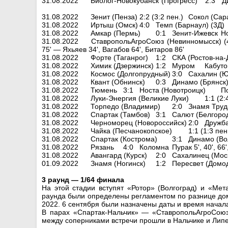
31.08.2022
Биолог-Новокубанск (Прогресс)
2:3
Д
31.08.2022
Зенит (Пенза)
2:2 (3:2 пен.)
Сокол (Сар
31.08.2022
Иртыш (Омск)
4:0
Темп (Барнаул) (3Д)
31.08.2022
Амкар (Пермь)
0:1
Зенит-Ижевск
Н
31.08.2022
СтавропольАгроСоюз (Невинномысск) (
75' — Яхьяев 34', Вагабов 64', Битаров 86'
31.08.2022
Форте (Таганрог)
1:2
СКА (Ростов-на-
31.08.2022
Химик (Дзержинск)
1:2
Муром
Кабуто
31.08.2022
Космос (Долгопрудный)
3:0
Сахалин (Ю
31.08.2022
Квант (Обнинск)
0:3
Динамо (Брянск
31.08.2022
Тюмень
3:1
Носта (Новотроицк)
По
31.08.2022
Луки-Энергия (Великие Луки)
1:1 (2:
31.08.2022
Торпедо (Владимир)
2:0
Знамя Труд
31.08.2022
Спартак (Тамбов)
3:1
Салют (Белгоро
31.08.2022
Черноморец (Новороссийск)
2:0
Дружба
31.08.2022
Чайка (Песчанокопское)
1:1 (1:3 пен
31.08.2022
Спартак (Кострома)
3:1
Динамо (Во
31.08.2022
Рязань
4:0
Коломна
Пурак 5', 40', 66
31.08.2022
Авангард (Курск)
2:0
Сахалинец (Мос
01.09.2022
Знамя (Ногинск)
1:2
Пересвет (Домо
3 раунд — 1/64 финала
На этой стадии вступят «Ротор» (Волгоград) и «Мет
раунда были определены регламентом по разнице дома
2022. 6 сентября были назначены даты и время начал
В парах «Спартак-Нальчик» — «СтавропольАгроСоюз
между соперниками встречи прошли в Нальчике и Липе