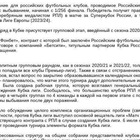
ие для российских футбольных клубов, проводимое Российск
с выбыванием, начиная с 1/256 финала. Победитель получит пра
серебряным медалистом РПЛ) в матче за Суперкубок России, а 
в Лиге Европы (2023/24).
яд в Кубке присутствует групповой этап, введённый с сезона 2020
«Фонбет», контракт с которой был заключён Российским футбольны
говоре с компанией «Бетсити», титульным партнером Кубка Рос
ращения.
литным групповым раундом, как в сезонах 2020/21 и 2021/22, толь
ы попадали все клубы Премьер-лиги). Также в связи с отстранение
иров, встал вопрос по закрытию образовывавшихся календарных о
 планировалось, что матчи этого турнира дадут дополнительные 
 Была создана рабочая группа, которую возглавил генеральны
рждения Кубка лиги. Сообщалось, что большинство клубов РПЛ 
рнир в четырёх группах по 4 команды в каждой на первом этапе с
мы выбывания после двух поражений.
ло обсуждение целого комплекса организационных проблем (свя
ности, против Кубка лиги выступил основной вещатель лиги «Матч
твующего контракта с РПЛ в случае создания Кубка лиги. 6 июля 
т проведения турнира элементы формата Кубка лиги.
ресованных структур на общем собрании представителей клубо