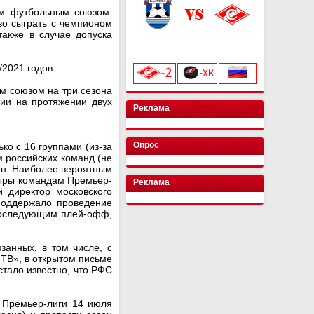
им футбольным союзом.
во сыграть с чемпионом
также в случае допуска
Стадион «Калининград»
начало матча в 19:30
/2021 годов.
м союзом на три сезона
сии на протяжении двух
Реклама
Опрос
ко с 16 группами (из-за
м российских команд (не
кон. Наиболее вероятным
игры командам Премьер-
Реклама
й директор московского
поддержало проведение
 последующим плей-офф,
занных, в том числе, с
 ТВ», в открытом письме
стало известно, что РФС
в Премьер-лиги 14 июля