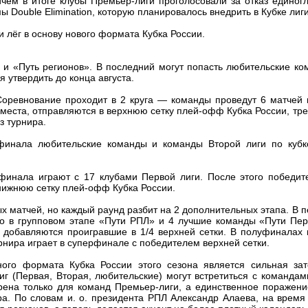
ичём в итоге клубы Премьер-лиги проголосовали за отказ единогл
 Double Elimination, которую планировалось внедрить в Кубке лиги
 лёг в основу нового формата Кубка России.
 и «Путь регионов». В последний могут попасть любительские ко
 утвердить до конца августа.
Соревнование проходит в 2 круга — команды проведут 6 матчей 
 места, отправляются в верхнюю сетку плей-офф Кубка России, тр
з турнира.
 финала любительские команды и команды Второй лиги по кубк
финала играют с 17 клубами Первой лиги. После этого победит
 нижнюю сетку плей-офф Кубка России.
х матчей, но каждый раунд разбит на 2 дополнительных этапа. В 
то в групповом этапе «Пути РПЛ» и 4 лучшие команды «Пути Пер
м добавляются проигравшие в 1/4 верхней сетки. В полуфиналах
рнира играет в суперфинале с победителем верхней сетки.
ого формата Кубка России этого сезона является сильная зат
г (Первая, Вторая, любительские) могут встретиться с командам
трена только для команд Премьер-лиги, а единственное поражен
ра. По словам и. о. президента РПЛ Александр Алаева, на время