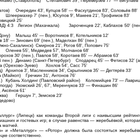
инамо (Ставрополь)
Степанович 39', Переверзев 77' — Бигулаев 1
атов)
Очередин 43', Купцов 58' — Фасхутдинов 83', Соловьёв 88'
Шлеермахер 7' (пен.), Юсупов 9', Макеев 21', Трофимов 83'
овицкий 25'
4Д)
4:3
Легион (Махачкала)
Зароченцев 22', Каблахов 50' (пе
Дону)
Малыш 45' — Воротников 8', Котельников 12'
в 18' — Зинович 69' (пен.), Маделхан 86' (пен.)
жно-Сахалинск)
Смирнов 21', Рогов 68', Попович 75'
)
Оленев 55', Медведев 57', Молчанов 68'
рохов 30' (пен.), Павлов 58', Коротаев 85' — Абрамов 63'
4 пен.)
Динамо (Санкт-Петербург)
Сподарец 45' — Фетисов 32' (ав
а (Орехово-Зуево)
Хохлов 54', Сасс 75'
д)
Архипов 3', Масленников 34', Скрыпников 35' — Дегтярёв 33'
 (Майкоп)
Гречкин 31', Антонов 76'
.)
Кубань Холдинг (Павловский район)
Коломийцев 73' — Лаврищ
логда)
Укомский 26', 67', Меренчуков 33' — Финашин 86'
', Аксёнов 61'
ква)
Гершун 7', Земсков 23'
дедово)
аллург» (Липецк) как команды Второй лиги с наивысшим рейтинг
шних и гостевых игр; в случае равенства — жеребьёвкой, котора
а матчей.
» и «Металлург» — «Ротор» должна была состояться жеребьёвк
цке соответственно.