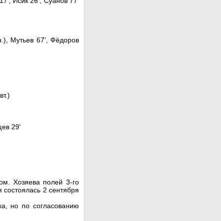
7', Исик 26', Суанов 77'
н.), Мутьев 67', Фёдоров
т.)
ев 29'
ом. Хозяева полей 3-го
я состоялась 2 сентября
а, но по согласованию