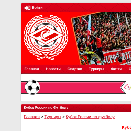
Войти
Главная
Новости
Спартак
Турниры
Фотки
О
Кубок России по Футболу
Главная
>
Турниры
>
Кубок России по футболу
Кубо