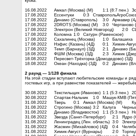
кубка.
16.08.2022
Амкал (Москва) (М)
1:1 (8:7 пен.)
З
17.08.2022
Ессентуки
0:3
СтавропольАгроСоюз 
17.08.2022
Динамо (Ставрополь)
3:0
Армавир (4
17.08.2022
2DROTS (Москва) (М)
3:0
Чертаново 
17.08.2022
Электрон (Великий Новгород)
2:0
С
17.08.2022
Коломна
1:0
Сатурн (Раменское)
17.08.2022
Сахалинец (Москва)
1:0
Балашиха
17.08.2022
Нэфис (Казань) (4Д)
0:1
Химик-Авгу
17.08.2022
Темп (Барнаул) (3Д)
2:1
Динамо (Ба
18.08.2022
ФШМ (Москва) (3Д)
2:3
Химик (Дзе
18.08.2022
Пересвет-Трёхгорка (Домодедово) (3Д)
18.08.2022
Океан (Находка) (3Д)
0:2
Динамо (Вл
2 раунд — 1/128 финала
На этой стадии вступают любительские команды и ря
гостевых игр, а при равенстве показателей — жеребьё
30.08.2022
Текстильщик (Иваново)
1:1 (5:3 пен.)
2
30.08.2022
Спартак-Нальчик
1:0
Машук-КМВ (Пят
31.08.2022
Тверь
0:1
Амкал (Москва) (М)
Ку
31.08.2022
Строгино (Москва)
3:2
Калуга
Черныш
31.08.2022
Динамо (Владивосток)
1:1 (5:3 пен.)
Н
31.08.2022
Звезда (Санкт-Петербург)
2:1
Ядро (
31.08.2022
Ленинградец (Лен. область)
3:0
Электр
31.08.2022
Жасмин (Михайловск) (4Д)
0:4
Челяб
31.08.2022
Химик-Август (Вурнары)
2:0
Торпед