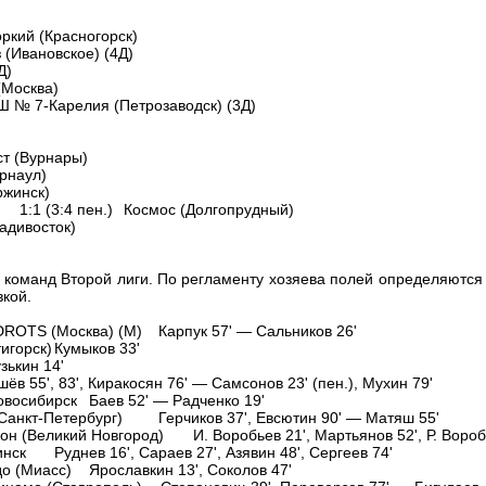
оркий (Красногорск)
(Ивановское) (4Д)
Д)
(Москва)
Ш № 7-Карелия (Петрозаводск) (3Д)
ст (Вурнары)
рнаул)
ржинск)
1:1 (3:4 пен.)
Космос (Долгопрудный)
адивосток)
д команд Второй лиги. По регламенту хозяева полей определяются
вкой.
DROTS (Москва) (М)
Карпук 57' — Сальников 26'
игорск)
Кумыков 33'
зькин 14'
ёв 55', 83', Киракосян 76' — Самсонов 23' (пен.), Мухин 79'
овосибирск
Баев 52' — Радченко 19'
Санкт-Петербург)
Герчиков 37', Евсютин 90' — Матяш 55'
он (Великий Новгород)
И. Воробьев 21', Мартьянов 52', Р. Вороб
инск
Руднев 16', Сараев 27', Азявин 48', Сергеев 74'
о (Миасс)
Ярославкин 13', Соколов 47'