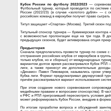
Кубок России по футболу 2022/2023
— соревнован
Футбольный турнир, который проводится по системе 
России (2022/23) (в случае «золотого дубля» — с 
российских команд в еврокубки получит право сыграть 
Титул защищает «Спартак» (Москва). Третий сезон подр
Титульный спонсор турнира — букмекерская контора 
с возможностью пролонгации еще на три года. В до
предыдущих сезонов, будет активирована опция прек
Предыстория
Сначала предполагалось провести турнир по схеме с э
отстранения российских клубов от еврокубков в групп
только клубов, но и сборных) от международных турн
вариантом долгое время рассматривался Кубок РПЛ —
лиги, а также принесут им дополнительные доходы.
«Динамо» Павел Пивоваров, назывались сроки утве
Кубка лиги. Формат предусматривал двухкруговой ту
причём рассматривался вариант использования систе
При этом создание нового соревнования сопровожда
медийными правами и вопросами спонсорства). В част
к РФС и РПЛ пригрозивший пересмотреть условия дейс
может реформировать Кубок России, внедрив в форма
По итогам проработки вопроса и обсуждений заинте