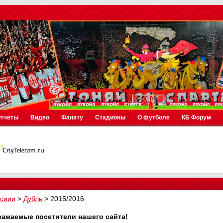
тчеты
Видео
Фанату
Стадионы
О футболе
КБ Форум
осиии
>
Дубль
>
2015/2016
важаемые посетители нашего сайта!