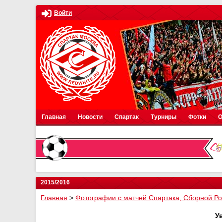
Войти
Главная
Новости
Спартак
Турниры
Фотки
О
2015/2016
Главная
>
Фотографии с матчей Спартака, Сборной Р
У