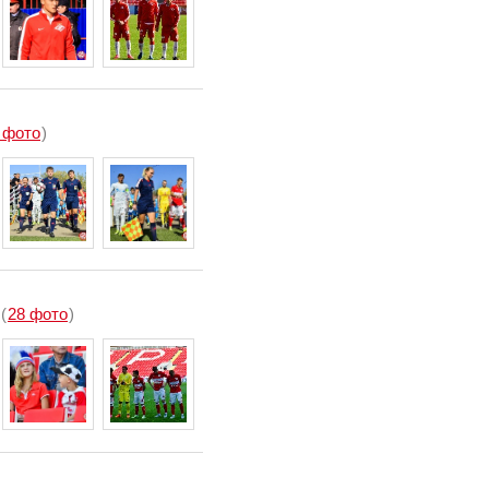
 фото
)
(
28 фото
)