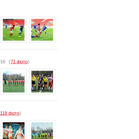
016
(
71 фото
)
118 фото
)