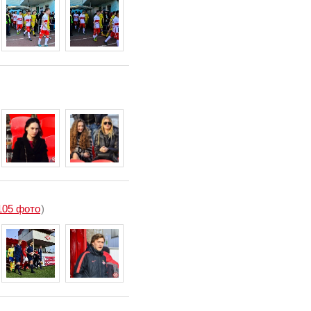
105 фото
)