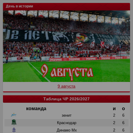
День в истории
9 августа
Таблица ЧР 2026/2027
команда
и
о
зенит
2
6
Краснодар
2
6
Динамо Мх
2
6