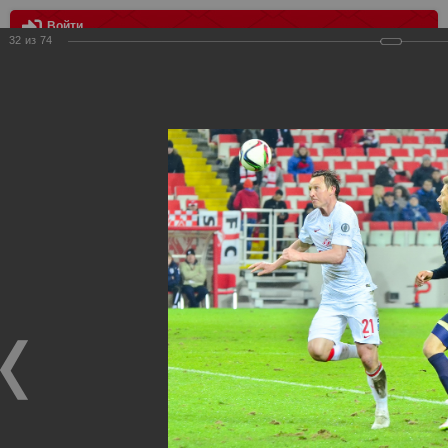
Войти
32
из
74
МЕНЮ
Торпедо - Спартак
Главная
>
Фотографии с матчей Спартака, Сборной
Росиии
>
ФК Спартак
>
Сезон 2014/2015
>
Торпедо - Спартак
Уважаемые посетители нашего сайта!
Если у Вас есть фото с матчей
Спартака
, высылайте нам
на
почту
мы обязательно разместим их в этом разделе.
Торпедо - Спартак
21.03.2015