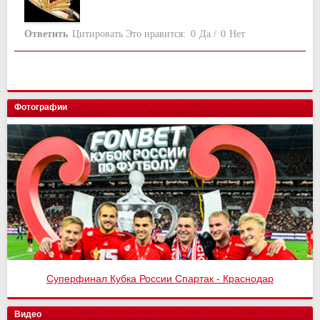
Ответить
Цитировать
Это нравится:
0
Да
/
0
Нет
Фотографии
Суперфинал Кубка России Спартак - Краснодар
Видео