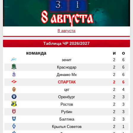
8 августа
Таблица ЧР 2026/2027
команда
и
о
зенит
2
6
Краснодар
2
6
Динамо Мх
2
6
СПАРТАК
2
6
цкг
2
4
Оренбург
2
3
Ростов
2
3
Рубин
2
3
Балтика
2
3
Крылья Советов
2
1