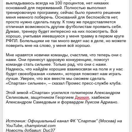
выкладываюсь всегда на 100 процентов, нет никаких
оснований для переживаний. Полностью выполнил
тренировочную программу, сейчас было принято решение
меня немного поберечь. Оснований для беспокойств нет,
просто нужно сделать паузу. К тому же предоставляется
отличная возможность другим футболистам проявить себя.
Думаю, тренеру будет интересно на них посмотреть. Всё
хорошо, учитывая имевшуюся у меня травму в первом круге
РФПЛ. Болельщики не так много видят нас в деле, но можете
поверить мне на слово, у меня всё хорошо.
Мне нравятся новички команды, счастлив, что теперь они с
нами. Они принесут здоровую конкуренцию, помогут
команде стать сильнее. Только рад, что они с нами.
Надеюсь, что найдём хорошие взаимосвязи на поле и у нас
будет своеобразная «химия», которая поможет нам играть
лучше. Уверен, что все вместе мы сможем сделать
«Спартак» сильнее», – сказал Промес пресс-службе клуба.
Этой зимой «Спартак» усилился голкипером Александром
Селиховым, защитником Георгием
Джикия
, хавбеком
Александром Самедовым и форвардом Луисом Адриано.
Источник: Официальный канал ФК "Спартак" (Москва) на
YouTube, championat.com
Новость добавил: Duc37