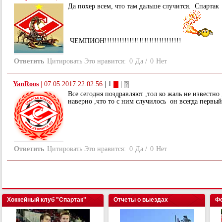
Да похер всем, что там дальше случится. Спартак
ЧЕМПИОН!!!!!!!!!!!!!!!!!!!!!!!!!!!!!!!
Ответить
Цитировать
Это нравится:
0
Да
/
0
Нет
YanRoos
|
07.05.2017 22:02:56
| 1
|
Все сегодня поздравляют ,тол ко жаль не известно
наверно ,что то с ним случилось он всегда первый
Ответить
Цитировать
Это нравится:
0
Да
/
0
Нет
Хоккейный клуб "Спартак"
Отчеты о выездах
Фо