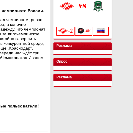
 чемпионате России.
«Лукойл Арена»
стал чемпионом, ровно
начало матча в 20:00
ра, и конечно
адежду, что чемпионат
а за лигочемпинское
достойно завершить
в конкурентной среде,
Реклама
ещё „Краснодар“,
Впереди нас ждёт три
 «Чемпионата» Иваном
Опрос
Реклама
ные пользователи!