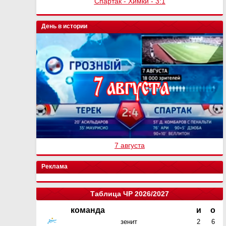
Спартак - Химки - 3:1
День в истории
7 августа
Реклама
Таблица ЧР 2026/2027
команда
и
о
зенит
2
6