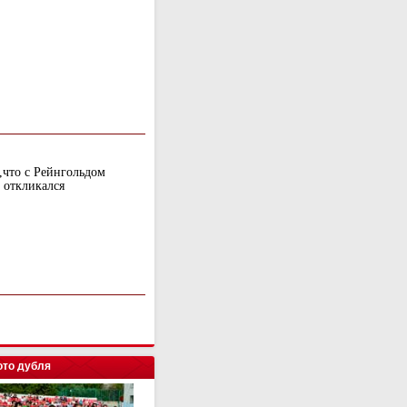
 ,что с Рейнгольдом
 откликался
то дубля