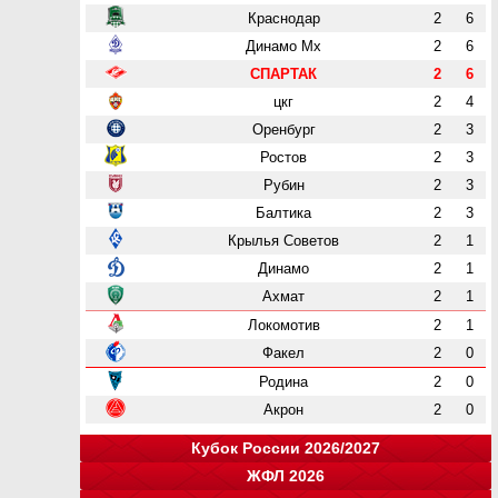
Краснодар
2
6
Динамо Мх
2
6
СПАРТАК
2
6
цкг
2
4
Оренбург
2
3
Ростов
2
3
Рубин
2
3
Балтика
2
3
Крылья Советов
2
1
Динамо
2
1
Ахмат
2
1
Локомотив
2
1
Факел
2
0
Родина
2
0
Акрон
2
0
Кубок России 2026/2027
ЖФЛ 2026
Группа "A"
Группа "B"
Группа "C"
Группа "D"
и
и
и
и
о
о
о
о