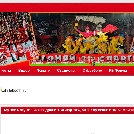
тчеты
Видео
Фанату
Стадионы
О футболе
КБ Форум
Мутко: могу только поздравить «Спартак», он заслуженно стал чемпио