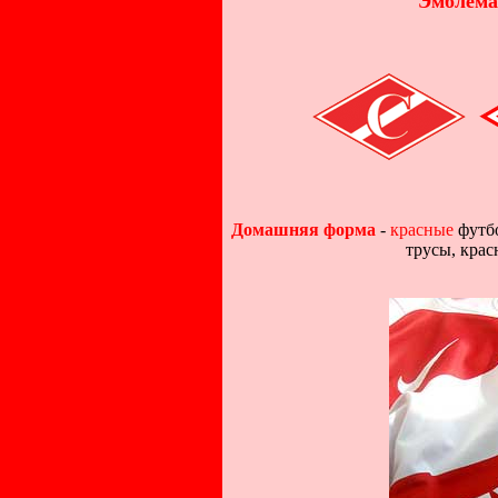
Эмблема
Домашняя форма
-
красные
футб
трусы, крас