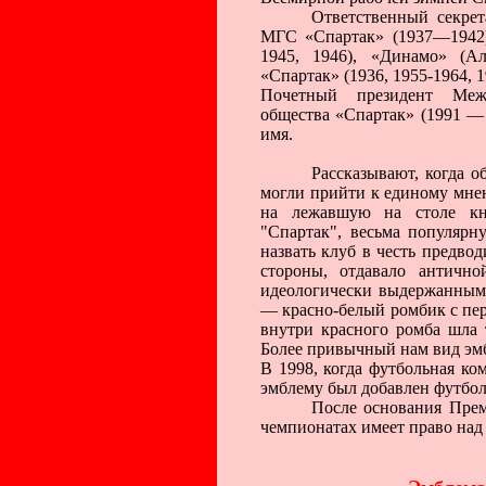
Ответственный секрет
МГС «Спартак» (1937—1942)
1945, 1946), «Динамо» (Ал
«Спартак» (1936, 1955-1964, 1
Почетный президент Межд
общества «Спартак» (1991 — 
имя.
Рассказывают, когда о
могли прийти к единому мнен
на лежавшую на столе кн
"Спартак", весьма популярн
назвать клуб в честь предвод
стороны, отдавало античн
идеологически выдержанным.
— красно-белый ромбик с пер
внутри красного ромба шла 
Более привычный нам вид эмб
В 1998, когда футбольная ко
эмблему был добавлен футбо
После основания Прем
чемпионатах имеет право над 