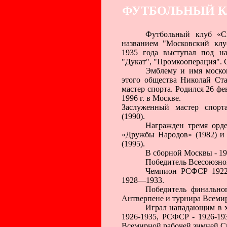
ФУТБОЛЬНЫЙ К
Футбольный клуб «Сп
названием "Московский клу
1935 года выступал под на
"Дукат", "Промкооперация". С
Эмблему и имя москов
этого общества Николай Ста
мастер спорта. Родился 26 фе
1996 г. в Москве.
Заслуженный мастер спорта
(1990).
Награжден тремя орде
«Дружбы Народов» (1982) и 
(1995).
В сборной Москвы - 19
Победитель Всесоюзно
Чемпион РСФСР 1922,
1928—1933.
Победитель финально
Антверпене и турнира Всеми
Играл нападающим в х
1926-1935, РСФСР - 1926-19
Всемирной рабочей зимней С