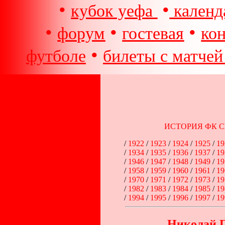
•
•
кубок уефа
календ
•
•
•
форум
гостевая
ко
•
футболе
билеты с матчей
ИСТОРИЯ ФК С
/
1922
/
1923
/
1924
/
1925
/
19
/
1934
/
1935
/
1936
/
1937
/
19
/
1946
/
1947
/
1948
/
1949
/
19
/
1958
/
1959
/
1960
/
1961
/
19
/
1970
/
1971
/
1972
/
1973
/
19
/
1982
/
1983
/
1984
/
1985
/
19
/
1994
/
1995
/
1996
/
1997
/
19
Николай 