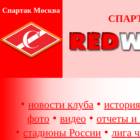
Спартак Москва
СПАР
•
•
новости клуба
истори
•
•
фото
видео
отчеты и
•
•
стадионы России
лига 