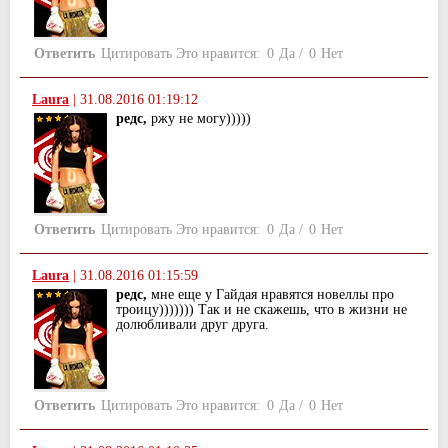
Ответить
Цитировать
Это нравится:
0
Да
/
0
Нет
Laura
|
31.08.2016 01:19:12
редс,
ржу не могу)))))
Ответить
Цитировать
Это нравится:
0
Да
/
0
Нет
Laura
|
31.08.2016 01:15:59
редс,
мне еще у Гайдая нравятся новеллы про
троицу))))))) Так и не скажешь, что в жизни не
долюбливали друг друга.
Ответить
Цитировать
Это нравится:
0
Да
/
0
Нет