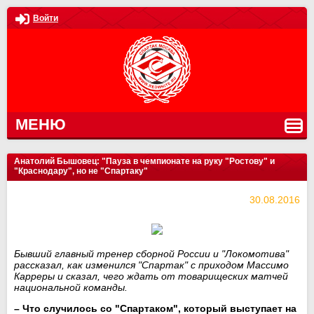
Войти
МЕНЮ
Анатолий Бышовец: "Пауза в чемпионате на руку "Ростову" и
"Краснодару", но не "Спартаку"
30.08.2016
Бывший главный тренер сборной России и "Локомотива"
рассказал, как изменился "Спартак" с приходом Массимо
Карреры и сказал, чего ждать от товарищеских матчей
национальной команды.
– Что случилось со "Спартаком", который выступает на