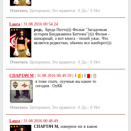
Ответить
Цитировать
Это нравится:
0
Да
/
0
Нет
Laura
|
31.08.2016 00:54:24
редс,
Бреда Питта))) Фильм "Загадочная
история Бенджамина Баттона")))) Фильм -
шикарный, а вот книга - тихий ужас. Что
является редкостью, обычно все наоборот)))
Ответить
Цитировать
Это нравится:
0
Да
/
0
Нет
СПАРТАЧ М
|
31.08.2016 00:49:59
| 1
| 1
|
я тоже спать. скучные вы какие то
сегодня...ОуКБ
Ответить
Цитировать
Это нравится:
0
Да
/
0
Нет
Laura
|
31.08.2016 00:48:49
СПАРТАЧ М,
наверное ни в каком.