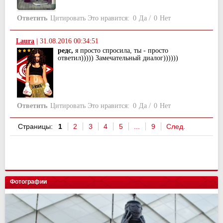
Ответить
Цитировать
Это нравится:
0
Да
/
0
Нет
Laura
|
31.08.2016 00:34:51
редс,
я просто спросила, ты - просто
ответил))))) Замечательный диалог))))))
Ответить
Цитировать
Это нравится:
0
Да
/
0
Нет
Страницы:
1
2
3
4
5
...
9
След.
Фотографии