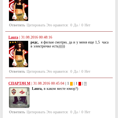
Ответить
Цитировать
Это нравится:
0
Да
/
0
Нет
Laura
|
31.08.2016 00:48:16
редс,
я фильм смотрю, да и у меня еще 1,5 часа
в электричке есть)))))
Ответить
Цитировать
Это нравится:
0
Да
/
0
Нет
СПАРТАЧ М
|
31.08.2016 00:45:04
| 1
| 1
|
Laura,
в каком месте юмор?)
Ответить
Цитировать
Это нравится:
0
Да
/
0
Нет