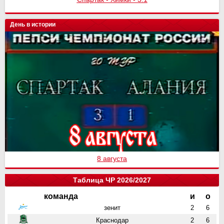
День в истории
8 августа
Таблица ЧР 2026/2027
команда
и
о
зенит
2
6
Краснодар
2
6