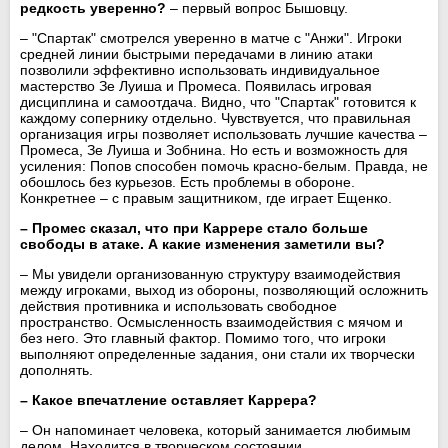
редкость уверенно?
– первый вопрос Бышовцу.
– "Спартак" смотрелся уверенно в матче с "Анжи". Игроки
средней линии быстрыми передачами в линию атаки
позволили эффективно использовать индивидуальное
мастерство Зе Луиша и Промеса. Появилась игровая
дисциплина и самоотдача. Видно, что "Спартак" готовится к
каждому сопернику отдельно. Чувствуется, что правильная
организация игры позволяет использовать лучшие качества –
Промеса, Зе Луиша и Зобнина. Но есть и возможность для
усиления: Попов способен помочь красно-белым. Правда, не
обошлось без курьезов. Есть проблемы в обороне.
Конкретнее – с правым защитником, где играет Ещенко.
– Промес сказал, что при Каррере стало больше
свободы в атаке. А какие изменения заметили вы?
– Мы увидели организованную структуру взаимодействия
между игроками, выход из обороны, позволяющий осложнить
действия противника и использовать свободное
пространство. Осмысленность взаимодействия с мячом и
без него. Это главный фактор. Помимо того, что игроки
выполняют определенные задания, они стали их творчески
дополнять.
– Какое впечатление оставляет Каррера?
– Он напоминает человека, который занимается любимым
делом. Находится в творческом состоянии.