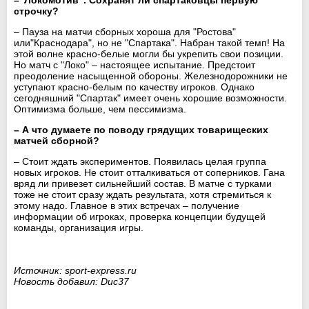
строчку?
– Пауза на матчи сборных хороша для "Ростова"
или"Краснодара", но не "Спартака". Набран такой темп! На
этой волне красно-белые могли бы укрепить свои позиции.
Но матч с "Локо" – настоящее испытание. Предстоит
преодоление насыщенной обороны. Железнодорожники не
уступают красно-белым по качеству игроков. Однако
сегодняшний "Спартак" имеет очень хорошие возможности.
Оптимизма больше, чем пессимизма.
– А что думаете по поводу грядущих товарищеских
матчей сборной?
– Стоит ждать экспериментов. Появилась целая группа
новых игроков. Не стоит отталкиваться от соперников. Гана
вряд ли привезет сильнейший состав. В матче с турками
тоже не стоит сразу ждать результата, хотя стремиться к
этому надо. Главное в этих встречах – получение
информации об игроках, проверка концепции будущей
команды, организация игры.
Источник: sport-express.ru
Новость добавил: Duc37