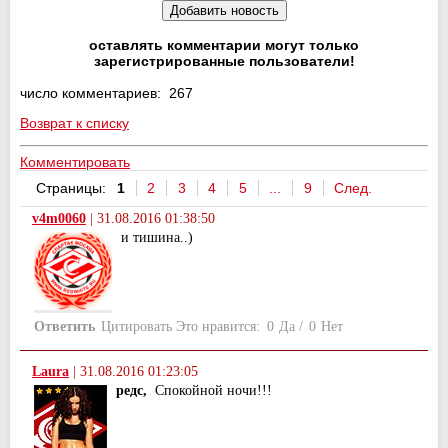
оставлять комментарии могут только
зарегистрированные пользователи!
число комментариев: 267
Возврат к списку
Комментировать
Страницы:
1
2
3
4
5
...
9
След.
v4m0060
|
31.08.2016 01:38:50
и тишина..)
Ответить
Цитировать
Это нравится:
0
Да
/
0
Нет
Laura
|
31.08.2016 01:23:05
редс,
Спокойной ночи!!!