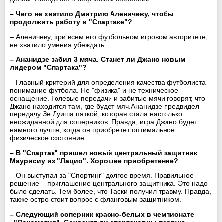
– Чего не хватило
Дмитрию Аленичеву
, чтобы
продолжить работу в "Спартаке"?
– Аленичеву, при всем его футбольном игровом авторитете,
не хватило умения убеждать.
– Ананидзе забил 3 мяча. Станет ли Джано новым
лидером "Спартака"?
– Главный критерий для определения качества футболиста –
понимание футбола. Не "физика" и не техническое
оснащение. Голевые передачи и забитые мячи говорят, что
Джано находится там, где будет мяч.Ананидзе предвидел
передачу Зе Луиша пяткой, которая стала настолько
неожиданной для соперников. Правда, игра Джано будет
намного лучше, когда он приобретет оптимальное
физическое состояние.
– В "Спартак" пришел новый центральный защитник
Маурисиу
из
"Лацио"
. Хорошее приобретение?
– Он выступал за "Спортинг" долгое время. Правильное
решение – приглашение центрального защитника. Это надо
было сделать. Тем более, что Таски получил травму. Правда,
также остро стоит вопрос с фланговым защитником.
– Следующий соперник красно-белых в чемпионате
–
"Локомотив"
. Сохранят ли спартаковцы первую