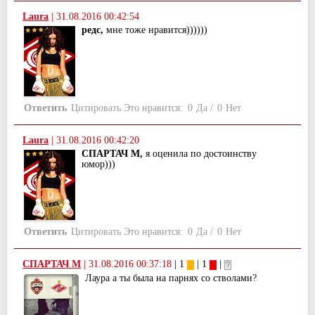
Laura
|
31.08.2016 00:42:54
редс,
мне тоже нравится))))))
Ответить
Цитировать
Это нравится:
0
Да
/
0
Нет
Laura
|
31.08.2016 00:42:20
СПАРТАЧ М,
я оценила по достоинству
юмор)))
Ответить
Цитировать
Это нравится:
0
Да
/
0
Нет
СПАРТАЧ М
|
31.08.2016 00:37:18
| 1
| 1
|
Лаура а ты была на парнях со стволами?