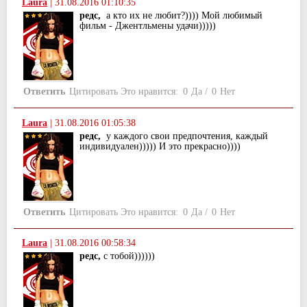
Laura
|
31.08.2016 01:10:35
редс,
а кто их не любит?)))) Мой любимый
фильм - Джентльмены удачи)))))
Ответить
Цитировать
Это нравится:
0
Да
/
0
Нет
Laura
|
31.08.2016 01:05:38
редс,
у каждого свои предпочтения, каждый
индивидуален))))) И это прекрасно))))
Ответить
Цитировать
Это нравится:
0
Да
/
0
Нет
Laura
|
31.08.2016 00:58:34
редс,
с тобой))))))