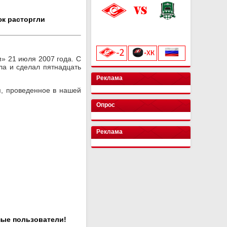
юк расторгли
«Лукойл Арена»
начало матча в 20:00
» 21 июля 2007 года. С
ола и сделал пятнадцать
Реклама
я, проведенное в нашей
Опрос
Реклама
ные пользователи!