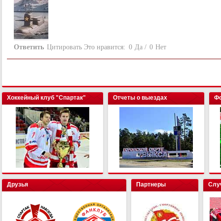
Ответить
Цитировать
Это нравится:
0
Да
/
0
Нет
Хоккейный клуб "Спартак"
Отчеты о выездах
Фо
Друзья
Партнеры
Слу