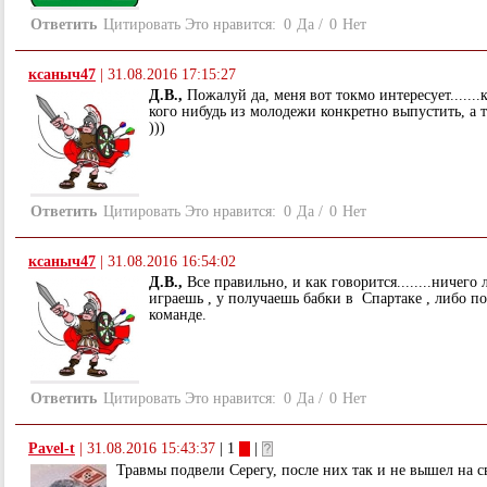
Ответить
Цитировать
Это нравится:
0
Да
/
0
Нет
ксаныч47
|
31.08.2016 17:15:27
Д.В.,
Пожалуй да, меня вот токмо интересует.......
кого нибудь из молодежи конкретно выпустить, а 
)))
Ответить
Цитировать
Это нравится:
0
Да
/
0
Нет
ксаныч47
|
31.08.2016 16:54:02
Д.В.,
Все правильно, и как говорится........ничего л
играешь , у получаешь бабки в Спартаке , либо п
команде.
Ответить
Цитировать
Это нравится:
0
Да
/
0
Нет
Pavel-t
|
31.08.2016 15:43:37
| 1
|
Травмы подвели Серегу, после них так и не вышел на с