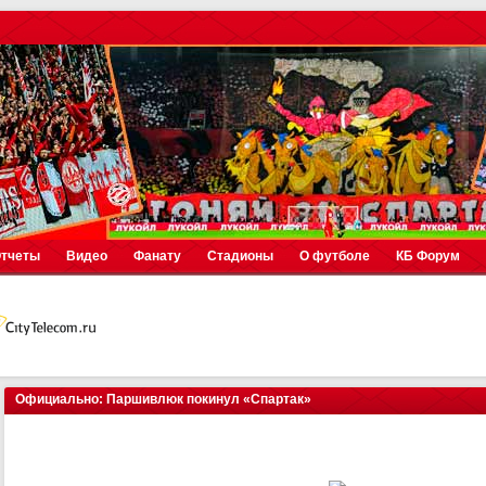
тчеты
Видео
Фанату
Стадионы
О футболе
КБ Форум
Официально: Паршивлюк покинул «Спартак»