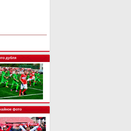
то дубля
чайное фото