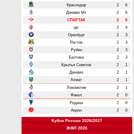
Краснодар
2
6
Динамо Мх
2
6
СПАРТАК
2
6
цкг
2
4
Оренбург
2
3
Ростов
2
3
Рубин
2
3
Балтика
2
3
Крылья Советов
2
1
Динамо
2
1
Ахмат
2
1
Локомотив
2
1
Факел
2
0
Родина
2
0
Акрон
2
0
Кубок России 2026/2027
ЖФЛ 2026
Группа "A"
Группа "B"
Группа "C"
Группа "D"
и
и
и
и
о
о
о
о