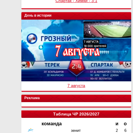
Спартак - Химки - 3:1
День в истории
7 августа
Реклама
Таблица ЧР 2026/2027
команда
и
о
зенит
2
6