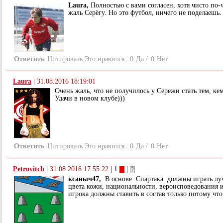
Laura,
Полностью с вами согласен, хотя чисто по
жаль Серёгу. Но это футбол, ничего не поделаешь.
Ответить
Цитировать
Это нравится:
0
Да
/
0
Нет
Laura
|
31.08.2016 18:19:01
Очень жаль, что не получилось у Сережи стать тем, кем
Удачи в новом клубе)))
Ответить
Цитировать
Это нравится:
0
Да
/
0
Нет
Petrovitch
|
31.08.2016 17:55:22
| 1
|
ксаныч47,
В основе Спартака должны играть луч
цвета кожи, национальности, вероисповедования и
игрока должны ставить в состав только потому чт