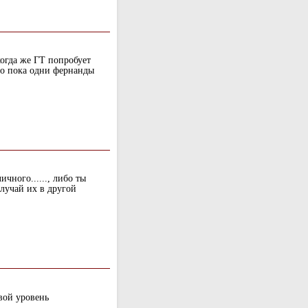
когда же ГТ попробует
то пока одни фернанды
ичного......, либо ты
олучай их в другой
вой уровень