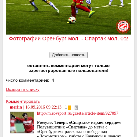
Фотографии Оренбург мол. - Спартак мол. 0:2
оставлять комментарии могут только
зарегистрированные пользователи!
число комментариев: 4
Возврат к списку
Комментировать
merlin
|
16.09.2016 09:22:13
| 1
|
http://m.sovsport.ru/gazeta/article-item/927097
Ромуло: Теперь «Спартак» играет сердцем
Полузащитник «Спартака» до матча с
«Оренбургом» рассказал о победе над
«Локомотивом», работе с Каррерой и шансах