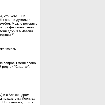
м, что, чего… Не
бы они не думали о
футбол. Можно потерять
о на профессиональном
Меня друзья в Италии
партака?".
цикливаюсь.
вые вопросы меня особо
й родной "Спартак".
.
) и с Александром
бы пожать руку Леониду
. Но понимаю, что он