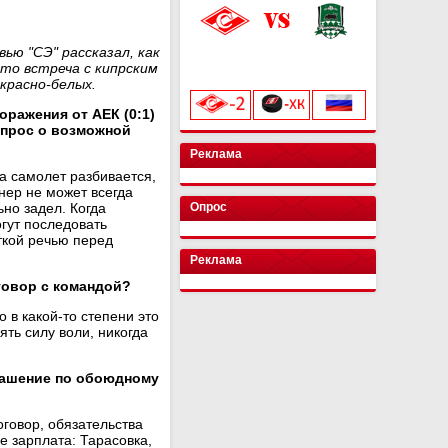
ью "СЭ" рассказал, как
«Лукойл Арена»
что встреча с кипрским
начало матча в 20:00
красно-белых.
оражения от АЕК (0:1)
опрос о возможной
Реклама
да самолет разбивается,
нер не может всегда
но задел. Когда
Опрос
огут последовать
ткой речью перед
Реклама
говор с командой?
о в какой-то степени это
ть силу воли, никогда
глашение по обоюдному
оговор, обязательства
е зарплата: Тарасовка,