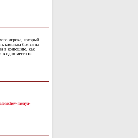
вого игрока, который
сть команды бьется на
мка в конюшню, как
и в одно место не
y-alenichev-menya-