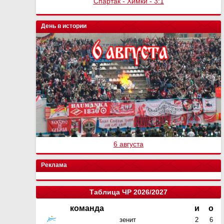
Спартак - Химки - 3:1
День в истории
6 августа
Реклама
Таблица ЧР 2026/2027
команда
и
о
зенит
2
6