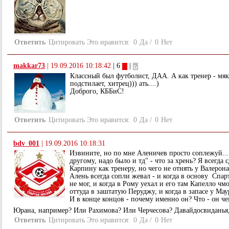
Ответить
Цитировать
Это нравится:
0
Да
/
0
Нет
makkar73
|
19.09.2016 10:18:42
| 6
|
Классный был футболист, ДАА. А как тренер - мя
подстилает, хитрец))) ать....)
Доброго, КББиС!
Ответить
Цитировать
Это нравится:
0
Да
/
0
Нет
bdv_001
|
19.09.2016 10:18:31
Извините, но по мне Аленичев просто соплежуй... 
другому, надо было и тд" - что за хрень? Я всегда
Карпину как тренеру, но чего не отнять у Валерона
Алень всегда сопли жевал - и когда в основу Спа
не мог, и когда в Рому уехал и его там Капелло чм
оттуда в заштатую Перуджу, и когда в запасе у Маур
И в конце концов - почему именно он? Что - он че
Юрана, например? Или Рахимова? Или Черчесова? Давайдосвидань
Ответить
Цитировать
Это нравится:
0
Да
/
0
Нет