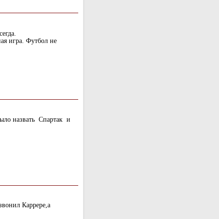
сегда.
ная игра. Футбол не
было назвать Спартак и
звонил Каррере,а