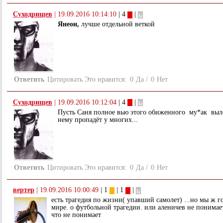
Суходрищев
|
19.09.2016 10:14:10
| 4
|
Янеон,
лучше отдельной веткой
Ответить
Цитировать
Это нравится:
0
Да
/
0
Нет
Суходрищев
|
19.09.2016 10:12:04
| 4
|
Пусть Саня полное вью этого обиженного му*ак выло
нему пропадёт у многих...
Ответить
Цитировать
Это нравится:
0
Да
/
0
Нет
вертер
|
19.09.2016 10:00:49
| 1
| 1
|
есть трагедия по жизни( упавший самолет) ...но мы ж 
мире. о футбольной трагедии. или аленичев не понимает 
что не понимает