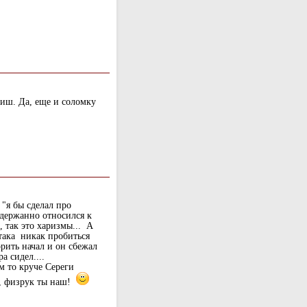
киш. Да, еще и соломку
"я бы сделал про
 сдержанно относился к
, так это харизмы... А
ртака никак пробиться
орить начал и он сбежал
а сидел....
м то круче Сереги
я, физрук ты наш!