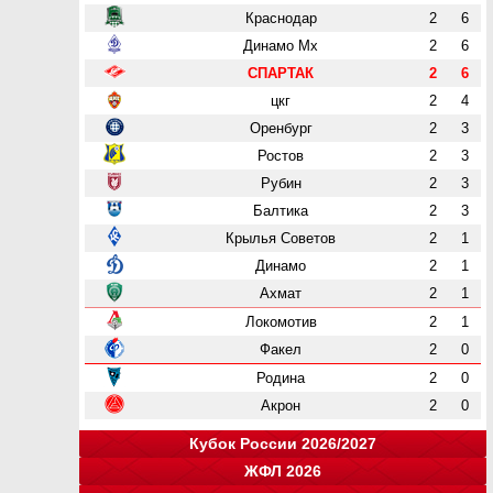
Краснодар
2
6
Динамо Мх
2
6
СПАРТАК
2
6
цкг
2
4
Оренбург
2
3
Ростов
2
3
Рубин
2
3
Балтика
2
3
Крылья Советов
2
1
Динамо
2
1
Ахмат
2
1
Локомотив
2
1
Факел
2
0
Родина
2
0
Акрон
2
0
Кубок России 2026/2027
ЖФЛ 2026
Группа "A"
Группа "B"
Группа "C"
Группа "D"
и
и
и
и
о
о
о
о