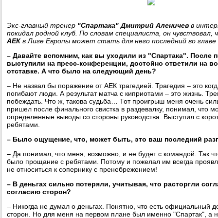
Экс-главный тренер
"Спартака"
Дмитрий Аленичев
в интерв
покидал родной клуб. По словам специалиста, он чувствовал, 
АЕК
в Лиге Европы может стать для него последний во главе 
– Давайте вспомним, как вы уходили из "Спартака". После п
выступили на пресс-конференции, достойно ответили на в
отставке. А что было на следующий день?
– Не назвал бы поражение от АЕК трагедией. Трагедия – это ког
погибают люди. А результат матча с киприотами – это жизнь. Тре
побеждать. Что ж, такова судьба… Тот проигрыш меня очень силь
пришел после финального свистка в раздевалку, понимал, что м
определенные выводы со стороны руководства. Выступил с коро
ребятами.
– Было ощущение, что, может быть, это ваш последний раз
– Да понимал, что меня, возможно, и не будет с командой. Так чт
было прощание с ребятами. Потому и пожелал им всегда проявля
не относиться к сопернику с пренебрежением!
– В деньгах сильно потеряли, учитывая, что расторгли со
согласию сторон?
– Никогда не думал о деньгах. Понятно, что есть официальный д
сторон. Но для меня на первом плане был именно "Спартак", а н