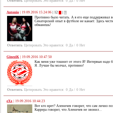
Ответить
Цитировать
Это нравится:
0
Да
/
0
Нет
Antonio
|
19.09.2016 15:24:06
| 12
|
Противно было читать. А я его еще поддерживал в
Сенаторский опыт в футболе не канает. Здесь чест
обманешь!
Ответить
Цитировать
Это нравится:
0
Да
/
0
Нет
GineziK
|
19.09.2016 10:47:50
Как меня уже тошнит от этого Я! Интервью надо 
Я. Лучше бы молчал, противно!
Ответить
Цитировать
Это нравится:
0
Да
/
0
Нет
eXx
|
19.09.2016 10:44:23
Вот кто врет? Аленичев говорит, что сам лично по
Каррера говорит, что Аленичев не звонил...