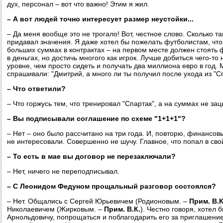
дух, персонал – вот что важно! Этим я жил.
– А вот людей точно интересует размер неустойки...
– Да меня вообще это не трогало! Вот, честное слово. Сколько та
придавал значения. Я даже хотел бы пожелать футболистам, что
больших суммах в контрактах – на первом месте должен стоять 
в деньгах, но достичь многого как игрок. Лучше добиться чего-т
уровне, чем просто сидеть и получать два миллиона евро в год. 
спрашивали: "Дмитрий, а много ли ты получил после ухода из "С
– Что ответили?
– Что горжусь тем, что тренировал "Спартак", а на суммах не за
– Вы подписывали соглашение по схеме "1+1+1"?
– Нет – оно было рассчитано на три года. И, повторю, финансо
не интересовали. Совершенно не шучу. Главное, что попал в сво
– То есть в мае вы договор не перезаключали?
– Нет, ничего не переподписывал.
– С Леонидом Федуном прощальный разговор состоялся?
– Нет. Общались с Сергей Юрьевичем (Родионовым. –
Прим. В.К
Николаевичем (Жирковым. –
Прим. В.К.
). Честно говоря, хотел 
Арнольдовичу, попрощаться и поблагодарить его за приглашение