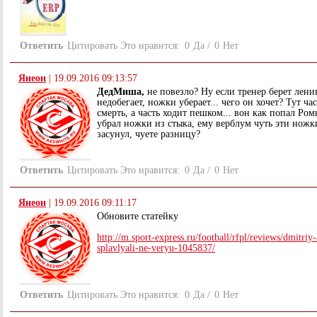
Ответить
Цитировать
Это нравится:
0
Да
/
0
Нет
Янеон
|
19.09.2016 09:13:57
ДедМиша,
не повезло? Ну если тренер берет лени
недобегает, ножки уберает... чего он хочет? Тут ча
смерть, а часть ходит пешком... вон как попал Ро
убрал ножки из стыка, ему верблум чуть эти ножк
засунул, чуете разницу?
Ответить
Цитировать
Это нравится:
0
Да
/
0
Нет
Янеон
|
19.09.2016 09:11:17
Обновите статейку
http://m.sport-express.ru/football/rfpl/reviews/dmitri
splavlyali-ne-veryu-1045837/
Ответить
Цитировать
Это нравится:
0
Да
/
0
Нет