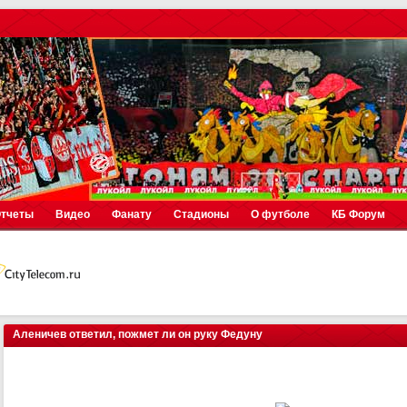
тчеты
Видео
Фанату
Стадионы
О футболе
КБ Форум
Аленичев ответил, пожмет ли он руку Федуну