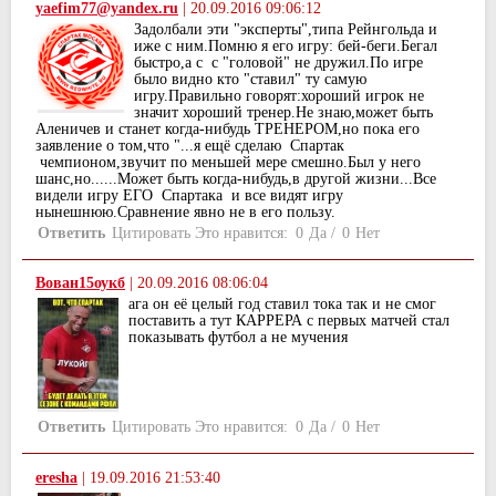
yaefim77@yandex.ru
|
20.09.2016 09:06:12
Задолбали эти "эксперты",типа Рейнгольда и
иже с ним.Помню я его игру: бей-беги.Бегал
быстро,а с с "головой" не дружил.По игре
было видно кто "ставил" ту самую
игру.Правильно говорят:хороший игрок не
значит хороший тренер.Не знаю,может быть
Аленичев и станет когда-нибудь ТРЕНЕРОМ,но пока его
заявление о том,что "...я ещё сделаю Спартак
чемпионом,звучит по меньшей мере смешно.Был у него
шанс,но......Может быть когда-нибудь,в другой жизни...Все
видели игру ЕГО Спартака и все видят игру
нынешнюю.Сравнение явно не в его пользу.
Ответить
Цитировать
Это нравится:
0
Да
/
0
Нет
Вован15оукб
|
20.09.2016 08:06:04
ага он её целый год ставил тока так и не смог
поставить а тут КАРРЕРА с первых матчей стал
показывать футбол а не мучения
Ответить
Цитировать
Это нравится:
0
Да
/
0
Нет
eresha
|
19.09.2016 21:53:40