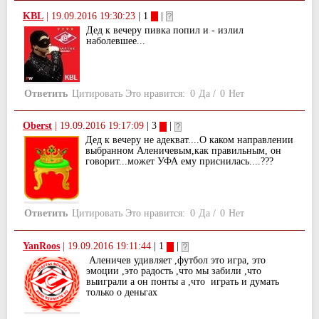
KBL
|
19.09.2016 19:30:23
| 1
|
Дед к вечеру пивка попил и - излил
наболевшее...
Ответить
Цитировать
Это нравится:
0
Да
/
0
Нет
Oberst
|
19.09.2016 19:17:09
| 3
|
Дед к вечеру не адекват....О каком направлении
выбранном Аленичевым,как правильным, он
говорит...может УФА ему приснилась....???
Ответить
Цитировать
Это нравится:
0
Да
/
0
Нет
YanRoos
|
19.09.2016 19:11:44
| 1
|
Аленичев удивляет ,футбол это игра, это
эмоции ,это радость ,что мы забили ,что
выиграли а он понты а ,что играть и думать
только о деньгах