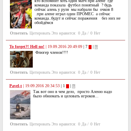
кто вспомнит хоть один матч при алене где
команда показала футбол понятный ? будь
сейчас алень у руля мы набрали бы очков 8
.при алене играл один ПРОМЕС а сейчас
команда..будут и сейчас поражения без них не
обойдёмся
Ответить
Цитировать
Это нравится:
0
Да
/
0
Нет
To forget?! Hell no!
|
19.09.2016 20:49:09
| 7
|
Флюгер членов!!!!
Ответить
Цитировать
Это нравится:
0
Да
/
0
Нет
Pavel-t
|
19.09.2016 20:34:53
| 1
|
Так вот оно в чем дело, просто Аленю надо
было обнимать и целовать игроков...
Ответить
Цитировать
Это нравится:
0
Да
/
0
Нет