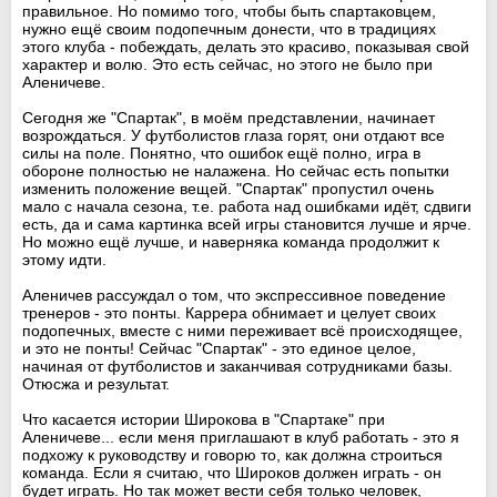
правильное. Но помимо того, чтобы быть спартаковцем,
нужно ещё своим подопечным донести, что в традициях
этого клуба - побеждать, делать это красиво, показывая свой
характер и волю. Это есть сейчас, но этого не было при
Аленичеве.
Сегодня же "Спартак", в моём представлении, начинает
возрождаться. У футболистов глаза горят, они отдают все
силы на поле. Понятно, что ошибок ещё полно, игра в
обороне полностью не налажена. Но сейчас есть попытки
изменить положение вещей. "Спартак" пропустил очень
мало с начала сезона, т.е. работа над ошибками идёт, сдвиги
есть, да и сама картинка всей игры становится лучше и ярче.
Но можно ещё лучше, и наверняка команда продолжит к
этому идти.
Аленичев рассуждал о том, что экспрессивное поведение
тренеров - это понты. Каррера обнимает и целует своих
подопечных, вместе с ними переживает всё происходящее,
и это не понты! Сейчас "Спартак" - это единое целое,
начиная от футболистов и заканчивая сотрудниками базы.
Отюсжа и результат.
Что касается истории Широкова в "Спартаке" при
Аленичеве... если меня приглашают в клуб работать - это я
подхожу к руководству и говорю то, как должна строиться
команда. Если я считаю, что Широков должен играть - он
будет играть. Но так может вести себя только человек,