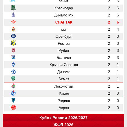
зенит
2
6
Краснодар
2
6
Динамо Мх
2
6
СПАРТАК
2
6
цкг
2
4
Оренбург
2
3
Ростов
2
3
Рубин
2
3
Балтика
2
3
Крылья Советов
2
1
Динамо
2
1
Ахмат
2
1
Локомотив
2
1
Факел
2
0
Родина
2
0
Акрон
2
0
Кубок России 2026/2027
ЖФЛ 2026
Группа "A"
Группа "B"
Группа "C"
Группа "D"
и
и
и
и
о
о
о
о