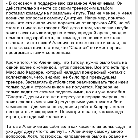
- В основном я поддерживаю сказанное Аленичевым. Он
действительно вместе со своим тренерским штабом
поставил команду на правильный путь. Тем не менее, у меня
возникли вопросы к самому Дмитрию. Например, понятно
ведь, что его сняли из-за поражения от кипрского АЕК, но об
этом он ничего не говорит. Всё дело в том, что хозяин клуба
хочет засветить команду на международной арене, заодно
немного подзаработать, но команда на первом же этапе
вылетает, и это позор! Аленичева только за это и сняли, но
он не сказал ничего о том, что "Спартак" не имеет права
проигрывать таким соперникам.
Кроме того, что Аленичеву, что Титову, нужно было быть на
одной волне с командой, чуток повеселее. Всё это есть при
Массимо Каррере, который наладил прекрасный контакт с
коллективом, чего, видимо, не было при предыдущем
тренере. Заставлять футболистов реализовывать твои идеи
только одним строгим видом не получится. Каррера не
только ладит со своими подопечными, но он уже полюбил
"Спартак", деньги его не интересуют в первую очередь, он
хочет сделать москвичей регулярными участниками Лиги
чемпионов. Для меня поведение и работа Карреры стало
невероятным сюрпризом. Посмотрите на то, как команда
играет, это единый коллектив.
Титов и Аленичев же себя вели как какие-то шпионы: сидят, в
ухо друг другу что-то шепчут... к Аленичеву самому много
вопросов. Хотя, повторюсь, направление было выбрано им