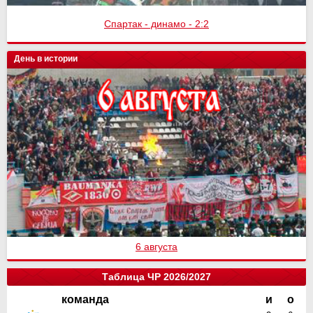
Спартак - динамо - 2:2
День в истории
6 августа
Таблица ЧР 2026/2027
команда
и
о