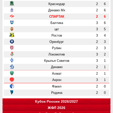
Краснодар
2
6
Динамо Мх
2
6
СПАРТАК
2
6
Балтика
3
6
цкг
3
5
Ростов
3
4
Оренбург
2
3
Рубин
2
3
Локомотив
3
2
Крылья Советов
3
1
Динамо
2
1
Ахмат
2
1
Акрон
3
1
Факел
2
0
Родина
2
0
Кубок России 2026/2027
ЖФЛ 2026
Группа "A"
Группа "B"
Группа "C"
Группа "D"
и
и
и
и
о
о
о
о