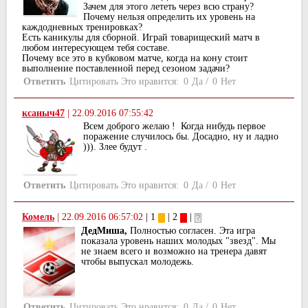
Зачем для этого лететь через всю страну?
Почему нельзя определить их уровень на
каждодневных тренировках?
Есть каникулы для сборной. Играй товарищеский матч в
любом интересующем тебя составе.
Почему все это в кубковом матче, когда на кону стоит
выполнение поставленной перед сезоном задачи?
Ответить
Цитировать
Это нравится:
0
Да
/
0
Нет
ксаныч47
|
22.09.2016 07:55:42
Всем доброго желаю ! Когда нибудь первое
поражение случилось бы. Досадно, ну и ладно
))). Злее будут .
Ответить
Цитировать
Это нравится:
0
Да
/
0
Нет
Комель
|
22.09.2016 06:57:02
| 1
| 2
|
ДедМиша,
Полностью согласен. Эта игра
показала уровень наших молодых "звезд". Мы
не знаем всего и возможно на тренера давят
чтобы выпускал молодежь.
Ответить
Цитировать
Это нравится:
0
Да
/
0
Нет