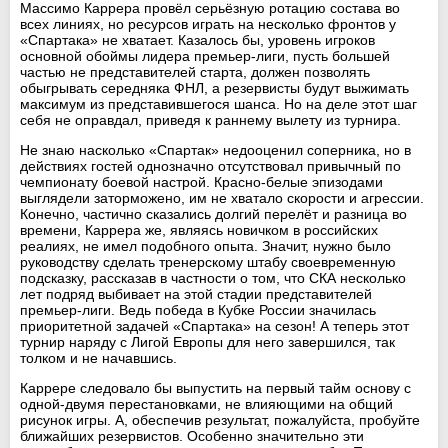
Массимо Каррера провёл серьёзную ротацию состава во
всех линиях, но ресурсов играть на несколько фронтов у
«Спартака» не хватает. Казалось бы, уровень игроков
основной обоймы лидера премьер-лиги, пусть большей
частью не представителей старта, должен позволять
обыгрывать середняка ФНЛ, а резервисты будут выжимать
максимум из представившегося шанса. Но на деле этот шаг
себя не оправдал, приведя к раннему вылету из турнира.
Не знаю насколько «Спартак» недооценил соперника, но в
действиях гостей однозначно отсутствовал привычный по
чемпионату боевой настрой. Красно-белые эпизодами
выглядели заторможено, им не хватало скорости и агрессии.
Конечно, частично сказались долгий перелёт и разница во
времени, Каррера же, являясь новичком в российских
реалиях, не имел подобного опыта. Значит, нужно было
руководству сделать тренерскому штабу своевременную
подсказку, рассказав в частности о том, что СКА несколько
лет подряд выбивает на этой стадии представителей
премьер-лиги. Ведь победа в Кубке России значилась
приоритетной задачей «Спартака» на сезон! А теперь этот
турнир наряду с Лигой Европы для него завершился, так
толком и не начавшись.
Каррере следовало бы выпустить на первый тайм основу с
одной-двумя перестановками, не влияющими на общий
рисунок игры. А, обеспечив результат, пожалуйста, пробуйте
ближайших резервистов. Особенно значительно эти