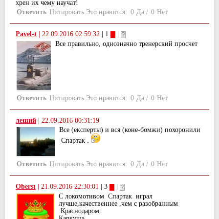
хрен их чему научат!
Ответить
Цитировать
Это нравится:
0
Да
/
0
Нет
Pavel-t
|
22.09.2016 02:59:32
| 1
|
Все правильно, однозначно тренерский просчет
Ответить
Цитировать
Это нравится:
0
Да
/
0
Нет
леший
|
22.09.2016 00:31:19
Все (експерты) и вся (коне-бомжи) похоронили
Спартак .
Ответить
Цитировать
Это нравится:
0
Да
/
0
Нет
Oberst
|
21.09.2016 22:30:01
| 3
|
С локомотивом Спартак играл
лучше,качественнее ,чем с разобранным
Краснодаром.
Каркуша....