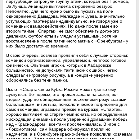
пертурбации затронули группу атаки, которая без Промеса,
Зе Луиша, Ананидзе выглядела откровенно беззубо.
Непонятно, для чего нужно было выпускать на поле
одновременно Давыдова, Мелкадзе и Зуева, значительно
уступающих партнёрам индивидуально, не говоря уже о
командных взаимодействиях. Но даже после замен во
втором тайме «Спартак» не смог обеспечить должного
давления, футболисты выглядели уставшими, хотя на
восстановление после пятничного матча с «Оренбургом» у
них было достаточно времени.
В свою очередь, хозяева проявили себя с лучшей стороны:
командой организованной, управляемой, неплохо готовой
физически. Опытные игроки, которых в Хабаровске
большинство, не допускали тактических ошибок, чётко
следовали игровому рисунку, а в концовке уверенно
оборонялись без тени паники.
Вылет «Спартака» из Кубка России может крепко ему
аукнуться. Во-первых, это провал задачи на сезон, во-
вторых, удар по обнадёженным последними результатами
болельщикам, в-третьих, психологическое потрясение для
самой команды, игравшей прежде на кураже. «Спартак»
хорошо выглядел на старте чемпионата, но определённая
нисходящая динамика после уверенной домашней победы
над «Краснодаром» всё-таки прослеживалась. В игре с
«Локомотивом» сам Каррера обнаружил прилично
недочётов, а в Оренбурге красно-белые позволили хозяевам
создать целый ряд опасных моментов у своих ворот.