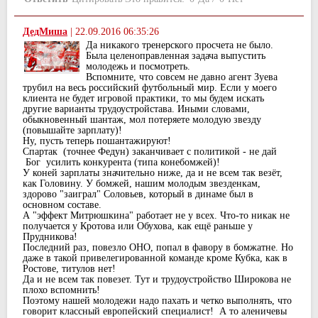
ДедМиша
|
22.09.2016 06:35:26
Да никакого тренерского просчета не было.
Была целеноправленная задача выпустить
молодежь и посмотреть.
Вспомните, что совсем не давно агент Зуева
трубил на весь российский футбольный мир. Если у моего
клиента не будет игровой практики, то мы будем искать
другие варианты трудоустройстава. Иными словами,
обыкновенный шантаж, мол потеряете молодую звезду
(повышайте зарплату)!
Ну, пусть теперь пошантажируют!
Спартак (точнее Федун) заканчивает с политикой - не дай
Бог усилить конкурента (типа конебомжей)!
У коней зарплаты значительно ниже, да и не всем так везёт,
как Головину. У бомжей, нашим молодым звезденкам,
здорово "заиграл" Соловьев, который в динаме был в
основном составе.
А "эффект Митрюшкина" работает не у всех. Что-то никак не
получается у Кротова или Обухова, как ещё раньше у
Прудникова!
Последний раз, повезло ОНО, попал в фавору в бомжатне. Но
даже в такой привелегированной команде кроме Кубка, как в
Ростове, титулов нет!
Да и не всем так повезет. Тут и трудоустройство Широкова не
плохо вспомнить!
Поэтому нашей молодежи надо пахать и четко выполнять, что
говорит классный европейский специалист! А то аленичевы