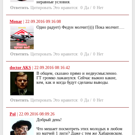
неравные условия.
Ответить
Цитировать
Это нравится:
0
Да
/
0
Нет
Monar
|
22.09.2016 09:16:08
Одно радует) Федун молчит)))) Пока молчит.....
Ответить
Цитировать
Это нравится:
0
Да
/
0
Нет
doctor AKS
|
22.09.2016 08:16:42
В общем, сказано прямо и недвусмысленно.
ГТ громко лажанулся. Сейчас выжно какие,
кем, как и когда будут сделаны выводы.
Ответить
Цитировать
Это нравится:
0
Да
/
0
Нет
Pol
|
22.09.2016 08:09:26
Добрый день!
Что мешает посмотреть этих молодых в любом
из матчей 1 лиги? Даже с тем же Хабаровском.