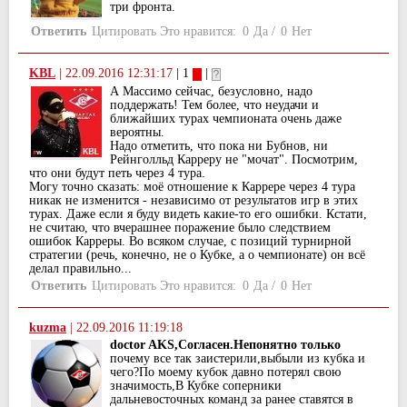
три фронта.
Ответить
Цитировать
Это нравится:
0
Да
/
0
Нет
KBL
|
22.09.2016 12:31:17
| 1
|
А Массимо сейчас, безусловно, надо
поддержать! Тем более, что неудачи и
ближайших турах чемпионата очень даже
вероятны.
Надо отметить, что пока ни Бубнов, ни
Рейнголльд Карреру не "мочат". Посмотрим,
что они будут петь через 4 тура.
Могу точно сказать: моё отношение к Каррере через 4 тура
никак не изменится - независимо от результатов игр в этих
турах. Даже если я буду видеть какие-то его ошибки. Кстати,
не считаю, что вчерашнее поражение было следствием
ошибок Карреры. Во всяком случае, с позиций турнирной
стратегии (речь, конечно, не о Кубке, а о чемпионате) он всё
делал правильно...
Ответить
Цитировать
Это нравится:
0
Да
/
0
Нет
kuzma
|
22.09.2016 11:19:18
doctor AKS,Согласен.Непонятно только
почему все так заистерили,выбыли из кубка и
чего?По моему кубок давно потерял свою
значимость,В Кубке соперники
дальневосточных команд за ранее ставятся в