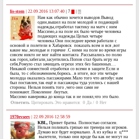
lis-stom
|
22.09.2016 13:07:40
| 7
|
Нам как обычно хочется выводов.Вывод
один,вышел на поле молодой и подающий
надежды,отработал тактику на матч с ним
Массимо,а на поле их было четыре человека
подающих надежды.Целых четыре
человека.Они последнее время работали с
основой и полетели в Хабаровск показать всем и вся ,вот
какие мы ,молодые и горячие .С ними на поле во время игры
совсем никто не мог найти контакта .Рассыпались по полю
как горох,забегали,засуетились.Попов стал брать игру на
себя,Ромуло стал зачищать огрехи этих без башенных....
Никакой совместной отработки со всеми в защите.Если и
была, то с обозначением,борюсь...в итоге, все эти четыре
молодца оказались пассажирами.Мало того что автобус нам
был поставлен,так ещё и пассажиры туда уселись с нашей
стороны. Нельзя понять того ,чего они сами не
понимают..Поколение .бнутых.
Массимо наверняка до конца так и не понял,что это было.
Ответить
Цитировать
Это нравится:
0
Да
/
0
Нет
1970evseev
|
22.09.2016 12:58:59
KBL,
Привет братва. Полностью согласен.
Нельзя поливать грязью ни тренера ни игроков.
Думаю все будет нормально. А из кубка и ц***
вылетели, только они вроде бы как не могут на