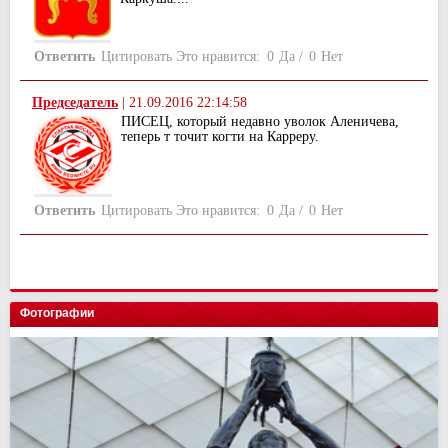
Ответить
Цитировать
Это нравится:
0
Да
/
0
Нет
Председатель
|
21.09.2016 22:14:58
ПИСЕЦ, который недавно уволок Аленичева,
теперь т точит когти на Карреру.
Ответить
Цитировать
Это нравится:
0
Да
/
0
Нет
Фотографии