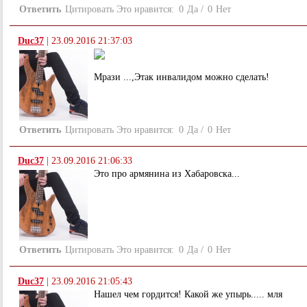
Ответить
Цитировать
Это нравится:
0
Да
/
0
Нет
Duс37
|
23.09.2016 21:37:03
Мрази ...,Этак инвалидом можно сделать!
Ответить
Цитировать
Это нравится:
0
Да
/
0
Нет
Duс37
|
23.09.2016 21:06:33
Это про армянина из Хабаровска...
Ответить
Цитировать
Это нравится:
0
Да
/
0
Нет
Duс37
|
23.09.2016 21:05:43
Нашел чем гордится! Какой же упырь..... мля