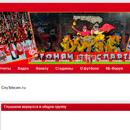
тчеты
Видео
Фанату
Стадионы
О футболе
КБ Форум
Глушаков вернулся в общую группу