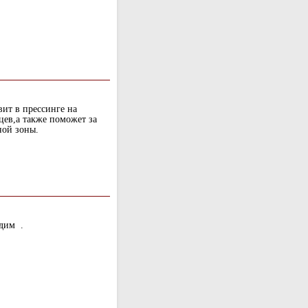
вит в прессинге на
ев,а также поможет за
ной зоны.
одим .