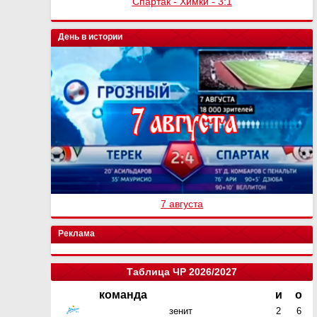
Спартак - Химки - 3:1
День в истории
7 августа
Реклама
Таблица ЧР 2026/2027
команда
и
о
зенит
2
6