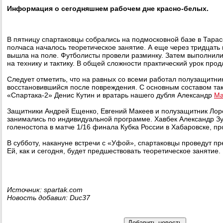
Информация о сегодняшнем рабочем дне красно-белых.
В пятницу спартаковцы собрались на подмосковной базе в Тарасо
полчаса началось теоретическое занятие. А еще через тридцать
вышла на поле. Футболисты провели разминку. Затем выполнил
на технику и тактику. В общей сложности практический урок прод
Следует отметить, что на равных со всеми работал полузащитни
восстановившийся после повреждения. С основным составом та
«Спартака-2» Денис Кутин и вратарь нашего дубля Александр
Ма
Защитники Андрей Ещенко, Евгений Макеев и полузащитник Лор
занимались по индивидуальной программе. Хавбек Александр Зу
голеностопа в матче 1/16 финала Кубка России в Хабаровске, пр
В субботу, накануне встречи с «Уфой», спартаковцы проведут п
Ей, как и сегодня, будет предшествовать теоретическое занятие.
Источник: spartak.com
Новость добавил: Duc37