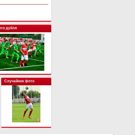
то дубля
Случайное фото