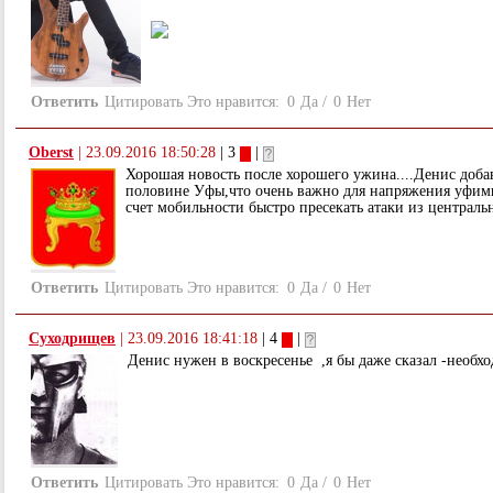
Ответить
Цитировать
Это нравится:
0
Да
/
0
Нет
Oberst
|
23.09.2016 18:50:28
| 3
|
Хорошая новость после хорошего ужина....Денис доба
половине Уфы,что очень важно для напряжения уфимц
счет мобильности быстро пресекать атаки из централь
Ответить
Цитировать
Это нравится:
0
Да
/
0
Нет
Суходрищев
|
23.09.2016 18:41:18
| 4
|
Денис нужен в воскресенье ,я бы даже сказал -необх
Ответить
Цитировать
Это нравится:
0
Да
/
0
Нет