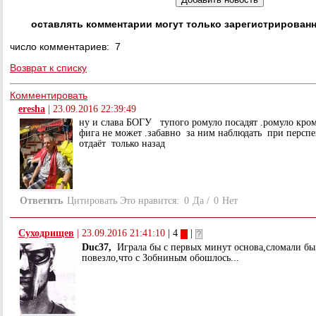
оставлять комментарии могут только зарегистрирован
число комментариев: 7
Возврат к списку
Комментировать
eresha
|
23.09.2016 22:39:49
ну и слава БОГУ тупого ромуло посадят .ромуло кром
фига не может .забавно за ним наблюдать при перспе
отдаёт только назад
Ответить
Цитировать
Это нравится:
0
Да
/
0
Нет
Суходрищев
|
23.09.2016 21:41:10
| 4
|
Duс37,
Играла бы с первых минут основа,сломали бы
повезло,что с Зобниным обошлось...