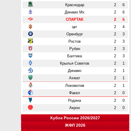
Краснодар
2
6
Динамо Мх
2
6
СПАРТАК
2
6
цкг
2
4
Оренбург
2
3
Ростов
2
3
Рубин
2
3
Балтика
2
3
Крылья Советов
2
1
Динамо
2
1
Ахмат
2
1
Локомотив
2
1
Факел
2
0
Родина
2
0
Акрон
2
0
Кубок России 2026/2027
ЖФЛ 2026
Группа "A"
Группа "B"
Группа "C"
Группа "D"
и
и
и
и
о
о
о
о