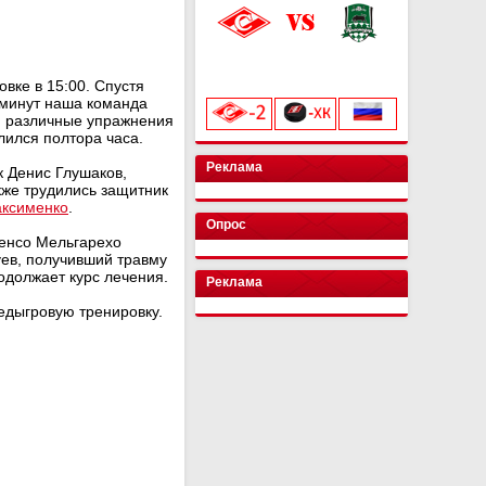
«Лукойл Арена»
начало матча в 20:00
вке в 15:00. Спустя
 минут наша команда
и различные упражнения
лился полтора часа.
Реклама
к Денис Глушаков,
кже трудились защитник
ксименко
.
Опрос
енсо Мельгарехо
ев, получивший травму
одолжает курс лечения.
Реклама
редыгровую тренировку.