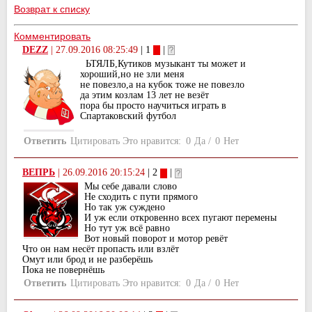
Возврат к списку
Комментировать
DEZZ
|
27.09.2016 08:25:49
| 1
|
ЬТЯЛБ,Кутиков музыкант ты может и
хороший,но не зли меня
не повезло,а на кубок тоже не повезло
да этим козлам 13 лет не везёт
пора бы просто научиться играть в
Спартаковский футбол
Ответить
Цитировать
Это нравится:
0
Да
/
0
Нет
ВЕПРЬ
|
26.09.2016 20:15:24
| 2
|
Мы себе давали слово
Не сходить с пути прямого
Но так уж суждено
И уж если откровенно всех пугают перемены
Но тут уж всё равно
Вот новый поворот и мотор ревёт
Что он нам несёт пропасть или взлёт
Омут или брод и не разберёшь
Пока не повернёшь
Ответить
Цитировать
Это нравится:
0
Да
/
0
Нет