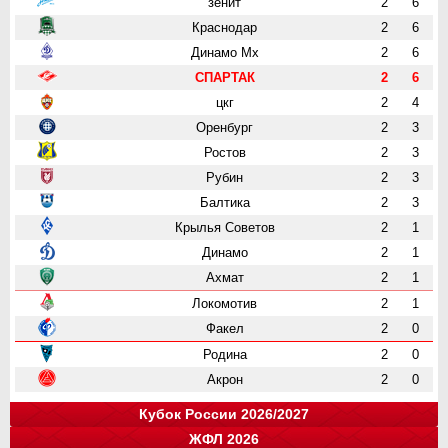
зенит
2
6
Краснодар
2
6
Динамо Мх
2
6
СПАРТАК
2
6
цкг
2
4
Оренбург
2
3
Ростов
2
3
Рубин
2
3
Балтика
2
3
Крылья Советов
2
1
Динамо
2
1
Ахмат
2
1
Локомотив
2
1
Факел
2
0
Родина
2
0
Акрон
2
0
Кубок России 2026/2027
ЖФЛ 2026
Группа "A"
Группа "B"
Группа "C"
Группа "D"
и
и
и
и
о
о
о
о