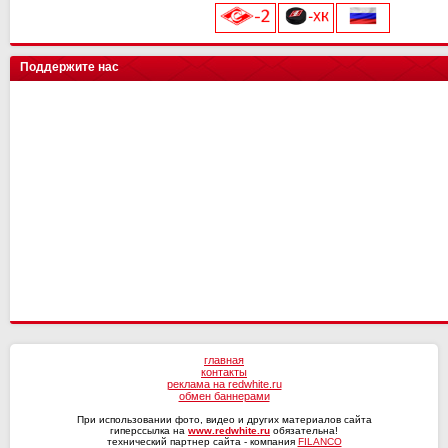
Енисей
Шинник
Салават Юлаев
СПАРТАК-2
ХК Сочи
Арсенал
Чертаново
Арсенал
Сибирь
Иркутск
цкг
Шинник
СШ им. Г.А. Ярцева
Рубин
Трактор
Искра
Поддержите нас
Ленинградец
Н.Новгород
Ахмат
Енисей-2
Сочи
СКА-Хабаровск
Динамо Мх
Волга
Оренбург
Факел
Текстильщик
Ротор
КАМАЗ
СКА-Хабаровск
главная
контакты
реклама на redwhite.ru
обмен баннерами
При использовании фото, видео и других материалов сайта
гиперссылка на
www.redwhite.ru
обязательна!
технический партнер сайта - компания
FILANCO