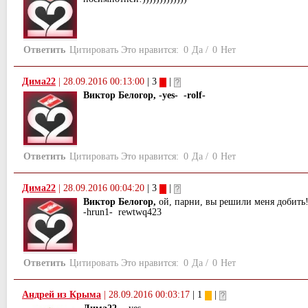
Ответить
Цитировать
Это нравится:
0
Да
/
0
Нет
Дима22
|
28.09.2016 00:13:00
| 3
|
Виктор Белогор, -yes- -rolf-
Ответить
Цитировать
Это нравится:
0
Да
/
0
Нет
Дима22
|
28.09.2016 00:04:20
| 3
|
Виктор Белогор,
ой, парни, вы решили меня добить!!!)
-hrun1- rewtwq423
Ответить
Цитировать
Это нравится:
0
Да
/
0
Нет
Андрей из Крыма
|
28.09.2016 00:03:17
| 1
|