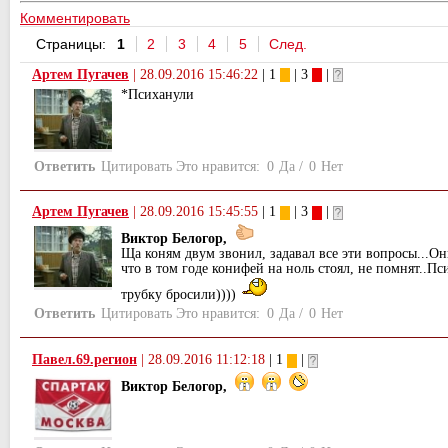
Комментировать
Страницы:
1
2
3
4
5
След.
Артем Пугачев
|
28.09.2016 15:46:22
| 1
| 3
|
*Психанули
Ответить
Цитировать
Это нравится:
0
Да
/
0
Нет
Артем Пугачев
|
28.09.2016 15:45:55
| 1
| 3
|
Виктор Белогор,
Ща коням двум звонил, задавал все эти вопросы...Они
что в том годе конифей на ноль стоял, не помнят..Пс
трубку бросили))))
Ответить
Цитировать
Это нравится:
0
Да
/
0
Нет
Павел.69.регион
|
28.09.2016 11:12:18
| 1
|
Виктор Белогор,