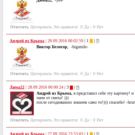
Дима22,
-yes-
Ответить
Цитировать
Это нравится:
0
Да
/
0
Нет
Андрей из Крыма
|
28.09.2016 00:02:59
| 1
|
Виктор Белогор,
-bigsmile-
Ответить
Цитировать
Это нравится:
0
Да
/
0
Нет
Дима22
|
28.09.2016 00:00:24
| 3
|
Андрей из Крыма,
я представил себе эту картину! и
чаем от смеха! )))
после сегодняшних хоккеев само то!))) спасибо! -hru
Ответить
Цитировать
Это нравится:
0
Да
/
0
Нет
Андрей из Крыма
|
27.09.2016 23:53:03
| 1
|