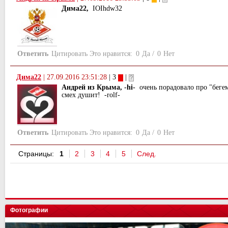
Дима22,
IOIhdw32
Ответить
Цитировать
Это нравится:
0
Да
/
0
Нет
Дима22
|
27.09.2016 23:51:28
| 3
|
Андрей из Крыма, -hi-
очень порадовало про "бегемо
смех душит! -rolf-
Ответить
Цитировать
Это нравится:
0
Да
/
0
Нет
Страницы:
1
2
3
4
5
След.
Фотографии