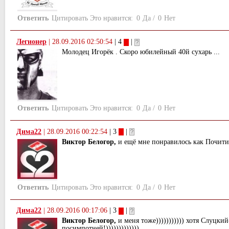
Ответить
Цитировать
Это нравится:
0
Да
/
0
Нет
Легионер
|
28.09.2016 02:50:54
| 4
|
Молодец Игорёк . Скоро юбилейный 40й сухарь ...
Ответить
Цитировать
Это нравится:
0
Да
/
0
Нет
Дима22
|
28.09.2016 00:22:54
| 3
|
Виктор Белогор,
и ещё мне понравилось как Почитин
Ответить
Цитировать
Это нравится:
0
Да
/
0
Нет
Дима22
|
28.09.2016 00:17:06
| 3
|
Виктор Белогор,
и меня тоже))))))))))) хотя Слуцкий
посимпотней!)))))))))))))