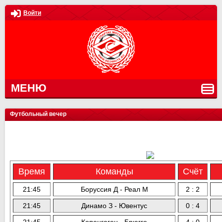
Войти
МЕНЮ
Футбольный вечер
Время
Команды
Счёт
21:45
Боруссия Д - Реал М
2 : 2
21:45
Динамо З - Ювентус
0 : 4
21:45
Копенгаген - Брюгге
4 : 0