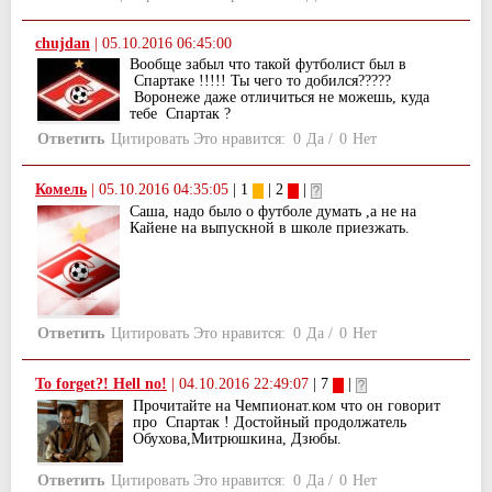
chujdan
|
05.10.2016 06:45:00
Вообще забыл что такой футболист был в
Спартаке !!!!! Ты чего то добился?????
Воронеже даже отличиться не можешь, куда
тебе Спартак ?
Ответить
Цитировать
Это нравится:
0
Да
/
0
Нет
Комель
|
05.10.2016 04:35:05
| 1
| 2
|
Саша, надо было о футболе думать ,а не на
Кайене на выпускной в школе приезжать.
Ответить
Цитировать
Это нравится:
0
Да
/
0
Нет
To forget?! Hell no!
|
04.10.2016 22:49:07
| 7
|
Прочитайте на Чемпионат.ком что он говорит
про Спартак ! Достойный продолжатель
Обухова,Митрюшкина, Дзюбы.
Ответить
Цитировать
Это нравится:
0
Да
/
0
Нет