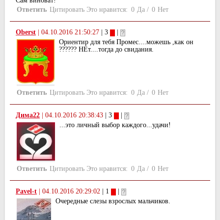
Сам виноват!
Ответить
Цитировать
Это нравится:
0
Да
/
0
Нет
Oberst
|
04.10.2016 21:50:27
| 3
|
Ориентир для тебя Промес....можешь ,как он
?????? НЕт....тогда до свидания.
Ответить
Цитировать
Это нравится:
0
Да
/
0
Нет
Дима22
|
04.10.2016 20:38:43
| 3
|
...это личный выбор каждого...удачи!
Ответить
Цитировать
Это нравится:
0
Да
/
0
Нет
Pavel-t
|
04.10.2016 20:29:02
| 1
|
Очередные слезы взрослых мальчиков.