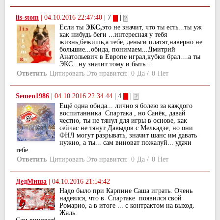
lis-stom
|
04.10.2016 22:47:40
| 7
|
Если ты
ЭКС,
это не значит, что ты есть...ты уж
как нибудь беги ...интересная у тебя
жизнь,бежишь,а тебе, деньги платят,наверно не
большие...обида, понимаем...Дмитрий
Анатольевич в Европе играл,кубки брал....а ты
ЭКС...ну значит тому и быть....
Ответить
Цитировать
Это нравится:
0
Да
/
0
Нет
Semen1986
|
04.10.2016 22:34:44
| 4
|
Ещё одна обида... лично я болею за каждого
воспитанника Спартака , но Санёк, давай
честно, ты не тянул для игры в основе, как
сейчас не тянут Давыдов с Мелкадзе, но они
ФНЛ могут разрывать, значит шанс им давать
нужно, а ты... сам виноват пожалуй... удачи
тебе..
Ответить
Цитировать
Это нравится:
0
Да
/
0
Нет
ДедМиша
|
04.10.2016 21:54:42
Надо было при Карпине Саша играть. Очень
надеялся, что в Спартаке появился свой
Ромарио, а в итоге ... с контрактом на выход.
Жаль.