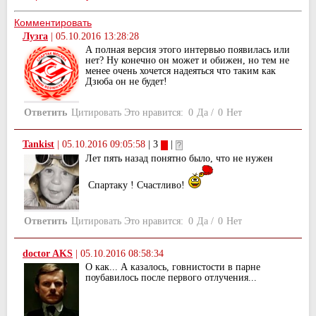
Комментировать
Лузга
|
05.10.2016 13:28:28
А полная версия этого интервью появилась или
нет? Ну конечно он может и обижен, но тем не
менее очень хочется надеяться что таким как
Дзюба он не будет!
Ответить
Цитировать
Это нравится:
0
Да
/
0
Нет
Tankist
|
05.10.2016 09:05:58
| 3
|
Лет пять назад понятно было, что не нужен
Спартаку ! Счастливо!
Ответить
Цитировать
Это нравится:
0
Да
/
0
Нет
doctor AKS
|
05.10.2016 08:58:34
О как... А казалось, говнистости в парне
поубавилось после первого отлучения...