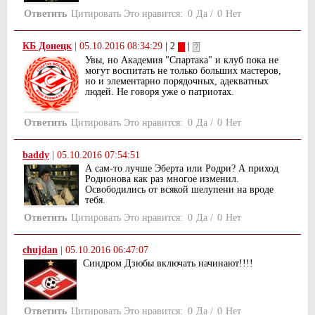
Ответить
Цитировать
Это нравится:
0
Да
/
0
Нет
КБ Донецк
|
05.10.2016 08:34:29
| 2
|
Увы, но Академия "Спартака" и клуб пока не
могут воспитать не только больших мастеров,
но и элементарно порядочных, адекватных
людей. Не говоря уже о патриотах.
Ответить
Цитировать
Это нравится:
0
Да
/
0
Нет
baddy
|
05.10.2016 07:54:51
А сам-то лучше Эберта или Родри? А приход
Родионова как раз многое изменил.
Освободились от всякой шелупени на вроде
тебя.
Ответить
Цитировать
Это нравится:
0
Да
/
0
Нет
chujdan
|
05.10.2016 06:47:07
Синдром Дзюбы включать начинают!!!!
Ответить
Цитировать
Это нравится:
0
Да
/
0
Нет