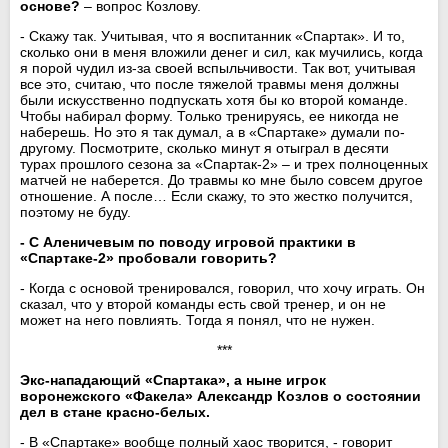
основе?
– вопрос Козлову.
- Скажу так. Учитывая, что я воспитанник «Спартак». И то,
сколько они в меня вложили денег и сил, как мучились, когда
я порой чудил из-за своей вспыльчивости. Так вот, учитывая
все это, считаю, что после тяжелой травмы меня должны
были искусственно подпускать хотя бы ко второй команде.
Чтобы набирал форму. Только тренируясь, ее никогда не
наберешь. Но это я так думал, а в «Спартаке» думали по-
другому. Посмотрите, сколько минут я отыграл в десяти
турах прошлого сезона за «Спартак-2» – и трех полноценных
матчей не наберется. До травмы ко мне было совсем другое
отношение. А после… Если скажу, то это жестко получится,
поэтому не буду.
- С Аленичевым по поводу игровой практики в
«Спартаке-2» пробовали говорить?
- Когда с основой тренировался, говорил, что хочу играть. Он
сказал, что у второй команды есть свой тренер, и он не
может на него повлиять. Тогда я понял, что не нужен.
***
Экс-нападающий «Спартака», а ныне игрок
воронежского «Факела» Александр Козлов о состоянии
дел в стане красно-белых.
- В «Спартаке» вообще полный хаос творится, - говорит