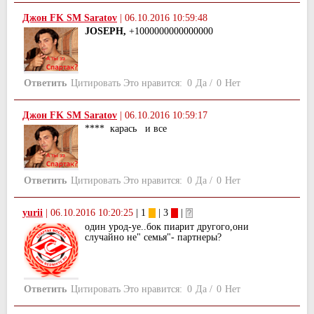
Джон FK SM Saratov
|
06.10.2016 10:59:48
JOSEPH,
+1000000000000000
Ответить
Цитировать
Это нравится:
0
Да
/
0
Нет
Джон FK SM Saratov
|
06.10.2016 10:59:17
**** карась и все
Ответить
Цитировать
Это нравится:
0
Да
/
0
Нет
yurii
|
06.10.2016 10:20:25
| 1
| 3
|
один урод-уе..бок пиарит другого,они
случайно не" семья"- партнеры?
Ответить
Цитировать
Это нравится:
0
Да
/
0
Нет