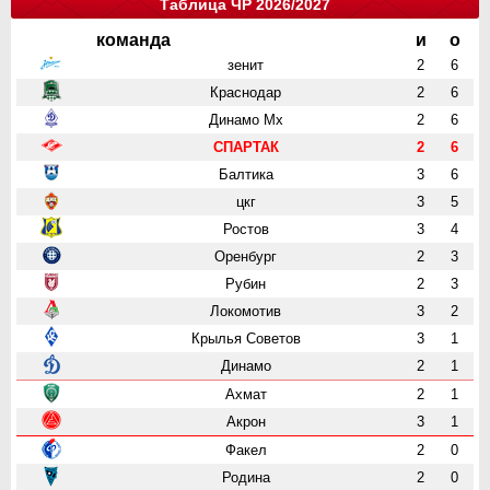
Таблица ЧР 2026/2027
команда
и
о
зенит
2
6
Краснодар
2
6
Динамо Мх
2
6
СПАРТАК
2
6
Балтика
3
6
цкг
3
5
Ростов
3
4
Оренбург
2
3
Рубин
2
3
Локомотив
3
2
Крылья Советов
3
1
Динамо
2
1
Ахмат
2
1
Акрон
3
1
Факел
2
0
Родина
2
0