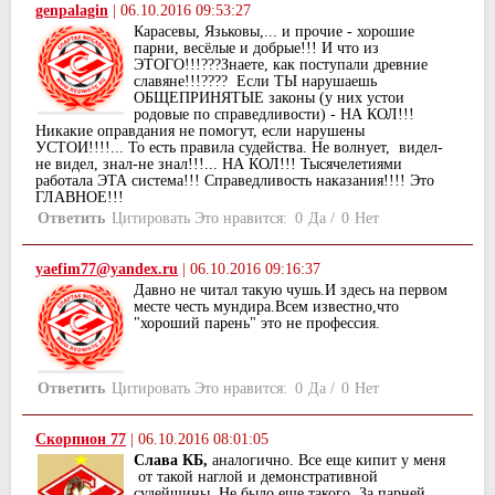
genpalagin
|
06.10.2016 09:53:27
Карасевы, Язьковы,... и прочие - хорошие
парни, весёлые и добрые!!! И что из
ЭТОГО!!!???Знаете, как поступали древние
славяне!!!???? Если ТЫ нарушаешь
ОБЩЕПРИНЯТЫЕ законы (у них устои
родовые по справедливости) - НА КОЛ!!!
Никакие оправдания не помогут, если нарушены
УСТОИ!!!!... То есть правила судейства. Не волнует, видел-
не видел, знал-не знал!!!... НА КОЛ!!! Тысячелетиями
работала ЭТА система!!! Справедливость наказания!!!! Это
ГЛАВНОЕ!!!
Ответить
Цитировать
Это нравится:
0
Да
/
0
Нет
yaefim77@yandex.ru
|
06.10.2016 09:16:37
Давно не читал такую чушь.И здесь на первом
месте честь мундира.Всем известно,что
"хороший парень" это не профессия.
Ответить
Цитировать
Это нравится:
0
Да
/
0
Нет
Скорпион 77
|
06.10.2016 08:01:05
Слава КБ,
аналогично. Все еще кипит у меня
от такой наглой и демонстративной
судейщины. Не было еще такого. За парней