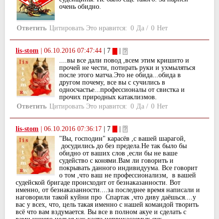
очень обидно.
Ответить
Цитировать
Это нравится:
0
Да
/
0
Нет
lis-stom
|
06.10.2016 07:47:44
| 7
|
....вы все дали повод ,всем этим кришито и
прочей не чести, потирать руки и ухмыляться
после этого матча.Это не обида...обида в
другом почему, все вы с сучились в
односчастье...профессионалы от свистка и
прочих природных катаклизмов.
Ответить
Цитировать
Это нравится:
0
Да
/
0
Нет
lis-stom
|
06.10.2016 07:36:17
| 7
|
"Вы, господин" карасёв ,с вашей шарагой,
досудились до без предела.Не так было бы
обидно от ваших слов ,если бы не ваше
судейство с конями.Вам ли говорить и
покрывать данного индивидуума. Все говорит
о том ,что ваш не профессионализм, в вашей
судейской бригаде происходит от безнаказанности. Вот
именно, от безнаказанности....за последнее время написали и
наговорили такой куйни про Спартак ,что диву даёшься....у
вас у всех, что, цель такая именно с нашей командой творить
всё что вам вздумается. Вы все в полном акуе и сделать с