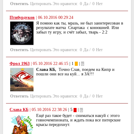
Ответить
Цитировать
Это нравится:
0
Да
/
0
Нет
Птибурдуков
|
06.10.2016 00:29:24
Я помню как ты, мразь, не был заинтересован в
результате матча Спартака с конюшней. Или
забыл ту игру, и счёт забыл, тварь - 2:2
Ответить
Цитировать
Это нравится:
0
Да
/
0
Нет
Фрол 1963
|
05.10.2016 22:46:15
| 1
|
Слава КБ,
Точно Слав, поедем на Кипр и
пошли они все на куй... я ЗА!!!
Ответить
Цитировать
Это нравится:
0
Да
/
0
Нет
Слава КБ
|
05.10.2016 22:38:26
| 5
|
Ещё раз такое будет - сниматься накуй с этого
говночемпионата, и ждать пока все питерские
крысы передохнут.