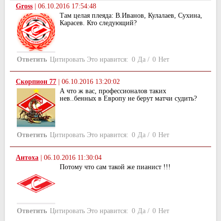
Gross
|
06.10.2016 17:54:48
Там целая плеяда: В.Иванов, Кулалаев, Сухина,
Карасев. Кто следующий?
Ответить
Цитировать
Это нравится:
0
Да
/
0
Нет
Скорпион 77
|
06.10.2016 13:20:02
А что ж вас, профессионалов таких
нев..бенных в Европу не берут матчи судить?
Ответить
Цитировать
Это нравится:
0
Да
/
0
Нет
Антоха
|
06.10.2016 11:30:04
Потому что сам такой же пианист !!!
Ответить
Цитировать
Это нравится:
0
Да
/
0
Нет