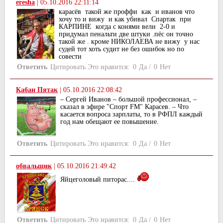
eresha
|
05.10.2016 22:11:14
карасёв такой же проффи как и иванов что
хочу то и вижу и как убивал Спартак при
КАРПИНЕ когда с конями вели 2-0 и
придумал пенальти две штуки .пёс он точно
такой же . кроме НИКОЛАЕВА не вижу у нас
судей тот хоть судит не без ошибок но по
совести
Ответить
Цитировать
Это нравится:
0
Да
/
0
Нет
Кабан Пятак
|
05.10.2016 22:08:42
– Сергей Иванов – большой профессионал, –
сказал в эфире "Спорт FM" Карасев. – Что
касается вопроса зарплаты, то в РФПЛ каждый
год нам обещают ее повышение.
Ответить
Цитировать
Это нравится:
0
Да
/
0
Нет
обвальщик
|
05.10.2016 21:49:42
Яйцеголовый питорас....
Ответить
Цитировать
Это нравится:
0
Да
/
0
Нет