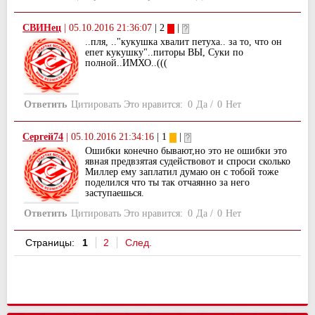
СВИНец
|
05.10.2016 21:36:07
| 2
|
..пля, .."кукушка хвалит петуха.. за то, что он
епет кукушку"..питоры ВЫ, Суки по
полной..ИМХО..(((
Ответить
Цитировать
Это нравится:
0
Да
/
0
Нет
Сергей74
|
05.10.2016 21:34:16
| 1
|
Ошибки конечно бывают,но это не ошибки это
явная предвзятая судействовот и спроси сколько
Миллер ему заплатил думаю он с тобой тоже
поделился что ты так отчаянно за него
заступаешься.
Ответить
Цитировать
Это нравится:
0
Да
/
0
Нет
Страницы:
1
2
След.