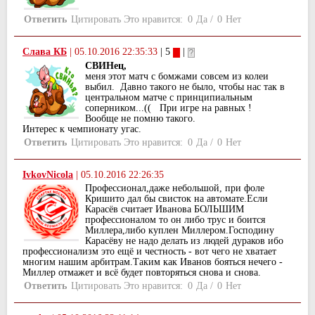
Ответить
Цитировать
Это нравится:
0
Да
/
0
Нет
Слава КБ
|
05.10.2016 22:35:33
| 5
|
СВИНец,
меня этот матч с бомжами совсем из колеи
выбил. Давно такого не было, чтобы нас так в
центральном матче с принципиальным
соперником...(( При игре на равных !
Вообще не помню такого.
Интерес к чемпионату угас.
Ответить
Цитировать
Это нравится:
0
Да
/
0
Нет
IvkovNicola
|
05.10.2016 22:26:35
Профессионал,даже небольшой, при фоле
Кришито дал бы свисток на автомате.Если
Карасёв считает Иванова БОЛЬШИМ
профессионалом то он либо трус и боится
Миллера,либо куплен Миллером.Господину
Карасёву не надо делать из людей дураков ибо
профессионализм это ещё и честность - вот чего не хватает
многим нашим арбитрам.Таким как Иванов бояться нечего -
Миллер отмажет и всё будет повторяться снова и снова.
Ответить
Цитировать
Это нравится:
0
Да
/
0
Нет