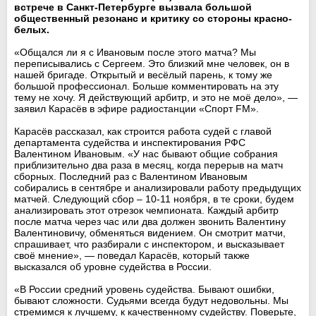
встрече в Санкт-Петербурге вызвала большой
общественный резонанс и критику со стороны красно-
белых.
«Общался ли я с Ивановым после этого матча? Мы
переписывались с Сергеем. Это близкий мне человек, он в
нашей бригаде. Открытый и весёлый парень, к тому же
большой профессионал. Больше комментировать на эту
тему не хочу. Я действующий арбитр, и это не моё дело», —
заявил Карасёв в эфире радиостанции «Спорт FM».
Карасёв рассказал, как строится работа судей с главой
департамента судейства и инспектирования РФС
Валентином Ивановым. «У нас бывают общие собрания
приблизительно два раза в месяц, когда перерыв на матч
сборных. Последний раз с Валентином Ивановым
собирались в сентябре и анализировали работу предыдущих
матчей. Следующий сбор – 10-11 ноября, в те сроки, будем
анализировать этот отрезок чемпионата. Каждый арбитр
после матча через час или два должен звонить Валентину
Валентиновичу, обменяться видением. Он смотрит матчи,
спрашивает, что разбирали с инспектором, и высказывает
своё мнение», — поведал Карасёв, который также
высказался об уровне судейства в России.
«В России средний уровень судейства. Бывают ошибки,
бывают сложности. Судьями всегда будут недовольны. Мы
стремимся к лучшему, к качественному судейству. Поверьте,