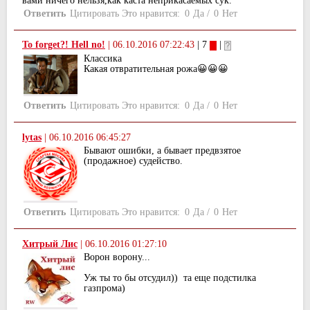
вами ничего нельзя,как каста неприкасаемых сук.
Ответить
Цитировать
Это нравится:
0
Да
/
0
Нет
To forget?! Hell no!
|
06.10.2016 07:22:43
| 7
|
Классика
Какая отвратительная рожа😀😀😀
Ответить
Цитировать
Это нравится:
0
Да
/
0
Нет
lytas
|
06.10.2016 06:45:27
Бывают ошибки, а бывает предвзятое
(продажное) судейство.
Ответить
Цитировать
Это нравится:
0
Да
/
0
Нет
Хитрый Лис
|
06.10.2016 01:27:10
Ворон ворону...
Уж ты то бы отсудил)) та еще подстилка
газпрома)