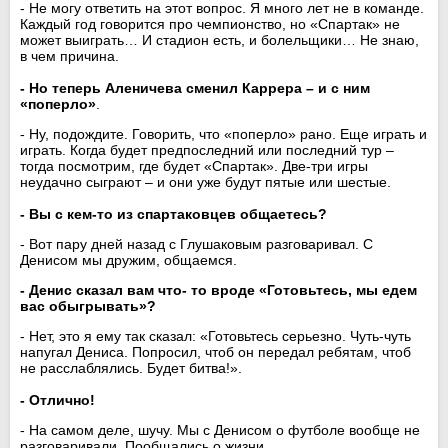
- Не могу ответить на этот вопрос. Я много лет не в команде.
Каждый год говорится про чемпионство, но «Спартак» не
может выиграть… И стадион есть, и болельщики… Не знаю,
в чем причина.
- Но теперь Аленичева сменил Каррера – и с ним
«поперло»
.
- Ну, подождите. Говорить, что «поперло» рано. Еще играть и
играть. Когда будет предпоследний или последний тур –
тогда посмотрим, где будет «Спартак». Две-три игры
неудачно сыграют – и они уже будут пятые или шестые.
- Вы с кем-то из спартаковцев общаетесь?
- Вот пару дней назад с Глушаковым разговаривал. С
Денисом мы дружим, общаемся.
- Денис сказал вам что- то вроде «Готовьтесь, мы едем
вас обыгрывать»?
- Нет, это я ему так сказал: «Готовьтесь серьезно. Чуть-чуть
напугал Дениса. Попросил, чтоб он передал ребятам, чтоб
не расслаблялись. Будет битва!».
- Отлично!
- На самом деле, шучу. Мы с Денисом о футболе вообще не
разговаривали. Пообщались о жизни.