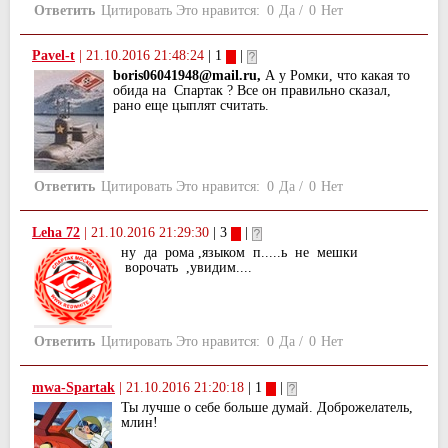
Ответить
Цитировать
Это нравится:
0
Да
/
0
Нет
Pavel-t
|
21.10.2016 21:48:24
| 1
|
boris06041948@mail.ru,
А у Ромки, что какая то
обида на Спартак ? Все он правильно сказал,
рано еще цыплят считать.
Ответить
Цитировать
Это нравится:
0
Да
/
0
Нет
Leha 72
|
21.10.2016 21:29:30
| 3
|
ну да рома ,языком п.....ь не мешки
ворочать ,увидим....
Ответить
Цитировать
Это нравится:
0
Да
/
0
Нет
mwa-Spartak
|
21.10.2016 21:20:18
| 1
|
Ты лучше о себе больше думай. Доброжелатель,
млин!