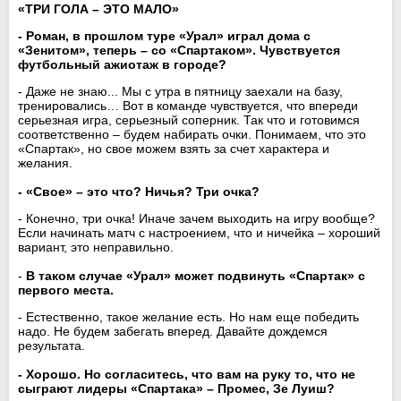
«ТРИ ГОЛА – ЭТО МАЛО»
- Роман, в прошлом туре «Урал» играл дома с
«Зенитом», теперь – со «Спартаком». Чувствуется
футбольный ажиотаж в городе?
- Даже не знаю... Мы с утра в пятницу заехали на базу,
тренировались… Вот в команде чувствуется, что впереди
серьезная игра, серьезный соперник. Так что и готовимся
соответственно – будем набирать очки. Понимаем, что это
«Спартак», но свое можем взять за счет характера и
желания.
- «Свое» – это что? Ничья? Три очка?
- Конечно, три очка! Иначе зачем выходить на игру вообще?
Если начинать матч с настроением, что и ничейка – хороший
вариант, это неправильно.
-
В таком случае «Урал» может подвинуть «Спартак» с
первого места.
- Естественно, такое желание есть. Но нам еще победить
надо. Не будем забегать вперед. Давайте дождемся
результата.
- Хорошо. Но согласитесь, что вам на руку то, что не
сыграют лидеры «Спартака» – Промес, Зе Луиш?