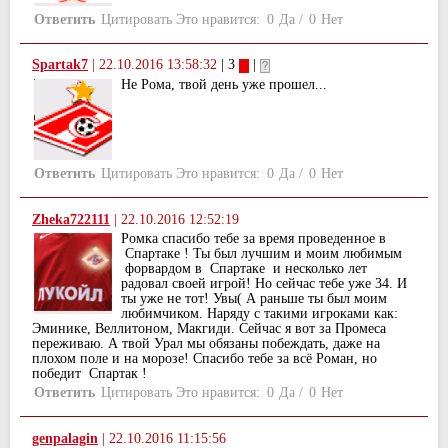
Ответить
Цитировать
Это нравится:
0
Да
/
0
Нет
Spartak7
|
22.10.2016 13:58:32
| 3
|
Не Рома, твой день уже прошел...
Ответить
Цитировать
Это нравится:
0
Да
/
0
Нет
Zheka722111
|
22.10.2016 12:52:19
Ромка спасибо тебе за время проведенное в
Спартаке ! Ты был лучшим и моим любимым
форвардом в Спартаке и несколько лет
радовал своей игрой! Но сейчас тебе уже 34. И
ты уже не тот! Увы( А раньше ты был моим
любимчиком. Наряду с такими игроками как:
Эминике, Веллитоном, Макгиди. Сейчас я вот за Промеса
переживаю. А твой Урал мы обязаны побеждать, даже на
плохом поле и на морозе! Спасибо тебе за всё Роман, но
победит Спартак !
Ответить
Цитировать
Это нравится:
0
Да
/
0
Нет
genpalagin
|
22.10.2016 11:15:56