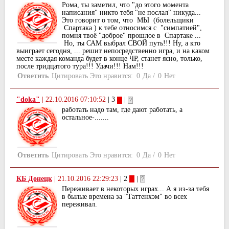
Рома, ты заметил, что "до этого момента
написания" никто тебя "не послал" никуда...
Это говорит о том, что МЫ (болельщики
Спартака ) к тебе относимся с "симпатией",
помня твоё "доброе" прошлое в Спартаке ...
Но, ты САМ выбрал СВОЙ путь!!! Ну, а кто
выиграет сегодня, ... решит непосредственно игра, и на каком
месте каждая команда будет в конце ЧР, станет ясно, только,
после тридцатого тура!!! Удачи!!! Нам!!!
Ответить
Цитировать
Это нравится:
0
Да
/
0
Нет
"doka"
|
22.10.2016 07:10:52
| 3
|
работать надо там, где дают работать, а
остальное-.......
Ответить
Цитировать
Это нравится:
0
Да
/
0
Нет
КБ Донецк
|
21.10.2016 22:29:23
| 2
|
Переживает в некоторых играх... А я из-за тебя
в былые времена за "Таттенхэм" во всех
переживал.