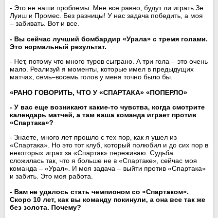
- Это не наши проблемы. Мне все равно, будут ли играть Зе
Луиш и Промес. Без разницы! У нас задача победить, а моя
– забивать. Вот и все.
- Вы сейчас лучший бомбардир «Урала» с тремя голами.
Это нормальный результат.
- Нет, потому что много туров сыграно. А три гола – это очень
мало. Реализуй я моменты, которые имел в предыдущих
матчах, семь–восемь голов у меня точно было бы.
«РАНО ГОВОРИТЬ, ЧТО У «СПАРТАКА» «ПОПЕРЛО»
- У вас еще возникают какие-то чувства, когда смотрите
календарь матчей, а там ваша команда играет против
«Спартака»?
- Знаете, много лет прошло с тех пор, как я ушел из
«Спартака». Но это тот клуб, который полюбил и до сих пор в
некоторых играх за «Спартак» переживаю. Судьба
сложилась так, что я больше не в «Спартаке», сейчас моя
команда – «Урал». И моя задача – выйти против «Спартака»
и забить. Это моя работа.
- Вам не удалось стать чемпионом со «Спартаком».
Скоро 10 лет, как вы команду покинули, а она все так же
без золота. Почему?