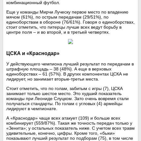
комбинационный футбол.
Еще у команды Мирчи Луческу первое место по владению
мячом (61%), по острым передачам (29/51%), по
единоборствам в обороне (76/61%). Говоря о единоборствах,
стоит отметить, что питерцы лучше всех ведут борьбу в
центре поля – и во второй, и в третьей четвертях.
ЦСКА и «Краснодар»
У действующего чемпиона лучший результат по передачам в
штрафную площадь – 38 (48%). А еще в верховых
единоборствах – 61 (57%). В других компонентах ЦСКА не
лидирует, но занимает вторые-третьи места.
Стоит отметить, что по голам, забитым с игры (7), ЦСКА
занимает только шестое место. Это худший показатель
команды при Леониде Слуцком. Зато очень вовремя стали
получаться стандарты. По голам с угловых (4) армейцы
лидируют в чемпионате.
А «Краснодар» чаще всех атакует (109) и больше всех
комбинирует (559/87%). Такая же точность передач только у
«Зенита»; у остальных показатель ниже. С учетом всех травм
удивительные, конечно, цифры. Кроме того, «быки»
показывают лучший результат по подборам (75), в том числе