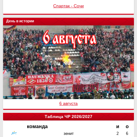
Спартак - Сочи
День в истории
6 августа
Таблица ЧР 2026/2027
команда
и
о
зенит
2
6