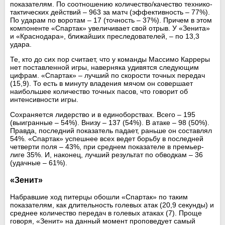
показателям. По соотношению количество/качество технико-
тактических действий – 963 за матч (эффективность – 77%).
По ударам по воротам – 17 (точность – 37%). Причем в этом
компоненте «Спартак» увеличивает свой отрыв. У «Зенита»
и «Краснодара», ближайших преследователей, – по 13,3
удара.
Те, кто до сих пор считает, что у команды Массимо Карреры
нет поставленной игры, наверняка удивятся следующим
цифрам. «Спартак» – лучший по скорости точных передач
(15,9). То есть в минуту владения мячом он совершает
наибольшее количество точных пасов, что говорит об
интенсивности игры.
Сохраняется лидерство и в единоборствах. Всего – 195
(выигранные – 54%). Внизу – 137 (54%). В атаке – 98 (50%).
Правда, последний показатель падает, раньше он составлял
54%. «Спартак» успешнее всех ведет борьбу в последней
четверти поля – 43%, при среднем показателе в премьер-
лиге 35%. И, наконец, лучший результат по обводкам – 36
(удачные – 61%).
«Зенит»
Набравшие ход питерцы обошли «Спартак» по таким
показателям, как длительность голевых атак (20,9 секунды) и
среднее количество передач в голевых атаках (7). Проще
говоря, «Зенит» на данный момент проповедует самый