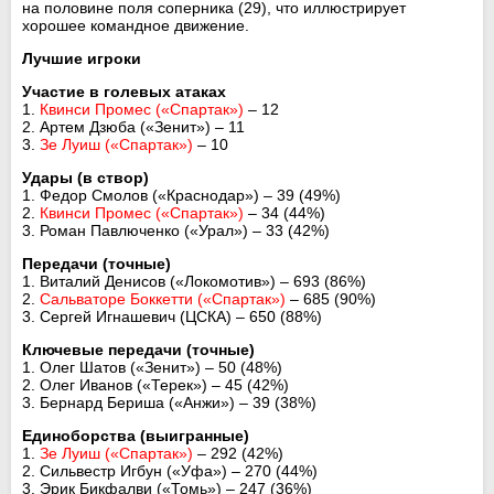
на половине поля соперника (29), что иллюстрирует
хорошее командное движение.
Лучшие игроки
Участие в голевых атаках
1.
Квинси Промес («Спартак»)
– 12
2. Артем Дзюба («Зенит») – 11
3.
Зе Луиш («Спартак»)
– 10
Удары (в створ)
1. Федор Смолов («Краснодар») – 39 (49%)
2.
Квинси Промес («Спартак»)
– 34 (44%)
3. Роман Павлюченко («Урал») – 33 (42%)
Передачи (точные)
1. Виталий Денисов («Локомотив») – 693 (86%)
2.
Сальваторе Боккетти («Спартак»)
– 685 (90%)
3. Сергей Игнашевич (ЦСКА) – 650 (88%)
Ключевые передачи (точные)
1. Олег Шатов («Зенит») – 50 (48%)
2. Олег Иванов («Терек») – 45 (42%)
3. Бернард Бериша («Анжи») – 39 (38%)
Единоборства (выигранные)
1.
Зе Луиш («Спартак»)
– 292 (42%)
2. Сильвестр Игбун («Уфа») – 270 (44%)
3. Эрик Бикфалви («Томь») – 247 (36%)