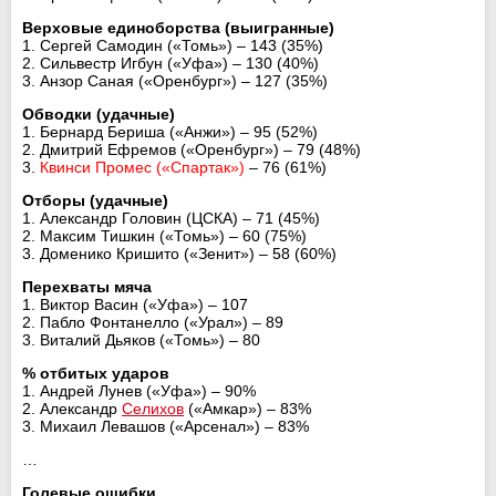
Верховые единоборства (выигранные)
1. Сергей Самодин («Томь») – 143 (35%)
2. Сильвестр Игбун («Уфа») – 130 (40%)
3. Анзор Саная («Оренбург») – 127 (35%)
Обводки (удачные)
1. Бернард Бериша («Анжи») – 95 (52%)
2. Дмитрий Ефремов («Оренбург») – 79 (48%)
3.
Квинси Промес («Спартак»)
– 76 (61%)
Отборы (удачные)
1. Александр Головин (ЦСКА) – 71 (45%)
2. Максим Тишкин («Томь») – 60 (75%)
3. Доменико Кришито («Зенит») – 58 (60%)
Перехваты мяча
1. Виктор Васин («Уфа») – 107
2. Пабло Фонтанелло («Урал») – 89
3. Виталий Дьяков («Томь») – 80
% отбитых ударов
1. Андрей Лунев («Уфа») – 90%
2. Александр
Селихов
(«Амкар») – 83%
3. Михаил Левашов («Арсенал») – 83%
…
Голевые ошибки