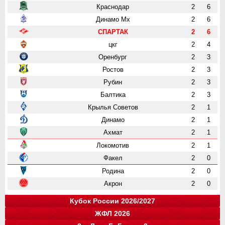
Краснодар
2
6
Динамо Мх
2
6
СПАРТАК
2
6
цкг
2
4
Оренбург
2
3
Ростов
2
3
Рубин
2
3
Балтика
2
3
Крылья Советов
2
1
Динамо
2
1
Ахмат
2
1
Локомотив
2
1
Факел
2
0
Родина
2
0
Акрон
2
0
Кубок России 2026/2027
ЖФЛ 2026
Группа "A"
Группа "B"
Группа "C"
Группа "D"
и
и
и
и
о
о
о
о