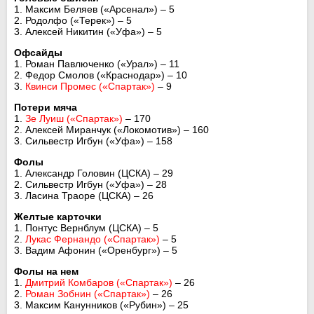
1. Максим Беляев («Арсенал») – 5
2. Родолфо («Терек») – 5
3. Алексей Никитин («Уфа») – 5
Офсайды
1. Роман Павлюченко («Урал») – 11
2. Федор Смолов («Краснодар») – 10
3.
Квинси Промес («Спартак»)
– 9
Потери мяча
1.
Зе Луиш («Спартак»)
– 170
2. Алексей Миранчук («Локомотив») – 160
3. Сильвестр Игбун («Уфа») – 158
Фолы
1. Александр Головин (ЦСКА) – 29
2. Сильвестр Игбун («Уфа») – 28
3. Ласина Траоре (ЦСКА) – 26
Желтые карточки
1. Понтус Вернблум (ЦСКА) – 5
2.
Лукас Фернандо («Спартак»)
– 5
3. Вадим Афонин («Оренбург») – 5
Фолы на нем
1.
Дмитрий Комбаров («Спартак»)
– 26
2.
Роман Зобнин («Спартак»)
– 26
3. Максим Канунников («Рубин») – 25