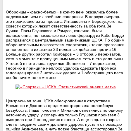
Оборонцы «красно-белых» в кои-то веки оказались более
надежными, чем их злейшие соперники. В первую очередь
это произошло из-за провала Игнашевича и Березуцкого, на
совести которых лежит ответственность за оба гола Зе
Луиша. Пасы Глушакова и Ромуло, конечно, были
великолепны, но насколько же легко форвард из Кабо-Верде
расправился с центральными защитниками ЦСКА. По общим
оборонительным показателям спартаковцы также превзошли
оппонентов, в их активе 23 полезных действия против 16.
Больше других работал Комбаров – 3 отбора,5 перехватов,
хотя в моменте с пропущенным мячом есть и его доля вины.
У гостей в поте лица трудился Щенников – 7 перехватов,
Георгию в принципе неплохо удалось сдержать Промеса,
голландец кроме 2 неточных ударов и 1 обостряющего паса
особо ничем не отметился.
Центральная зона ЦСКА обескровленная отсутствием
Еременко и Дзагоева продемонстрировала полнейшую
беззубость. Лишь Головин и Миланов отметились по одному
неточному удару, у соперника только Глушаков произвел 3
выстрела при 2 попаданиях в створ. А еще ведь он открыл
счет в поединке своим дальним ударом, пусть и с помощью
ошибки Акинфеева, а чуть позже блестяще ассистировал Зе