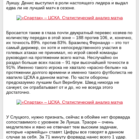
Луишу. Денис выступил в роли настоящего лидера и выдал
едва ли не лучший матч в сезоне.
Бросается также в глаза почти двукратный перевес хозяев по
количеству передач в этой зоне – 188 против 106, и, конечно,
их точность 89%. против 83%. Бразилец Фернандо – это тот
самый дирижер, он хотя и непосредственного участия в
голевых атаках не принимал, но игрой своей команды
руководил на протяжении всего матча. Неслучайно он
раздал больше всех пасов – 91 при высочайшей точности в
91%. Именно такого игрока не хватало «красно-белым» на
протяжении долгого времени и именно такого футболиста не
хватило ЦСКА в данном матче. По части обороны
предсказуемо лучшим был Вернблум. Швед никогда не
сачкует, он отрабатывает от и до, но не всегда этого
достаточно.
У Слуцкого, нужно признать, сейчас в обойме нет форварда
сопоставимого с уровнем Зе Луиша. Траоре – очень
медлителен и явно не отвечает тем высоким задачам,
которые «армейцы» ставят. Цифры все говорят в данном
случае за себя. За 71 минуту форвард нанес всего 1 удар.