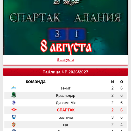
8 августа
Таблица ЧР 2026/2027
команда
и
о
зенит
2
6
Краснодар
2
6
Динамо Мх
2
6
СПАРТАК
2
6
Балтика
3
6
цкг
2
4