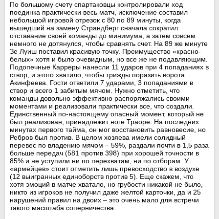
По большому счету спартаковцы контролировали ход
поединка практически весь матч, исключение составил
небольшой игровой отрезок с 80 по 89 минуты, когда
вышедший на замену Страндберг сначала сократил
отставание своей команды до минимума, а затем совсем
немного не дотянулся, чтобы сравнять счет. На 89 же минуте
Зе Луиш поставил красивую точку. Преимущество «красно-
белых» хотя и было очевидным, но все же не подавляющим.
Подопечные Карреры нанесли 11 ударов при 4 попаданиях в
створ, и этого хватило, чтобы трижды поразить ворота
Акинфеева. Гости ответили 7 ударами, 3 попаданиями в
створ и всего 1 забитым мячом. Нужно отметить, что
команды довольно эффективно распоряжались своими
моментами и реализовали практически все, что создали.
Единственный по-настоящему опасный момент, который не
был реализован, принадлежит ноге Траоре. На последних
минутах первого тайма, он мог восстановить равновесие, но
Ребров был против. В целом хозяева имели солидный
перевес по владению мячом – 59%, раздали почти в 1,5 раза
больше передач (581 против 398) при хорошей точности в
85% и не уступили ни по перехватам, ни по отборам. У
«армейцев» стоит отметить лишь превосходство в воздухе
(12 выигранных единоборств против 5). Еще скажем, что
хотя эмоций в матче хватало, но грубости никакой не было,
никто из игроков не получил даже желтой карточки, да и 25
нарушений правил на двоих – это очень мало для встречи
такого масштаба соперничества.