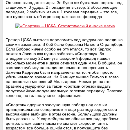
Он явно выпадал из игры. Зе Луиш же буквально порхал над
стадионом. 3 удара, 2 попадания в створ, 2 обостряющие
передачи, 2 забитых мяча и 1 голевая передача – это все,
что нужно знать об игре спартаковского форварда.
Тренер ЦСКА пытался переломить ход неудачного поединка
своими заменами. В бой были брошены Натхо и Страндберг.
Если Бибрас ничем особо не отметился, то вот Карлос
показал Ласина как нужно забивать «Спартаку». За
отведенные ему 22 минуты шведский форвард нашел
несколько моментов и даже отквитал один мяч. В общем, он
заставил публику на стадионе немного понервничать.
Замены Карреры были направлены на то, чтобы просто
убить немного времени. На 6 минут вышел Ромуло и всего
на несколько мгновений Мельгарехо. Несмотря на это
бразилец умудрился за такой короткий отрезок выдать
полуслучайную-полугениальную голевую передачу. Повезло,
конечно, но гол получился эффектным.
«Спартак» одержал заслуженную победу над самым
принципиальным соперником и еще раз подтвердил свои
высочайшие амбиции в этом сезоне. Болельщики должны
быть довольны. У «армейцев» же обнажился ряд проблем:
центральным защитникам не хватает скорости, они с
возрастом все больше ошибаются, в полузащите без