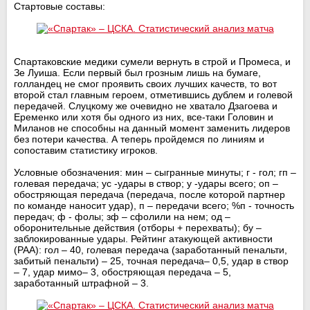
Стартовые составы:
Спартаковские медики сумели вернуть в строй и Промеса, и
Зе Луиша. Если первый был грозным лишь на бумаге,
голландец не смог проявить своих лучших качеств, то вот
второй стал главным героем, отметившись дублем и голевой
передачей. Слуцкому же очевидно не хватало Дзагоева и
Еременко или хотя бы одного из них, все-таки Головин и
Миланов не способны на данный момент заменить лидеров
без потери качества. А теперь пройдемся по линиям и
сопоставим статистику игроков.
Условные обозначения: мин – сыгранные минуты; г - гол; гп –
голевая передача; ус -удары в створ; у -удары всего; оп –
обостряющая передача (передача, после которой партнер
по команде наносит удар), п – передачи всего; %п - точность
передач; ф - фолы; зф – сфолили на нем; од –
оборонительные действия (отборы + перехваты); бу –
заблокированные удары. Рейтинг атакующей активности
(РАА): гол – 40, голевая передача (заработанный пенальти,
забитый пенальти) – 25, точная передача– 0,5, удар в створ
– 7, удар мимо– 3, обостряющая передача – 5,
заработанный штрафной – 3.