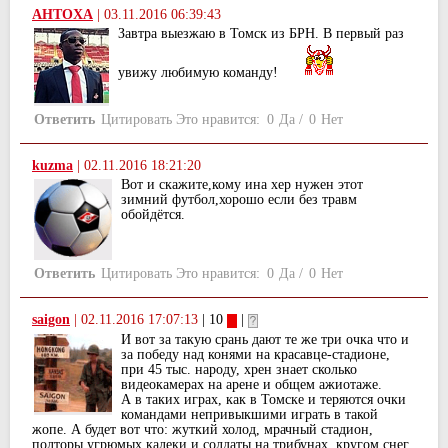
AHTOXA
|
03.11.2016 06:39:43
Завтра выезжаю в Томск из БРН. В первый раз
увижу любимую команду!
Ответить
Цитировать
Это нравится:
0
Да
/
0
Нет
kuzma
|
02.11.2016 18:21:20
Вот и скажите,кому ина хер нужен этот
зимний футбол,хорошо если без травм
обойдётся.
Ответить
Цитировать
Это нравится:
0
Да
/
0
Нет
saigon
|
02.11.2016 17:07:13
| 10
|
И вот за такую срань дают те же три очка что и
за победу над конями на красавце-стадионе,
при 45 тыс. народу, хрен знает сколько
видеокамерах на арене и общем ажиотаже.
А в таких играх, как в Томске и теряются очки
командами непривыкшими играть в такой
жопе. А будет вот что: жуткий холод, мрачный стадион,
полторы угрюмых калеки и солдаты на трибунах, кругом снег.