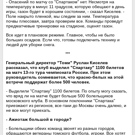
- Опасений по матчу со "Спартаком" нет. Несмотря на
температуру в минус 11 градусов, которую обещают в день
игры, газон будет в хорошем состоянии, - сказал Киселев. -
Поле накрыто пленкой, мы следим за ним. Температура
почвы плюсовая, завтра проверим все. Команды проведут
предматчевые тренировки на стадионе, оценят газон.
Все идет в плановом режиме. Главное, чтобы не было
больших осадков. Если что, готовы подключить технику и
людей для уборки снега.
***
Генеральный директор "Томи" Руслан Киселев
рассказал, что клуб выделил "Спартаку" 1100 билетов
на матч 13-го тура чемпионата России. При этом
руководитель сомневается, что красно-белых на этой
встрече поддержат более 500 человек.
- Выделили "Спартаку" 1100 билетов. По опыту могу сказать,
что вряд ли на матче будет больше 500 болельщиков
московского клуба. В основном поклонники "Спартака"
приезжают из регионов, все-таки до Москвы очень далеко, и
не все могут приехать.
- Ажиотаж большой в городе?
- Болельщики обеих команд звонят из разных городов,
обращаются ветераны томского футбола, игроки. Все хотят