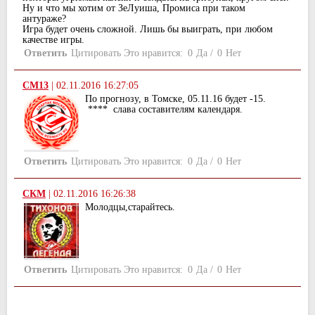
Ну и что мы хотим от ЗеЛуиша, Промиса при таком
антураже?
Игра будет очень сложной. Лишь бы выиграть, при любом
качестве игры.
Ответить
Цитировать
Это нравится:
0
Да
/
0
Нет
СМ13
|
02.11.2016 16:27:05
По прогнозу, в Томске, 05.11.16 будет -15.
**** слава составителям календаря.
Ответить
Цитировать
Это нравится:
0
Да
/
0
Нет
СКМ
|
02.11.2016 16:26:38
Молодцы,старайтесь.
Ответить
Цитировать
Это нравится:
0
Да
/
0
Нет