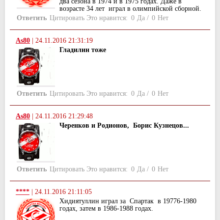
два сезона в 1974 и в 1975 годах. Даже в
возрасте 34 лет играл в олимпийской сборной.
Ответить
Цитировать
Это нравится:
0
Да
/
0
Нет
As80
|
24.11.2016 21:31:19
Гладилин тоже
Ответить
Цитировать
Это нравится:
0
Да
/
0
Нет
As80
|
24.11.2016 21:29:48
Черенков и Родионов, Борис Кузнецов...
Ответить
Цитировать
Это нравится:
0
Да
/
0
Нет
****
|
24.11.2016 21:11:05
Хидиятуллин играл за Спартак в 19776-1980
годах, затем в 1986-1988 годах.