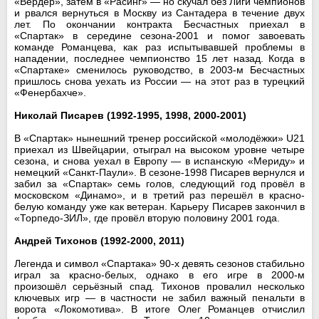
«Вердер», затем в «Расинг» — но скучал без Лиги чемпионов
и рвался вернуться в Москву из Сантадера в течение двух
лет. По окончании контракта Бесчастных приехал в
«Спартак» в середине сезона-2001 и помог завоевать
команде Романцева, как раз испытывавшей проблемы в
нападении, последнее чемпионство 15 лет назад. Когда в
«Спартаке» сменилось руководство, в 2003-м Бесчастных
пришлось снова уехать из России — на этот раз в турецкий
«Фенербахче».
Николай Писарев (1992-1995, 1998, 2000-2001)
В «Спартак» нынешний тренер российской «молодёжки» U21
приехал из Швейцарии, отыграл на высоком уровне четыре
сезона, и снова уехал в Европу — в испанскую «Мериду» и
немецкий «Санкт-Паули». В сезоне-1998 Писарев вернулся и
забил за «Спартак» семь голов, следующий год провёл в
московском «Динамо», и в третий раз перешёл в красно-
белую команду уже как ветеран. Карьеру Писарев закончил в
«Торпедо-ЗИЛ», где провёл вторую половину 2001 года.
Андрей Тихонов (1992-2000, 2011)
Легенда и символ «Спартака» 90-х девять сезонов стабильно
играл за красно-белых, однако в его игре в 2000-м
произошёл серьёзный спад. Тихонов провалил несколько
ключевых игр — в частности не забил важный пенальти в
ворота «Локомотива». В итоге Олег Романцев отчислил