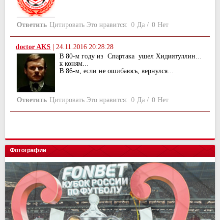
Ответить
Цитировать
Это нравится:
0
Да
/
0
Нет
doctor AKS
|
24.11.2016 20:28:28
В 80-м году из Спартака ушел Хидиятуллин...
к коням...
В 86-м, если не ошибаюсь, вернулся...
Ответить
Цитировать
Это нравится:
0
Да
/
0
Нет
Фотографии