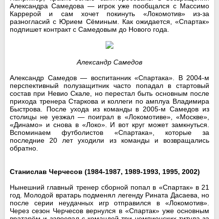
Александра Самедова — игрок уже пообщался с Массимо
Каррерой и сам хочет покинуть «Локомотив» из-за
разногласий с Юрием Сёминым. Как ожидается, «Спартак»
подпишет контракт с Самедовым до Нового года.
Александр Самедов
Александр Самедов — воспитанник «Спартака». В 2004-м
перспективный полузащитник часто попадал в стартовый
состав при Невио Скале, но перестал быть основным после
прихода тренера Старкова и коллеги по амплуа Владимира
Быстрова. После ухода из команды в 2005-м Самедов из
столицы не уезжал — поиграл в «Локомотиве», «Москве»,
«Динамо» и снова в «Локо». И вот круг может замкнуться.
Вспоминаем футболистов «Спартака», которые за
последние 20 лет уходили из команды и возвращались
обратно.
Станислав Черчесов (1984-1987, 1989-1993, 1995, 2002)
Нынешний главный тренер сборной попал в «Спартак» в 21
год. Молодой вратарь подменял легенду Рината Дасаева, но
после серии неудачных игр отправился в «Локомотив».
Через сезон Черчесов вернулся в «Спартак» уже основным
вратарём и завоевал с командой три чемпионских титула за