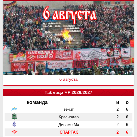
6 августа
Таблица ЧР 2026/2027
команда
и
о
зенит
2
6
Краснодар
2
6
Динамо Мх
2
6
СПАРТАК
2
6