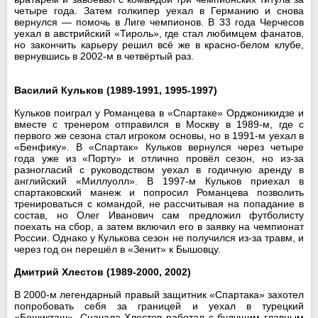
четыре года. Затем голкипер уехал в Германию и снова
вернулся — помочь в Лиге чемпионов. В 33 года Черчесов
уехал в австрийский «Тироль», где стал любимцем фанатов,
но закончить карьеру решил всё же в красно-белом клубе,
вернувшись в 2002-м в четвёртый раз.
Василий Кульков (1989-1991, 1995-1997)
Кульков поиграл у Романцева в «Спартаке» Орджоникидзе и
вместе с тренером отправился в Москву в 1989-м, где с
первого же сезона стал игроком основы, но в 1991-м уехал в
«Бенфику». В «Спартак» Кульков вернулся через четыре
года уже из «Порту» и отлично провёл сезон, но из-за
разногласий с руководством уехал в годичную аренду в
английский «Миллуолл». В 1997-м Кульков приехал в
спартаковский манеж и попросил Романцева позволить
тренироваться с командой, не рассчитывая на попадание в
состав, но Олег Иванович сам предложил футболисту
поехать на сбор, а затем включил его в заявку на чемпионат
России. Однако у Кулькова сезон не получился из-за травм, и
через год он перешёл в «Зенит» к Бышовцу.
Дмитрий Хлестов (1989-2000, 2002)
В 2000-м легендарный правый защитник «Спартака» захотел
попробовать себя за границей и уехал в турецкий
«Бешикташ». Сначала Хлестов работал с будущим главным