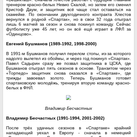
тренером красно-белых Невио Скалой, но затем его сменил
Кристоф Даум, и защитник всё чаще стал оставаться на
скамейке. По окончании двухгодичного контракта Хлестов
вернулся в родной «Спартак», но в свои 32 года отыграл
лишь 6 матчей за сезон и снова покинул команду. Сейчас
футболисту уже 45 лет, но он всё ещё играет в ЛФЛ за
«Одинцово».
Евгений Бушманов (1989-1992, 1998-2000)
В 1991-м Бушманов получил перелом стопы, из-за которого
надолго вылетел из обоймы, и через год покинул «Спартак».
Павел Садырин сразу же позвал защитника в ЦСКА, где
Бушманов отыграл пять сезонов в основе. Транзитом через
«Торпедо» защитник снова оказался в «Спартаке», где
трижды завоевал золото. Теперь Бушманов готовит
спартаковскую молодёжь, тренируя вторую команду красно-
белых в ФНЛ.
Владимир Бесчастных
Владимир Бесчастных (1991-1994, 2001-2002)
После трёх удачных сезонов в «Спартаке» крайний
нападающий уехал в Европу - сначала в немецкий