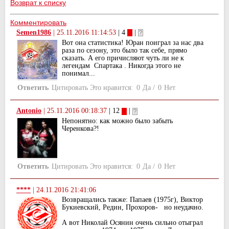
Возврат к списку
Комментировать
Semen1986
|
25.11.2016 11:14:53
| 4
|
Вот она статистика! Юран поиграл за нас два
раза по сезону, это было так себе, прямо
сказать. А его причисляют чуть ли не к
легендам Спартака . Никогда этого не
понимал...
Ответить
Цитировать
Это нравится:
0
Да
/
0
Нет
Antonio
|
25.11.2016 00:18:37
| 12
|
Непонятно: как можно было забыть
Черенкова?!
Ответить
Цитировать
Это нравится:
0
Да
/
0
Нет
****
|
24.11.2016 21:41:06
Возвращались также: Папаев (1975г), Виктор
Букиевский, Редин, Прохоров- но неудачно.
А вот Николай Осянин очень сильно отыграл