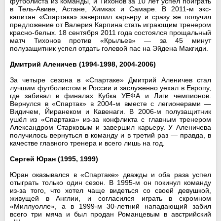
футболиста из команды, и Тихонов за 10 лет успел поиграть
в Тель-Авиве, Астане, Химках и Самаре. В 2011-м экс-
капитан «Спартака» завершил карьеру и сразу же получил
предложение от Валерия Карпина стать играющим тренером
красно-белых. 18 сентября 2011 года состоялся прощальный
матч Тихонов против «Крыльев» — за 45 минут
полузащитник успел отдать голевой пас на Эйдена Макгиди.
Дмитрий Аленичев (1994-1998, 2004-2006)
За четыре сезона в «Спартаке» Дмитрий Аленичев стал
лучшим футболистом в России и заслуженно уехал в Европу,
где забивал в финалах Кубка УЕФА и Лиги чемпионов.
Вернулся в «Спартак» в 2004-м вместе с легионерами —
Видичем, Йиранеком и Кавенаги. В 2006-м полузащитник
ушёл из «Спартака» из-за конфликта с главным тренером
Александром Старковым и завершил карьеру. У Аленичева
получилось вернуться в команду и в третий раз — правда, в
качестве главного тренера и всего лишь на год.
Сергей Юран (1995, 1999)
Юран оказывался в «Спартаке» дважды и оба раза успел
отыграть только один сезон. В 1995-м он покинул команду
из-за того, что хотел чаще видеться со своей девушкой,
живущей в Англии, и согласился играть в скромном
«Миллуолле», а в 1999-м 30-летний нападающий забил
всего три мяча и был продан Романцевым в австрийский