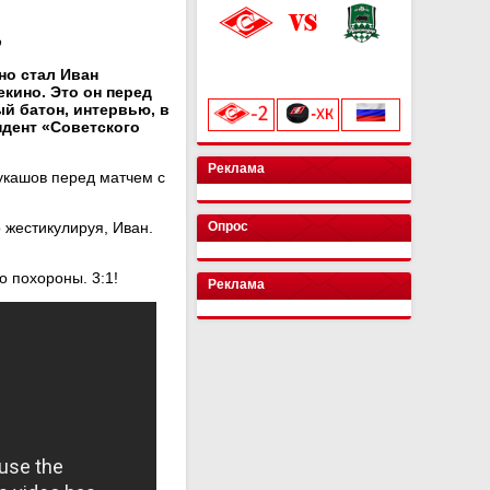
ю
«Лукойл Арена»
о стал Иван
начало матча в 20:00
кино. Это он перед
й батон, интервью, в
ндент «Советского
Реклама
укашов перед матчем с
о жестикулируя, Иван.
Опрос
о похороны. 3:1!
Реклама