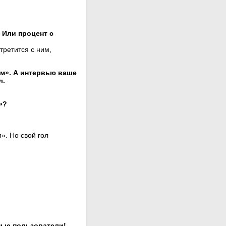
 Или процент с
третится с ним,
ом». А интервью ваше
л.
»?
». Но свой гол
ные пользователи!