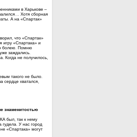
венниками в Харькове –
азвалился… Хотя сборная
наты. А на «Спартак»
оворил, что «Спартак»
я игру «Спартака» и
но болею. Помню
уже заждались.
. Когда не получилось,
евым такого не было.
за сердце хватался,
не знаменитостью
КА был, так к нему
а гудела. У нас город
ионе «Спартака» могут