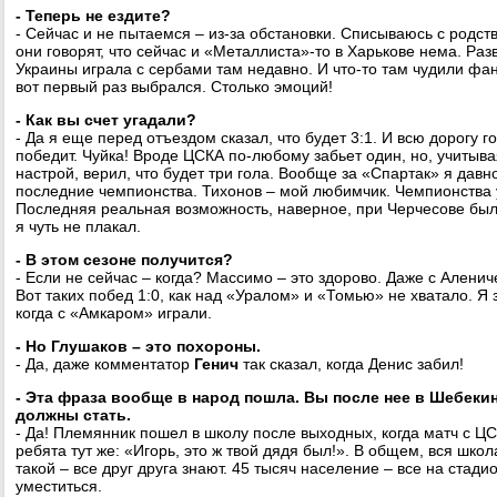
- Теперь не ездите?
- Сейчас и не пытаемся – из-за обстановки. Списываюсь с родст
они говорят, что сейчас и «Металлиста»-то в Харькове нема. Р
Украины играла с сербами там недавно. И что-то там чудили фа
вот первый раз выбрался. Столько эмоций!
- Как вы счет угадали?
- Да я еще перед отъездом сказал, что будет 3:1. И всю дорогу г
победит. Чуйка! Вроде ЦСКА по-любому забьет один, но, учитыва
настрой, верил, что будет три гола. Вообще за «Спартак» я дав
последние чемпионства. Тихонов – мой любимчик. Чемпионства 
Последняя реальная возможность, наверное, при Черчесове была
я чуть не плакал.
- В этом сезоне получится?
- Если не сейчас – когда? Массимо – это здорово. Даже с Аленич
Вот таких побед 1:0, как над «Уралом» и «Томью» не хватало. Я 
когда с «Амкаром» играли.
- Но Глушаков – это похороны.
- Да, даже комментатор
Генич
так сказал, когда Денис забил!
- Эта фраза вообще в народ пошла. Вы после нее в Шебеки
должны стать.
- Да! Племянник пошел в школу после выходных, когда матч с ЦС
ребята тут же: «Игорь, это ж твой дядя был!». В общем, вся школ
такой – все друг друга знают. 45 тысяч население – все на стад
уместиться.