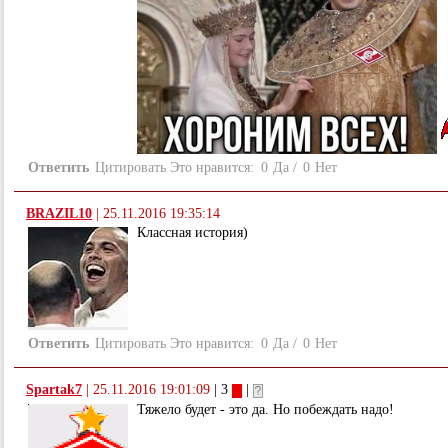
Ответить
Цитировать
Это нравится:
0
Да
/
0
Нет
BRAZIL10
|
25.11.2016 19:35:14
Классная история)
Ответить
Цитировать
Это нравится:
0
Да
/
0
Нет
Spartak7
|
25.11.2016 19:01:09
| 3
|
Тяжело будет - это да. Но побеждать надо!