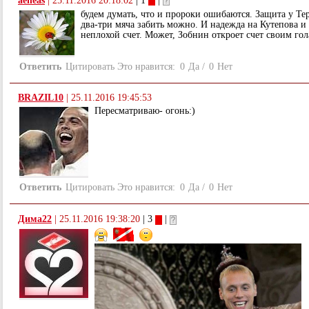
aeneas
|
25.11.2016 20:18:02
| 1
|
будем думать, что и пророки ошибаются. Защита у Тер
два-три мяча забить можно. И надежда на Кутепова и 
неплохой счет. Может, Зобнин откроет счет своим гол
Ответить
Цитировать
Это нравится:
0
Да
/
0
Нет
BRAZIL10
|
25.11.2016 19:45:53
Пересматриваю- огонь:)
Ответить
Цитировать
Это нравится:
0
Да
/
0
Нет
Дима22
|
25.11.2016 19:38:20
| 3
|