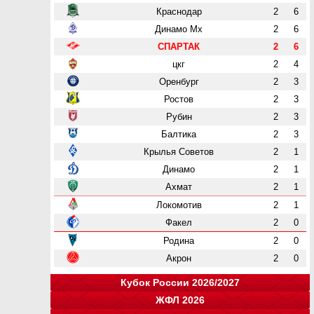
Краснодар
2
6
Динамо Мх
2
6
СПАРТАК
2
6
цкг
2
4
Оренбург
2
3
Ростов
2
3
Рубин
2
3
Балтика
2
3
Крылья Советов
2
1
Динамо
2
1
Ахмат
2
1
Локомотив
2
1
Факел
2
0
Родина
2
0
Акрон
2
0
Кубок России 2026/2027
ЖФЛ 2026
Группа "A"
Группа "B"
Группа "C"
Группа "D"
и
и
и
и
о
о
о
о