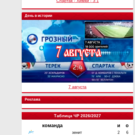
Спартак - Химки - 3:1
День в истории
7 августа
Реклама
Таблица ЧР 2026/2027
команда
и
о
зенит
2
6