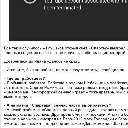
Все так и случилось – Глушаков открыл счет, «Спартак» выиграл 
теперь в соцсетях называют не иначе, как «болельщик, который 
Дозвониться до Ивана удалось не сразу.
- Извините, был на работе, не мог сразу ответить, - сообщил он.
- Где вы работаете?
- Я обычный работяга. Работаю в родном Шебекине на хлебозво
лет, я земляк Сергея Рыжикова – он тоже родом отсюда. Его бра
«Энергомаш» белгородский сейчас играет – тоже вратарь. Мы с 
вместе ходили.
- А на матчи «Спартака» сейчас часто выбираетесь?
- На свой любимый «Спартак» первый раз ездил – как раз на мат
можно сказать, сбылась. Друг предложил – и поехали. А так на 
только в Харьков – смотрел на Евро-2012 матч Голландии с Гер
«Металлист» ездил – когда они киевское «Динамо» или «Шахтер