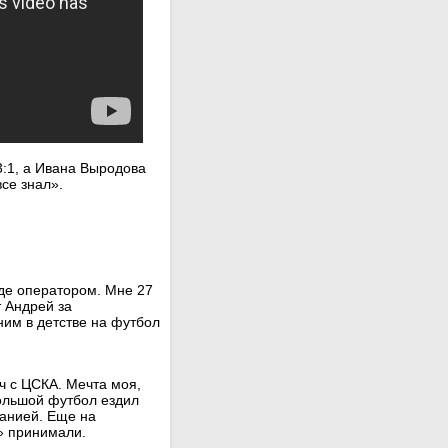
3:1, а Ивана Выродова
все знал».
де оператором. Мне 27
т Андрей за
ним в детстве на футбол
ч с ЦСКА. Мечта моя,
большой футбол ездил
манией. Еще на
» принимали.