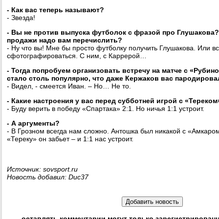
- Как вас теперь называют?
- Звезда!
- Вы не против выпуска футболок с фразой про Глушакова?
продажи надо вам перечислить?
- Ну что вы! Мне бы просто футболку получить Глушакова. Или вс
сфотографироваться. С ним, с Каррерой…
- Тогда попробуем организовать встречу на матче с «Рубин
стало столь популярно, что даже Кержаков вас пародирова
- Видел, - смеется Иван. – Но… Не то.
- Какие настроения у вас перед субботней игрой с «Тереком
- Буду верить в победу «Спартака» 2:1. Но ничья 1:1 устроит.
- А аргументы?
- В Грозном всегда нам сложно. Антошка был никакой с «Амкаром
«Тереку» он забьет – и 1:1 нас устроит.
Источник: sovsport.ru
Новость добавил: Duc37
оставлять комментарии могут только зарегистрирован