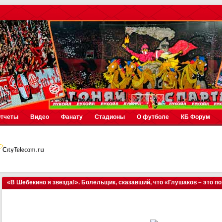
тчеты
Видео
Фанату
Стадионы
О футболе
КБ Форум
«В Шебекино я звезда!». Болельщик, сказавший, что «Глушаков – это п