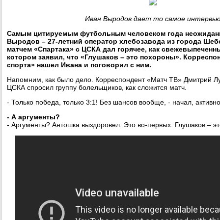
Иван Выродов дает то самое интервь
Самым цитируемым футбольным человеком года неожиданн
Выродов – 27-летний оператор хлебозавода из города Шебе
матчем «Спартака» с ЦСКА дал горячее, как свежевыпеченны
котором заявил, что «Глушаков – это похороны». Корреспо
спорта» нашел Ивана и поговорил с ним.
Напомним, как было дело. Корреспондент «Матч ТВ» Дмитрий Л
ЦСКА спросил группу болельщиков, как сложится матч.
- Только победа, только 3:1! Без шансов вообще, - начал, активн
- А аргументы?
- Аргументы? Антошка выздоровел. Это во-первых. Глушаков – эт