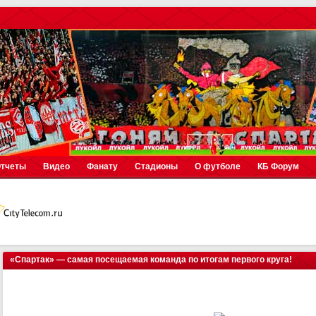
тчеты
Видео
Фанату
Стадионы
О футболе
КБ Форум
«Спартак» — самая посещаемая команда по итогам первого круга!