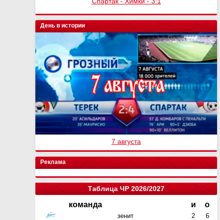
Спартак - Химки - 3:1
День в истории
7 августа
Реклама
Таблица ЧР 2026/2027
команда
и
о
зенит
2
6