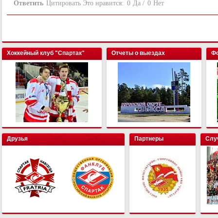
Ответить
Цитировать
Это нравится:
0
Да
/
0
Нет
Хоккейный клуб "Спартак"
Отчеты о выездах
Фо
Друзья
Партнеры
Слу