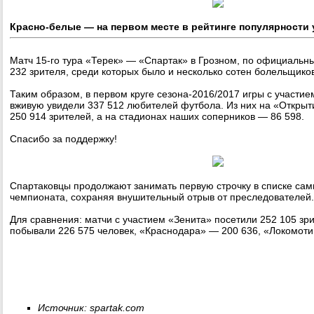
Красно-белые — на первом месте в рейтинге популярности 
Матч 15-го тура «Терек» — «Спартак» в Грозном, по официальн
232 зрителя, среди которых было и несколько сотен болельщико
Таким образом, в первом круге сезона-2016/2017 игры с участи
вживую увидели 337 512 любителей футбола. Из них на «Откры
250 914 зрителей, а на стадионах наших соперников — 86 598.
Спасибо за поддержку!
Спартаковцы продолжают занимать первую строчку в списке са
чемпионата, сохраняя внушительный отрыв от преследователей.
Для сравнения: матчи с участием «Зенита» посетили 252 105 зр
побывали 226 575 человек, «Краснодара» — 200 636, «Локомоти
Источник: spartak.com