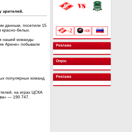
у зрителей.
«Лукойл Арена»
начало матча в 20:00
ым данным, посетили 15
в красно-белых.
ем нашей команды
тие Арене» побывали
Реклама
Опрос
Реклама
мых популярных команд
ителей, на играх ЦСКА
ва» — 190 747.