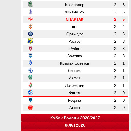
Краснодар
2
6
Динамо Мх
2
6
СПАРТАК
2
6
цкг
2
4
Оренбург
2
3
Ростов
2
3
Рубин
2
3
Балтика
2
3
Крылья Советов
2
1
Динамо
2
1
Ахмат
2
1
Локомотив
2
1
Факел
2
0
Родина
2
0
Акрон
2
0
Кубок России 2026/2027
ЖФЛ 2026
Группа "A"
Группа "B"
Группа "C"
Группа "D"
и
и
и
и
о
о
о
о