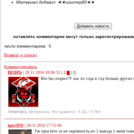
Материал добавил:
★★
шахтер80
★★
оставлять комментарии могут только зарегистрирован
число комментариев: 5
Возврат к списку
Комментировать
ВЕПРЬ
|
28.11.2016 18:06:31
| 2
|
Кто бы спорил?У нас из года в год больше других 
Ответить
Цитировать
Это нравится:
0
Да
/
0
Нет
igor1976
|
28.11.2016 17:55:06
Уж простите за не скромность,но 2 выезда у меня тоже