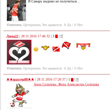
В Самару видимо не получиться....
Ответить
Цитировать
Это нравится:
0
Да
/
0
Нет
Дима22
|
28.11.2016 17:46:32
| 3
|
Ответить
Цитировать
Это нравится:
0
Да
/
0
Нет
★★шахтер80★★
|
28.11.2016 17:20:37
| 1
|
Анна Селихова. Жена Александра Селихова