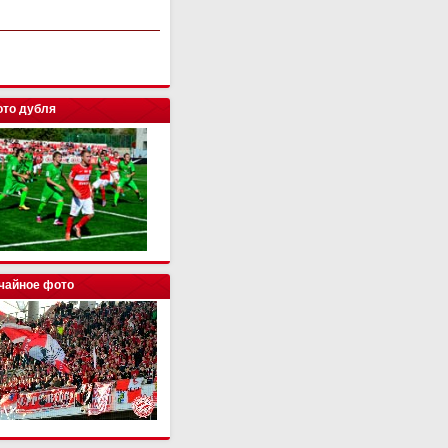
то дубля
чайное фото