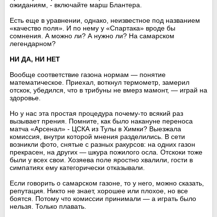
ожиданиям, - включайте марш Блантера.
Есть еще в уравнении, однако, неизвестное под названием
«качество поля». И по нему у «Спартака» вроде бы
сомнения. А можно ли? А нужно ли? На самарском
легендарном?
НИ ДА, НИ НЕТ
Вообще соответствие газона нормам — понятие
математическое. Приехал, воткнул термометр, замерил
отскок, убедился, что в трибуны не вмерз мамонт, — играй на
здоровье.
Но у нас эта простая процедура почему-то всякий раз
вызывает прения. Помните, как было накануне переноса
матча «Арсенал» - ЦСКА из Тулы в Химки? Выезжала
комиссия, внутри которой мнения разделились. В сети
возникли фото, снятые с разных ракурсов: на одних газон
прекрасен, на других — шкура пожилого осла. Отскоки тоже
были у всех свои. Хозяева поле яростно хвалили, гости в
симпатиях ему категорически отказывали.
Если говорить о самарском газоне, то у него, можно сказать,
репутация. Никто не знает, хорошее или плохое, но все
боятся. Потому что комиссии принимали — а играть было
нельзя. Только плавать.