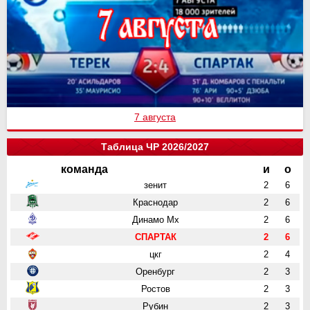
7 августа
Таблица ЧР 2026/2027
команда
и
о
зенит
2
6
Краснодар
2
6
Динамо Мх
2
6
СПАРТАК
2
6
цкг
2
4
Оренбург
2
3
Ростов
2
3
Рубин
2
3