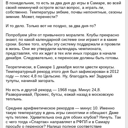
В понедельник, то есть за два дня до игры в Самаре, во всей
своей неминучей остроте встал вопрос, а играть ли,
собственно. Температуры зябкие, почвы непонятные, сезоны
зимние. Может, перенести?
И то дело. Только вот не поздно, за два дня-то?
Попробуем уйти от привычного моралите. Клубы прекрасно
знают, по какой календарной системе они играют и в какие
сроки. Более того, клубы эту систему поддержали и провели
в жизнь. Они же утвердили календарь чемпионата,
представляя, что их ждет в тех или иных городах в начале
декабря. Следовательно, к переносам должны быть готовы.
Теоретически, в Самаре 1 декабря могли цвести крокусы.
Температурный рекорд этого дня был зафиксирован в 2012
году — плюс 4,8 по Цельсию. Ну, благодать же! Задирай
тулупы, начинай загорать.
Но есть и другой рекорд — 1968 года. Минус 24,8.
Разворачивай, Промес, бутсы, езжай назад в московскую
теплынь.
Среднее арифметическое рекордов — минус 10. Именно
такую температуру в день игры синоптики и обещают. Даже
чуть теплее. Удивительна она для обоих клубов? Ничуть. Так
с чего тогда «Спартак» направляет в РФПЛ и в Самару
просьбу о переносе? Налицо полное соответствие