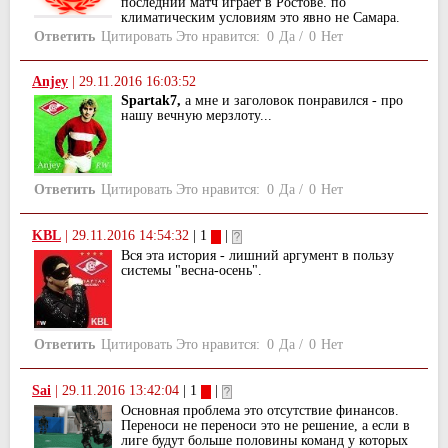
последний матч играет в Ростове. по
климатическим условиям это явно не Самара.
Ответить
Цитировать
Это нравится:
0
Да
/
0
Нет
Anjey
|
29.11.2016 16:03:52
Spartak7,
а мне и заголовок понравился - про
нашу вечную мерзлоту...
Ответить
Цитировать
Это нравится:
0
Да
/
0
Нет
KBL
|
29.11.2016 14:54:32
| 1
|
Вся эта история - лишний аргумент в пользу
системы "весна-осень".
Ответить
Цитировать
Это нравится:
0
Да
/
0
Нет
Sai
|
29.11.2016 13:42:04
| 1
|
Основная проблема это отсутствие финансов.
Переноси не переноси это не решение, а если в
лиге будут больше половины команд у которых