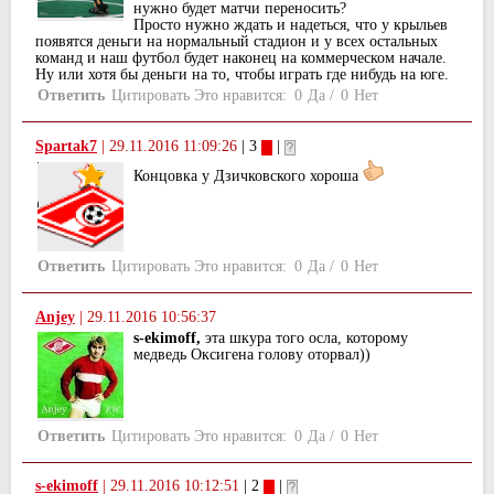
нужно будет матчи переносить?
Просто нужно ждать и надеться, что у крыльев
появятся деньги на нормальный стадион и у всех остальных
команд и наш футбол будет наконец на коммерческом начале.
Ну или хотя бы деньги на то, чтобы играть где нибудь на юге.
Ответить
Цитировать
Это нравится:
0
Да
/
0
Нет
Spartak7
|
29.11.2016 11:09:26
| 3
|
Концовка у Дзичковского хороша
Ответить
Цитировать
Это нравится:
0
Да
/
0
Нет
Anjey
|
29.11.2016 10:56:37
s-ekimoff,
эта шкура того осла, которому
медведь Оксигена голову оторвал))
Ответить
Цитировать
Это нравится:
0
Да
/
0
Нет
s-ekimoff
|
29.11.2016 10:12:51
| 2
|