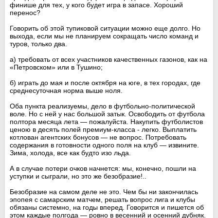
финише для тех, у кого будет игра в запасе. Хороший
перенос?
Говорить об этой тупиковой ситуации можно еще долго. Но
выхода, если мы не планируем сокращать число команд и
туров, только два.
а) требовать от всех участников качественных газонов, как на
«Петровском» или в Тушино;
б) играть до мая и после октября на юге, в тех городах, где
среднесуточная норма выше ноля.
Оба пункта реализуемы, дело в футбольно-политической
воле. Но с ней у нас большой затык. Освободить от футбола
полтора месяца лета — пожалуйста. Накупить футболистов
ценою в десять полей премиум-класса - легко. Выплатить
котлован агентских бонусов — не вопрос. Потребовать
содержания в готовности одного поля на клуб — извините.
Зима, холода, все как будто изо льда.
А в случае потери очков начнется: мы, конечно, пошли на
уступки и сыграли, но это же безобразие!..
Безобразие на самом деле не это. Чем бы ни закончилась
эпопея с самарским матчем, решать вопрос лига и клубы
обязаны системно, на годы вперед. Говорится и пишется об
этом каждые полгода — ровно в весенний и осенний дубняк.