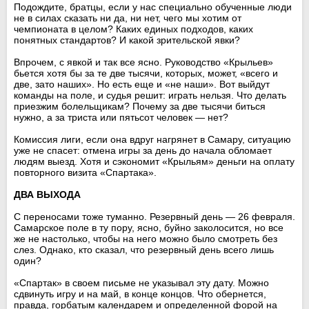
Подождите, братцы, если у нас специально обученные люди
не в силах сказать ни да, ни нет, чего мы хотим от
чемпионата в целом? Каких единых подходов, каких
понятных стандартов? И какой зрительской явки?
Впрочем, с явкой и так все ясно. Руководство «Крыльев»
бьется хотя бы за те две тысячи, которых, может, «всего и
две, зато наших». Но есть еще и «не наши». Вот выйдут
команды на поле, и судья решит: играть нельзя. Что делать
приезжим болельщикам? Почему за две тысячи биться
нужно, а за триста или пятьсот человек — нет?
Комиссия лиги, если она вдруг нагрянет в Самару, ситуацию
уже не спасет: отмена игры за день до начала обломает
людям выезд. Хотя и сэкономит «Крыльям» деньги на оплату
повторного визита «Спартака».
ДВА ВЫХОДА
С переносами тоже туманно. Резервный день — 26 февраля.
Самарское поле в ту пору, ясно, буйно заколосится, но все
же не настолько, чтобы на него можно было смотреть без
слез. Однако, кто сказал, что резервный день всего лишь
один?
«Спартак» в своем письме не указывал эту дату. Можно
сдвинуть игру и на май, в конце концов. Что обернется,
правда, горбатым календарем и определенной форой на