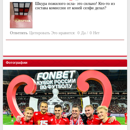
Шкура пожилого осла- это сильно! Кто-то из
состава комиссии от коней селфи делал?
Ответить
Цитировать
Это нравится:
0
Да
/
0
Нет
Фотографии