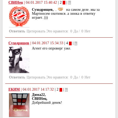
СВИНец
|
04.01.2017 15:40:42
| 2
|
Суходрищев,
..
на самом деле..мы за
Мартинсем охотимся..а зинка в ответку
играет..)))
Ответить
Цитировать
Это нравится:
0
Да
/
0
Нет
Суходрищев
|
04.01.2017 15:34:33
| 4
|
Агент его опроверг уже.
Ответить
Цитировать
Это нравится:
0
Да
/
0
Нет
ЕКИМ
|
04.01.2017 14:17:32
| 2
|
Дима22,
СВИНец,
Добрейший денек!