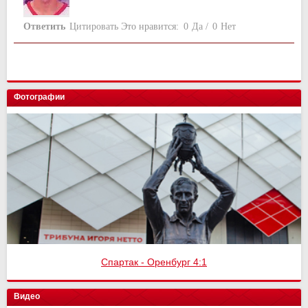
Ответить
Цитировать
Это нравится:
0
Да
/
0
Нет
Фотографии
Спартак - Оренбург 4:1
Видео