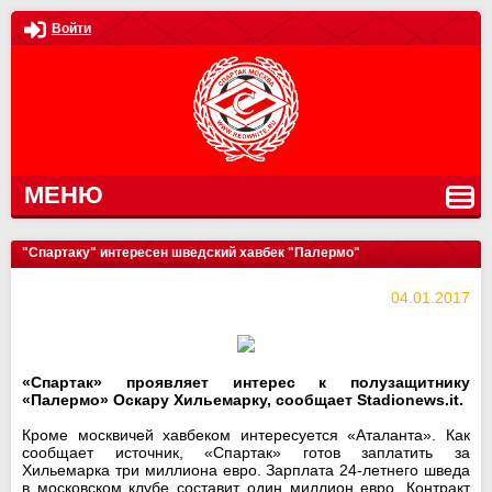
Войти
МЕНЮ
"Спартаку" интересен шведский хавбек "Палермо"
04.01.2017
«Спартак» проявляет интерес к полузащитнику
«Палермо» Оскару Хильемарку, сообщает Stadionews.it.
Кроме москвичей хавбеком интересуется «Аталанта». Как
сообщает источник, «Спартак» готов заплатить за
Хильемарка три миллиона евро. Зарплата 24-летнего шведа
в московском клубе составит один миллион евро. Контракт