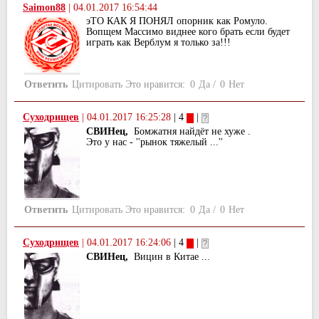
Saimon88
|
04.01.2017 16:54:44
эТО КАК Я ПОНЯЛ опорник как Ромуло.
Вопщем Массимо виднее кого брать если будет
играть как Верблум я только за!!!
Ответить
Цитировать
Это нравится:
0
Да
/
0
Нет
Суходрищев
|
04.01.2017 16:25:28
| 4
|
СВИНец,
Бомжатня найдёт не хуже .
Это у нас - ''рынок тяжелый ...''
Ответить
Цитировать
Это нравится:
0
Да
/
0
Нет
Суходрищев
|
04.01.2017 16:24:06
| 4
|
СВИНец,
Вицин в Китае ...