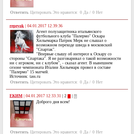
Ответить
Цитировать
Это нравится:
0
Да
/
0
Нет
repeyok
|
04.01.2017 12:39:36
Агент полузащитника итальянского
футбольного клуба "Палермо" Оскара
Хильемарка Патрик Мерк не слышал о
возможном переходе шведа в московский
"Спартак".
"Впервые слышу об интересе к Оскару со
стороны "Спартака". Я не разговаривал о такой возможности
ни с игроком, ни с клубом", - сказал агент. В нынешнем
сезоне чемпионата Италии Хильемарк провел в составе
"Палермо" 15 матчей.
Источник: tass.ru
Ответить
Цитировать
Это нравится:
0
Да
/
0
Нет
ЕКИМ
|
04.01.2017 12:33:31
| 2
|
Доброго дня всем!
Ответить
Цитировать
Это нравится:
0
Да
/
0
Нет