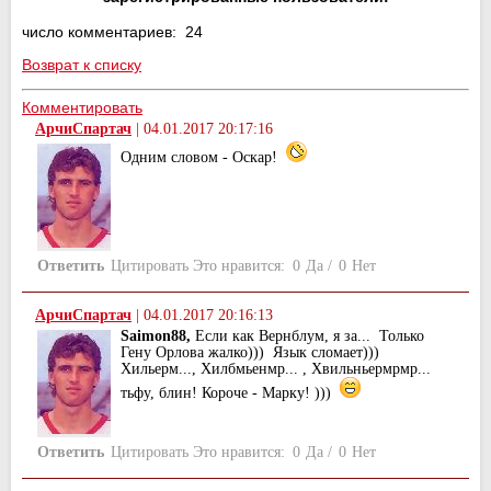
число комментариев: 24
Возврат к списку
Комментировать
АрчиСпартач
|
04.01.2017 20:17:16
Одним словом - Оскар!
Ответить
Цитировать
Это нравится:
0
Да
/
0
Нет
АрчиСпартач
|
04.01.2017 20:16:13
Saimon88,
Если как Вернблум, я за... Только
Гену Орлова жалко))) Язык сломает)))
Хильерм..., Хилбмьенмр... , Хвильньермрмр...
тьфу, блин! Короче - Марку! )))
Ответить
Цитировать
Это нравится:
0
Да
/
0
Нет