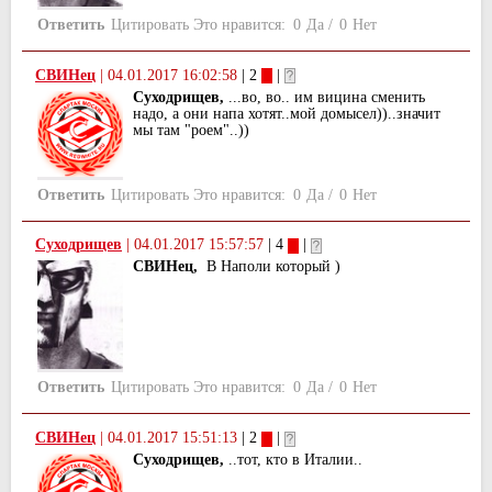
Ответить
Цитировать
Это нравится:
0
Да
/
0
Нет
СВИНец
|
04.01.2017 16:02:58
| 2
|
Суходрищев,
...во, во.. им вицина сменить
надо, а они напа хотят..мой домысел))..значит
мы там "роем"..))
Ответить
Цитировать
Это нравится:
0
Да
/
0
Нет
Суходрищев
|
04.01.2017 15:57:57
| 4
|
СВИНец,
В Наполи который )
Ответить
Цитировать
Это нравится:
0
Да
/
0
Нет
СВИНец
|
04.01.2017 15:51:13
| 2
|
Суходрищев,
..тот, кто в Италии..