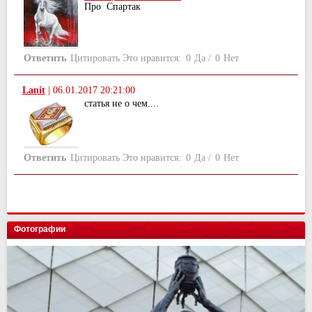
Про Спартак
Ответить
Цитировать
Это нравится:
0
Да
/
0
Нет
Lanit
|
06.01.2017 20:21:00
статья не о чем....
Ответить
Цитировать
Это нравится:
0
Да
/
0
Нет
Фотографии