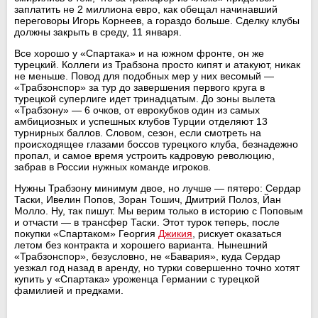
заплатить не 2 миллиона евро, как обещал начинавший
переговоры Игорь Корнеев, а гораздо больше. Сделку клубы
должны закрыть в среду, 11 января.
Все хорошо у «Спартака» и на южном фронте, он же
турецкий. Коллеги из Трабзона просто кипят и атакуют, никак
не меньше. Повод для подобных мер у них весомый —
«Трабзонспор» за тур до завершения первого круга в
турецкой суперлиге идет тринадцатым. До зоны вылета
«Трабзону» — 6 очков, от еврокубков один из самых
амбициозных и успешных клубов Турции отделяют 13
турнирных баллов. Словом, сезон, если смотреть на
происходящее глазами боссов турецкого клуба, безнадежно
пропал, и самое время устроить кадровую революцию,
забрав в России нужных команде игроков.
Нужны Трабзону минимум двое, но лучше — пятеро: Сердар
Таски, Ивелин Попов, Зоран Тошич, Дмитрий Полоз, Йан
Молло. Ну, так пишут. Мы верим только в историю с Поповым
и отчасти — в трансфер Таски. Этот турок теперь, после
покупки «Спартаком» Георгия
Джикия
, рискует оказаться
летом без контракта и хорошего варианта. Нынешний
«Трабзонспор», безусловно, не «Бавария», куда Сердар
уезжал год назад в аренду, но турки совершенно точно хотят
купить у «Спартака» уроженца Германии с турецкой
фамилией и предками.