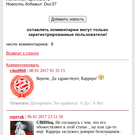
Новость добавил: Duc37
оставлять комментарии могут только
зарегистрированные пользователи!
число комментариев: 8
Возврат к списку
Комментировать
v4m0060
|
08.01.2017 01:35:13
Короче, Да здравствует, Каррера!
Ответить
Цитировать
Это нравится:
0
Да
/
0
Нет
repeyok
|
06.01.2017 23:51:50
СВИНец,
Не соглашусь с тем, что его
обожествляют в этой статье.., ну или где-то
ещё. Каррера заслужил доверие болельщиков..