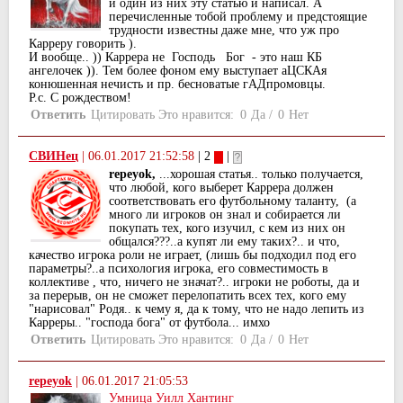
и один из них эту статью и написал. А
перечисленные тобой проблему и предстоящие
трудности известны даже мне, что уж про
Карреру говорить ).
И вообще.. )) Каррера не Господь Бог - это наш КБ
ангелочек )). Тем более фоном ему выступает аЦСКАя
конюшенная нечисть и пр. бесноватые гАДпромовцы.
Р.с. С рождеством!
Ответить
Цитировать
Это нравится:
0
Да
/
0
Нет
СВИНец
|
06.01.2017 21:52:58
| 2
|
repeyok,
...хорошая статья.. только получается,
что любой, кого выберет Каррера должен
соответствовать его футбольному таланту, (а
много ли игроков он знал и собирается ли
покупать тех, кого изучил, с кем из них он
общался???..а купят ли ему таких?.. и что,
качество игрока роли не играет, (лишь бы подходил под его
параметры?..а психология игрока, его совместимость в
коллективе , что, ничего не значат?.. игроки не роботы, да и
за перерыв, он не сможет перелопатить всех тех, кого ему
"нарисовал" Родя.. к чему я, да к тому, что не надо лепить из
Карреры.. "господа бога" от футбола... имхо
Ответить
Цитировать
Это нравится:
0
Да
/
0
Нет
repeyok
|
06.01.2017 21:05:53
Умница Уилл Хантинг