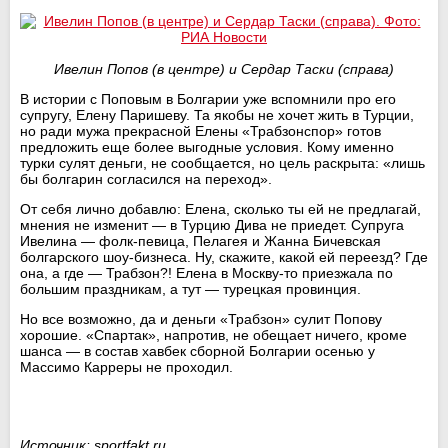
Ивелин Попов (в центре) и Сердар Таски (справа)
В истории с Поповым в Болгарии уже вспомнили про его
супругу, Елену Паришеву. Та якобы не хочет жить в Турции,
но ради мужа прекрасной Елены «Трабзонспор» готов
предложить еще более выгодные условия. Кому именно
турки сулят деньги, не сообщается, но цель раскрыта: «лишь
бы болгарин согласился на переход».
От себя лично добавлю: Елена, сколько ты ей не предлагай,
мнения не изменит — в Турцию Дива не приедет. Супруга
Ивелина — фолк-певица, Пелагея и Жанна Бичевская
болгарского шоу-бизнеса. Ну, скажите, какой ей переезд? Где
она, а где — Трабзон?! Елена в Москву-то приезжала по
большим праздникам, а тут — турецкая провинция.
Но все возможно, да и деньги «Трабзон» сулит Попову
хорошие. «Спартак», напротив, не обещает ничего, кроме
шанса — в состав хавбек сборной Болгарии осенью у
Массимо Карреры не проходил.
Источник: sportfakt.ru