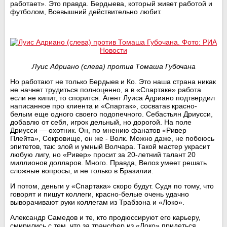
работает». Это правда. Бердыева, который живет работой и
футболом, Всевышний действительно любит.
Луис Адриано (слева) против Томаша Губочана
Но работают не только Бердыев и Ко. Это наша страна никак
не начнет трудиться полноценно, а в «Спартаке» работа
если не кипит, то спорится. Агент Луиса Адриано подтвердил
написанное про клиента и «Спартак», сосватав красно-
белым еще одного своего подопечного. Себастьян Дриусси,
добавлю от себя, игрок дельный, но дорогой. На поле
Дриусси — охотник. Он, по мнению фанатов «Ривер
Плейта», Сокровище, он же - Волк. Можно даже, не побоюсь
эпитетов, так: злой и умный Волчара. Такой мастер украсит
любую лигу, но «Ривер» просит за 20-летний талант 20
миллионов долларов. Много. Правда, Велоз умеет решать
сложные вопросы, и не только в Бразилии.
И потом, деньги у «Спартака» скоро будут. Судя по тому, что
говорят и пишут коллеги, красно-белые очень удачно
выворачивают руки коллегам из Трабзона и «Локо».
Александр Самедов и те, кто продюссируют его карьеру,
смирились с тем, что за трансфер из «Локо» придеться