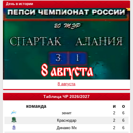
День в истории
8 августа
Таблица ЧР 2026/2027
команда
и
о
зенит
2
6
Краснодар
2
6
Динамо Мх
2
6