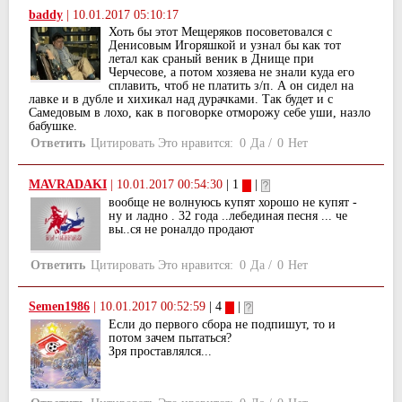
baddy
|
10.01.2017 05:10:17
Хоть бы этот Мещеряков посоветовался с
Денисовым Игоряшкой и узнал бы как тот
летал как сраный веник в Днище при
Черчесове, а потом хозяева не знали куда его
сплавить, чтоб не платить з/п. А он сидел на
лавке и в дубле и хихикал над дурачками. Так будет и с
Самедовым в лохо, как в поговорке отморожу себе уши, назло
бабушке.
Ответить
Цитировать
Это нравится:
0
Да
/
0
Нет
MAVRADAKI
|
10.01.2017 00:54:30
| 1
|
вообще не волнуюсь купят хорошо не купят -
ну и ладно . 32 года ..лебединая песня ... че
вы..ся не роналдо продают
Ответить
Цитировать
Это нравится:
0
Да
/
0
Нет
Semen1986
|
10.01.2017 00:52:59
| 4
|
Если до первого сбора не подпишут, то и
потом зачем пытаться?
Зря проставлялся...