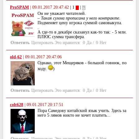
ProSPAM
|
09.01.2017 20:47:42
| 1
|
Он не уважает читателей.
– Такая сумма прописана у него контракте.
Подменяет цену игрока суммой самовыкупа.
.
А где-то в декабре сказанул как-то так: - 5 млн.
ПЛЮС сумма трансфера.
Ответить
Цитировать
Это нравится:
0
Да
/
0
Нет
old-62
|
09.01.2017 20:47:06
Однако, этот Мещеряков - большой говнюк, по
ходу.
)
Ответить
Цитировать
Это нравится:
0
Да
/
0
Нет
colt628
|
09.01.2017 20:17:51
Пора Самедову китайский язык учить. Здесь за
него 5 лямов никто не хочет платить...
Ответить
Цитировать
Это нравится:
0
Да
/
0
Нет