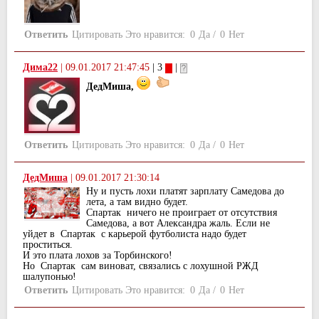
Ответить
Цитировать
Это нравится:
0
Да
/
0
Нет
Дима22
|
09.01.2017 21:47:45
| 3
|
ДедМиша,
Ответить
Цитировать
Это нравится:
0
Да
/
0
Нет
ДедМиша
|
09.01.2017 21:30:14
Ну и пусть лохи платят зарплату Самедова до
лета, а там видно будет.
Спартак ничего не проиграет от отсутствия
Самедова, а вот Александра жаль. Если не
уйдет в Спартак с карьерой футболиста надо будет
проститься.
И это плата лохов за Торбинского!
Но Спартак сам виноват, связались с лохушной РЖД
шалупонью!
Ответить
Цитировать
Это нравится:
0
Да
/
0
Нет