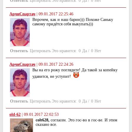
Ответить
Цитировать
Это нравится:
0
Да
/
0
Нет
АрчиСпартач
|
09.01.2017 22:25:46
Впрочем, как и наш барин))) Похоже Саньку
самому придётся себя выкупать)))
Ответить
Цитировать
Это нравится:
0
Да
/
0
Нет
АрчиСпартач
|
09.01.2017 22:24:26
Вы на его рожу поглядите! Да такой за копейку
удавится, не уступит!
Ответить
Цитировать
Это нравится:
0
Да
/
0
Нет
old-62
|
09.01.2017 22:02:53
colt628,
согласен. Это гос-во в гос-ве. И этим
сказано все.