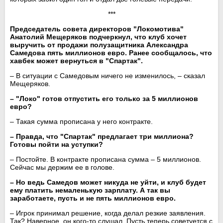
***
Председатель совета директоров "Локомотива"
Анатолий Мещеряков подчеркнул, что клуб хочет
выручить от продажи полузащитника Александра
Самедова пять миллионов евро. Ранее сообщалось, что
хавбек может вернуться в "Спартак".
– В ситуации с Самедовым ничего не изменилось, – сказал
Мещеряков.
– "Локо" готов отпустить его только за 5 миллионов
евро?
– Такая сумма прописана у него контракте.
– Правда, что "Спартак" предлагает три миллиона?
Готовы пойти на уступки?
– Постойте. В контракте прописана сумма – 5 миллионов.
Сейчас мы держим ее в голове.
– Но ведь Самедов может никуда не уйти, и клуб будет
ему платить немаленькую зарплату. А так вы
заработаете, пусть и не пять миллионов евро.
– Игрок принимал решение, когда делал резкие заявления.
Так? Наверное, он кого-то слушал. Пусть теперь советуется с