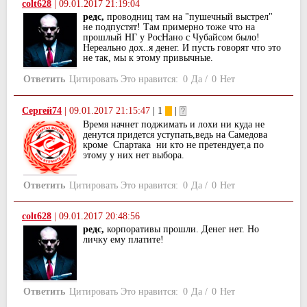
colt628
|
09.01.2017 21:19:04
редс,
проводниц там на "пушечный выстрел"
не подпустят! Там примерно тоже что на
прошлый НГ у РосНано с Чубайсом было!
Нереально дох..я денег. И пусть говорят что это
не так, мы к этому привычные.
Ответить
Цитировать
Это нравится:
0
Да
/
0
Нет
Сергей74
|
09.01.2017 21:15:47
| 1
|
Время начнет поджимать и лохи ни куда не
денутся придется уступать,ведь на Самедова
кроме Спартака ни кто не претендует,а по
этому у них нет выбора.
Ответить
Цитировать
Это нравится:
0
Да
/
0
Нет
colt628
|
09.01.2017 20:48:56
редс,
корпоративы прошли. Денег нет. Но
личку ему платите!
Ответить
Цитировать
Это нравится:
0
Да
/
0
Нет