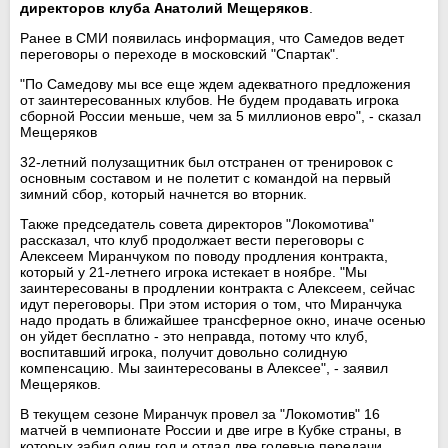
директоров клуба Анатолий Мещеряков
.
Ранее в СМИ появилась информация, что Самедов ведет
переговоры о переходе в московский "Спартак".
"По Самедову мы все еще ждем адекватного предложения
от заинтересованных клубов. Не будем продавать игрока
сборной России меньше, чем за 5 миллионов евро", - сказал
Мещеряков
32-летний полузащитник был отстранен от тренировок с
основным составом и не полетит с командой на первый
зимний сбор, который начнется во вторник.
Также председатель совета директоров "Локомотива"
рассказал, что клуб продолжает вести переговоры с
Алексеем Миранчуком по поводу продления контракта,
который у 21-летнего игрока истекает в ноябре. "Мы
заинтересованы в продлении контракта с Алексеем, сейчас
идут переговоры. При этом история о том, что Миранчука
надо продать в ближайшее трансферное окно, иначе осенью
он уйдет бесплатно - это неправда, потому что клуб,
воспитавший игрока, получит довольно солидную
компенсацию. Мы заинтересованы в Алексее", - заявил
Мещеряков.
В текущем сезоне Миранчук провел за "Локомотив" 16
матчей в чемпионате России и две игре в Кубке страны, в
которых забил один гол и отдал две голевые передачи.