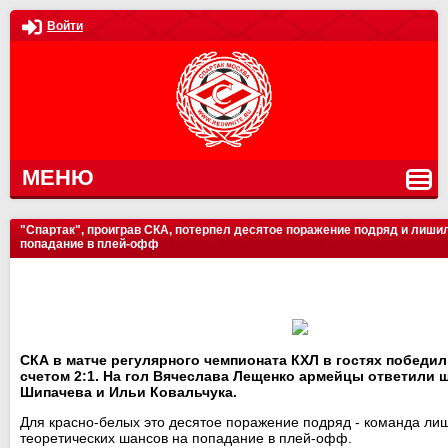
Войти
МЕНЮ
"Спартак", проиграв СКА, потерпел десятое поражение подряд и лиши
попадание в плей-офф
СКА в матче регулярного чемпионата КХЛ в гостях победил
счетом 2:1. На гол Вячеслава Лещенко армейцы ответили
Шипачева и Ильи Ковальчука.
Для красно-белых это десятое поражение подряд - команда ли
теоретических шансов на попадание в плей-офф.