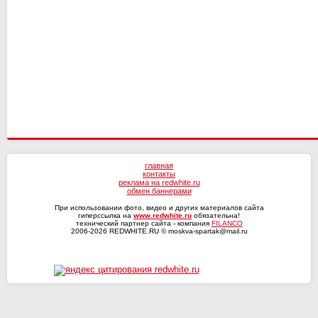
Текстильщик
Ротор
КАМАЗ
СКА-Хабаровск
главная
контакты
реклама на redwhite.ru
обмен баннерами
При использовании фото, видео и других материалов сайта
гиперссылка на
www.redwhite.ru
обязательна!
технический партнер сайта - компания
FILANCO
2006-2026 REDWHITE.RU © moskva-spartak@mail.ru