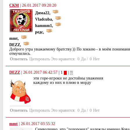
СКМ
|
26.01.2017 09:20:20
Дима22,
Vladcuba,
hammm1,
редс,
mmt,
DEZZ,
Доброго утра уважаемому братству.)) По хоккею - в моём понимани
отмучились.
Ответить
Цитировать
Это нравится:
0
Да
/
0
Нет
DEZZ
|
26.01.2017 06:42:57
| 1
|
эти горе-игроки не достойны уважения
каждому из них я плюю в морду
Ответить
Цитировать
Это нравится:
0
Да
/
0
Нет
mmt
|
26.01.2017 03:55:32
Символично, что "похоронил" надежды именно Кова