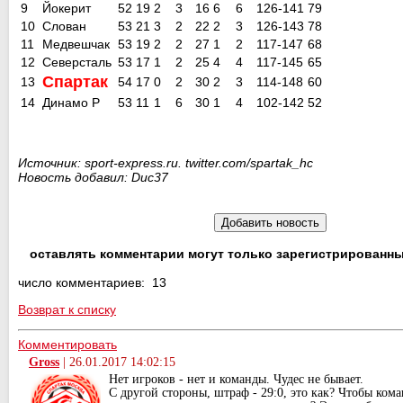
9
Йокерит
52
19
2
3
16
6
6
126-141
79
10
Слован
53
21
3
2
22
2
3
126-143
78
11
Медвешчак
53
19
2
2
27
1
2
117-147
68
12
Северсталь
53
17
1
2
25
4
4
117-145
65
Спартак
13
54
17
0
2
30
2
3
114-148
60
14
Динамо Р
53
11
1
6
30
1
4
102-142
52
Источник: sport-express.ru. twitter.com/spartak_hc
Новость добавил: Duc37
оставлять комментарии могут только зарегистрированны
число комментариев: 13
Возврат к списку
Комментировать
Gross
|
26.01.2017 14:02:15
Нет игроков - нет и команды. Чудес не бывает.
С другой стороны, штраф - 29:0, это как? Чтобы кома