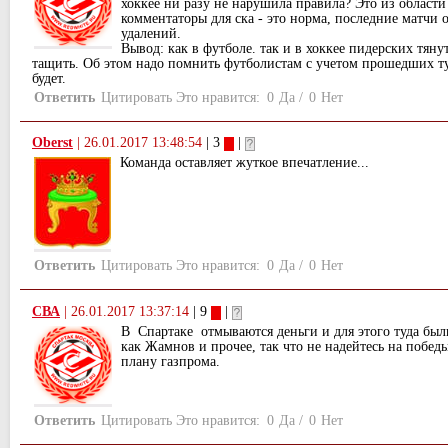
хоккее ни разу не нарушила правила? Это из области 
комментаторы для ска - это норма, последние матчи 
удалений.
Вывод: как в футболе. так и в хоккее пидерских тяну
тащить. Об этом надо помнить футболистам с учетом прошедших т
будет.
Ответить
Цитировать
Это нравится:
0
Да
/
0
Нет
Oberst
|
26.01.2017 13:48:54
| 3
|
Команда оставляет жуткое впечатление...
Ответить
Цитировать
Это нравится:
0
Да
/
0
Нет
СВА
|
26.01.2017 13:37:14
| 9
|
В Спартаке отмываются деньги и для этого туда был
как Жамнов и прочее, так что не надейтесь на победы
плану газпрома.
Ответить
Цитировать
Это нравится:
0
Да
/
0
Нет