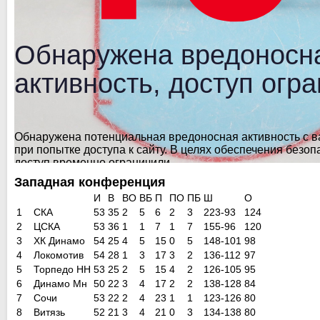
Западная конференция
И
В
ВO
ВБ
П
ПО
ПБ
Ш
О
1
СКА
53
35
2
5
6
2
3
223-93
124
2
ЦСКА
53
36
1
1
7
1
7
155-96
120
3
ХК Динамо
54
25
4
5
15
0
5
148-101
98
4
Локомотив
54
28
1
3
17
3
2
136-112
97
5
Торпедо НН
53
25
2
5
15
4
2
126-105
95
6
Динамо Мн
50
22
3
4
17
2
2
138-128
84
7
Сочи
53
22
2
4
23
1
1
123-126
80
8
Витязь
52
21
3
4
21
0
3
134-138
80