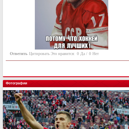
Ответить
Цитировать
Это нравится:
0
Да
/
0
Нет
Фотографии