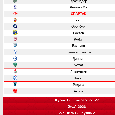
Краснодар
Динамо Мх
СПАРТАК
цкг
Оренбург
Ростов
Рубин
Балтика
Крылья Советов
Динамо
Ахмат
Локомотив
Факел
Родина
Акрон
Кубок России 2026/2027
ЖФЛ 2026
Группа "A"
Группа "B"
Группа "C"
Группа "D"
2-я Лига Б. Группа 2
Крылья Советов
СПАРТАК
Динамо
Ростов
команда