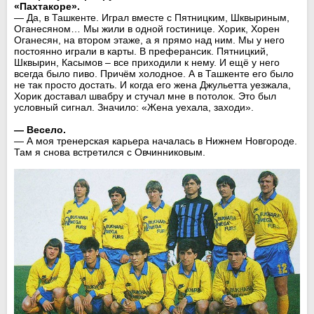
«Пахтакоре».
— Да, в Ташкенте. Играл вместе с Пятницким, Шквыриным,
Оганесяном… Мы жили в одной гостинице. Хорик, Хорен
Оганесян, на втором этаже, а я прямо над ним. Мы у него
постоянно играли в карты. В преферансик. Пятницкий,
Шквырин, Касымов – все приходили к нему. И ещё у него
всегда было пиво. Причём холодное. А в Ташкенте его было
не так просто достать. И когда его жена Джульетта уезжала,
Хорик доставал швабру и стучал мне в потолок. Это был
условный сигнал. Значило: «Жена уехала, заходи».
— Весело.
— А моя тренерская карьера началась в Нижнем Новгороде.
Там я снова встретился с Овчинниковым.