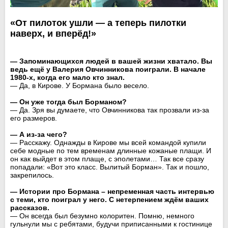
«От пилоток ушли — а теперь пилотки
наверх, и вперёд!»
— Запоминающихся людей в вашей жизни хватало. Вы
ведь ещё у Валерия Овчинникова поиграли. В начале
1980-х, когда его мало кто знал.
— Да, в Кирове. У Бормана было весело.
— Он уже тогда был Борманом?
— Да. Зря вы думаете, что Овчинникова так прозвали из-за
его размеров.
— А из-за чего?
— Расскажу. Однажды в Кирове мы всей командой купили
себе модные по тем временам длинные кожаные плащи. И
он как выйдет в этом плаще, с эполетами… Так все сразу
попадали: «Вот это класс. Вылитый Борман». Так и пошло,
закрепилось.
— Истории про Бормана – непременная часть интервью
с теми, кто поиграл у него. С нетерпением ждём ваших
рассказов.
— Он всегда был безумно колоритен. Помню, немного
гульнули мы с ребятами, будучи приписанными к гостинице