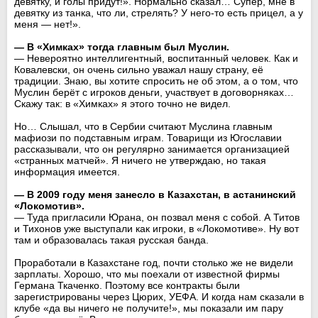
девятку, и голы придут!». Нормально сказал… Супер, мне в
девятку из танка, что ли, стрелять? У него-то есть прицел, а у
меня — нет!».
— В «Химках» тогда главным был Муслин.
— Невероятно интеллигентный, воспитанный человек. Как и
Ковалевски, он очень сильно уважал нашу страну, её
традиции. Знаю, вы хотите спросить не об этом, а о том, что
Муслин берёт с игроков деньги, участвует в договорняках…
Скажу так: в «Химках» я этого точно не видел.
Но… Слышал, что в Сербии считают Муслина главным
мафиози по подставным играм. Товарищи из Югославии
рассказывали, что он регулярно занимается организацией
«странных матчей». Я ничего не утверждаю, но такая
информация имеется.
— В 2009 году меня занесло в Казахстан, в астанинский
«Локомотив».
— Туда пригласили Юрана, он позвал меня с собой. А Титов
и Тихонов уже выступали как игроки, в «Локомотиве». Ну вот
там и образовалась такая русская банда.
Проработали в Казахстане год, почти столько же не видели
зарплаты. Хорошо, что мы поехали от известной фирмы
Германа Ткаченко. Поэтому все контракты были
зарегистрированы через Цюрих, УЕФА. И когда нам сказали в
клубе «да вы ничего не получите!», мы показали им пару