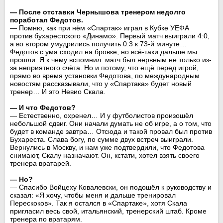
— После отставки Чернышова тренером недолго
поработал Федотов.
— Помню, как при нём «Спартак» играл в Кубке УЕФА
против бухарестского «Динамо». Первый матч выиграли 4:0,
а во втором умудрились получить 0:3 к 73-й минуте…
Федотов с ума сходил на бровке, но всё-таки дальше мы
прошли. Я к чему вспомнил: матч был нервным не только из-
за неприятного счёта. Но и потому, что ещё перед игрой,
прямо во время установки Федотова, по международным
новостям рассказывали, что у «Спартака» будет новый
тренер… И это Невио Скала.
— И что Федотов?
— Естественно, охренел… И у футболистов произошёл
небольшой сдвиг. Они начали думать не об игре, а о том, что
будет в команде завтра… Отсюда и такой провал был против
Бухареста. Слава богу, по сумме двух встреч выиграли.
Вернулись в Москву, и нам уже подтвердили, что Федотова
снимают, Скалу назначают. Он, кстати, хотел взять своего
тренера вратарей.
— Но?
— Спасибо Войцеху Ковалевски, он подошёл к руководству и
сказал: «Я хочу, чтобы меня и дальше тренировал
Перескоков». Так я остался в «Спартаке», хотя Скала
пригласил весь свой, итальянский, тренерский штаб. Кроме
тренера по вратарям.