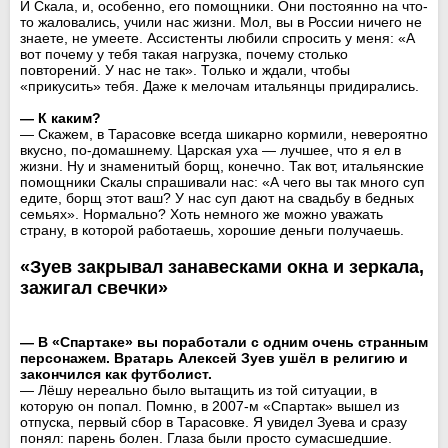
И Скала, и, особенно, его помощники. Они постоянно на что-
то жаловались, учили нас жизни. Мол, вы в России ничего не
знаете, не умеете. Ассистенты любили спросить у меня: «А
вот почему у тебя такая нагрузка, почему столько
повторений. У нас не так». Только и ждали, чтобы
«прикусить» тебя. Даже к мелочам итальянцы придирались.
— К каким?
— Скажем, в Тарасовке всегда шикарно кормили, невероятно
вкусно, по-домашнему. Царская уха — лучшее, что я ел в
жизни. Ну и знаменитый борщ, конечно. Так вот, итальянские
помощники Скалы спрашивали нас: «А чего вы так много суп
едите, борщ этот ваш? У нас суп дают на свадьбу в бедных
семьях». Нормально? Хоть немного же можно уважать
страну, в которой работаешь, хорошие деньги получаешь.
«Зуев закрывал занавесками окна и зеркала,
зажигал свечки»
— В «Спартаке» вы поработали с одним очень странным
персонажем. Вратарь Алексей Зуев ушёл в религию и
закончился как футболист.
— Лёшу нереально было вытащить из той ситуации, в
которую он попал. Помню, в 2007-м «Спартак» вышел из
отпуска, первый сбор в Тарасовке. Я увидел Зуева и сразу
понял: парень болен. Глаза были просто сумасшедшие.