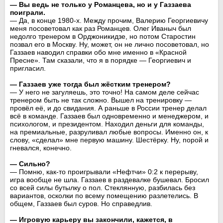
— Вы ведь не только у Романцева, но и у Газзаева
поиграли.
— Да, в конце 1980-х. Между прочим, Валерию Георгиевичу
меня посоветовал как раз Романцев. Олег Иваныч был
недолго тренером в Орджоникидзе, но потом Старостин
позвал его в Москву. Ну, может, он не лично посоветовал, но
Газзаев наводил справки обо мне именно в «Красной
Пресне». Там сказали, что я в порядке — Георгиевич и
пригласил.
— Газзаев уже тогда был жёстким тренером?
— У него не загуляешь, это точно! На самом деле сейчас
тренером быть не так сложно. Вышел на тренировку —
провёл её, и до свидания. А раньше в России тренер делал
всё в команде. Газзаев был одновременно и менеджером, и
психологом, и президентом. Находил деньги для команды,
на премиальные, разруливал любые вопросы. Именно он, к
слову, «сделал» мне первую машину. Шестёрку. Ну, порой и
гневался, конечно.
— Сильно?
— Помню, как-то проигрывали «Нефтчи» 0:2 к перерыву,
игра вообще не шла. Газзаев в раздевалке бушевал. Бросил
со всей силы бутылку о пол. Стеклянную, разбилась без
вариантов, осколки по всему помещению разлетелись. В
общем, Газзаев был суров. Но справедлив.
— Игровую карьеру вы закончили, кажется, в