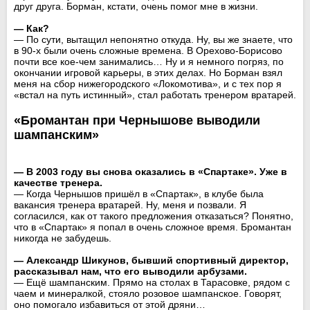
друг друга. Борман, кстати, очень помог мне в жизни.
— Как?
— По сути, вытащил непонятно откуда. Ну, вы же знаете, что
в 90-х были очень сложные времена. В Орехово-Борисово
почти все кое-чем занимались… Ну и я немного погряз, по
окончании игровой карьеры, в этих делах. Но Борман взял
меня на сбор нижегородского «Локомотива», и с тех пор я
«встал на путь истинный», стал работать тренером вратарей.
«Бромантан при Чернышове выводили
шампанским»
— В 2003 году вы снова оказались в «Спартаке». Уже в
качестве тренера.
— Когда Чернышов пришёл в «Спартак», в клубе была
вакансия тренера вратарей. Ну, меня и позвали. Я
согласился, как от такого предложения отказаться? Понятно,
что в «Спартак» я попал в очень сложное время. Бромантан
никогда не забудешь.
— Александр Шикунов, бывший спортивный директор,
рассказывал нам, что его выводили арбузами.
— Ещё шампанским. Прямо на столах в Тарасовке, рядом с
чаем и минералкой, стояло розовое шампанское. Говорят,
оно помогало избавиться от этой дряни…