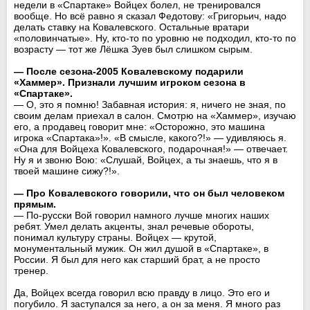
недели в «Спартаке» Войцех болел, не тренировался
вообще. Но всё равно я сказал Федотову: «Григорьич, надо
делать ставку на Ковалевского. Остальные вратари
«половинчатые». Ну, кто-то по уровню не подходил, кто-то по
возрасту — тот же Лёшка Зуев был слишком сырым.
— После сезона-2005 Ковалевскому подарили
«Хаммер». Признали лучшим игроком сезона в
«Спартаке».
— О, это я помню! Забавная история: я, ничего не зная, по
своим делам приехал в салон. Смотрю на «Хаммер», изучаю
его, а продавец говорит мне: «Осторожно, это машина
игрока «Спартака»!». «В смысле, какого?!» — удивляюсь я.
«Она для Войцеха Ковалевского, подарочная!» — отвечает.
Ну я и звоню Вою: «Слушай, Войцех, а ты знаешь, что я в
твоей машине сижу?!».
— Про Ковалевского говорили, что он был человеком
прямым.
— По-русски Вой говорил намного лучше многих наших
ребят. Умел делать акценты, знал речевые обороты,
понимал культуру страны. Войцех — крутой,
монументальный мужик. Он жил душой в «Спартаке», в
России. Я был для него как старший брат, а не просто
тренер.
Да, Войцех всегда говорил всю правду в лицо. Это его и
погубило. Я заступался за него, а он за меня. Я много раз