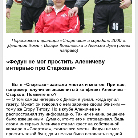
Перескоков и вратари «Спартака» в середине 2000-х:
Дмитрий Хомич, Войцех Ковалевски и Алексей Зуев (слева
направо)
«Федун не мог простить Аленичеву
интервью про Старкова»
— Вы в «Спартаке» застали многих и многое. При вас,
например, случился знаменитый конфликт Аленичев –
Старков. Помните его?
— О том самом интервью с Димой я узнал, когда купил
газету. Может, он говорил о нём заранее своим близким —
тому же Егору Титову. Но в клубе Аленичев не
распространял эту информацию. Так или иначе, решение
было взвешенным. Думаю, кто-то его и отговаривал. Ведь
своим интервью Аленичев ставил крест на собственной
карьере в «Спартаке», сжигал все мосты. Федун не мог
простить такой бунт, да и нельзя было оставлять в одной