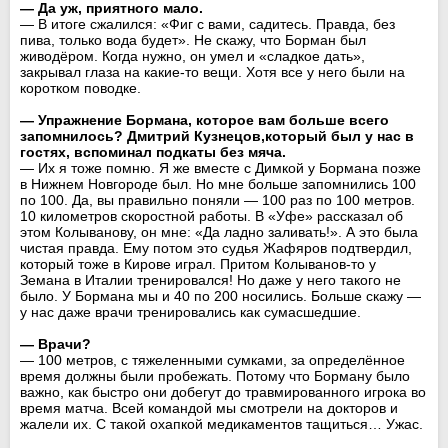
— Да уж, приятного мало.
— В итоге сжалился: «Фиг с вами, садитесь. Правда, без
пива, только вода будет». Не скажу, что Борман был
живодёром. Когда нужно, он умел и «сладкое дать»,
закрывал глаза на какие-то вещи. Хотя все у него были на
коротком поводке.
— Упражнение Бормана, которое вам больше всего
запомнилось? Дмитрий Кузнецов,который был у нас в
гостях, вспоминал подкаты без мяча.
— Их я тоже помню. Я же вместе с Димкой у Бормана позже
в Нижнем Новгороде был. Но мне больше запомнились 100
по 100. Да, вы правильно поняли — 100 раз по 100 метров.
10 километров скоростной работы. В «Уфе» рассказал об
этом Колыванову, он мне: «Да ладно заливать!». А это была
чистая правда. Ему потом это судья Жафяров подтвердил,
который тоже в Кирове играл. Притом Колыванов-то у
Земана в Италии тренировался! Но даже у него такого не
было. У Бормана мы и 40 по 200 носились. Больше скажу —
у нас даже врачи тренировались как сумасшедшие.
— Врачи?
— 100 метров, с тяжеленными сумками, за определённое
время должны были пробежать. Потому что Борману было
важно, как быстро они добегут до травмированного игрока во
время матча. Всей командой мы смотрели на докторов и
жалели их. С такой охапкой медикаментов тащиться… Ужас.