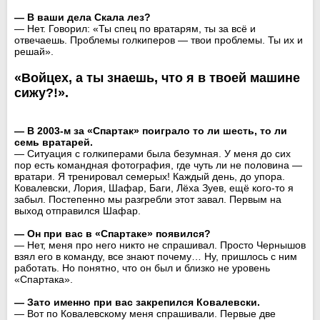
— В ваши дела Скала лез?
— Нет. Говорил: «Ты спец по вратарям, ты за всё и
отвечаешь. Проблемы голкиперов — твои проблемы. Ты их и
решай».
«Войцех, а ты знаешь, что я в твоей машине
сижу?!».
— В 2003-м за «Спартак» поиграло то ли шесть, то ли
семь вратарей.
— Ситуация с голкиперами была безумная. У меня до сих
пор есть командная фотография, где чуть ли не половина —
вратари. Я тренировал семерых! Каждый день, до упора.
Ковалевски, Лория, Шафар, Баги, Лёха Зуев, ещё кого-то я
забыл. Постепенно мы разгребли этот завал. Первым на
выход отправился Шафар.
— Он при вас в «Спартаке» появился?
— Нет, меня про него никто не спрашивал. Просто Чернышов
взял его в команду, все знают почему… Ну, пришлось с ним
работать. Но понятно, что он был и близко не уровень
«Спартака».
— Зато именно при вас закрепился Ковалевски.
— Вот по Ковалевскому меня спрашивали. Первые две