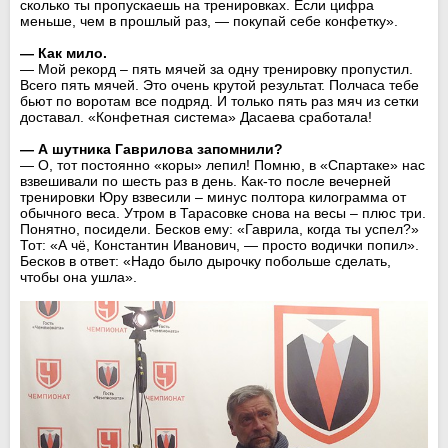
сколько ты пропускаешь на тренировках. Если цифра
меньше, чем в прошлый раз, — покупай себе конфетку».
— Как мило.
— Мой рекорд – пять мячей за одну тренировку пропустил.
Всего пять мячей. Это очень крутой результат. Полчаса тебе
бьют по воротам все подряд. И только пять раз мяч из сетки
доставал. «Конфетная система» Дасаева сработала!
— А шутника Гаврилова запомнили?
— О, тот постоянно «коры» лепил! Помню, в «Спартаке» нас
взвешивали по шесть раз в день. Как-то после вечерней
тренировки Юру взвесили – минус полтора килограмма от
обычного веса. Утром в Тарасовке снова на весы – плюс три.
Понятно, посидели. Бесков ему: «Гаврила, когда ты успел?»
Тот: «А чё, Константин Иванович, — просто водички попил».
Бесков в ответ: «Надо было дырочку побольше сделать,
чтобы она ушла».