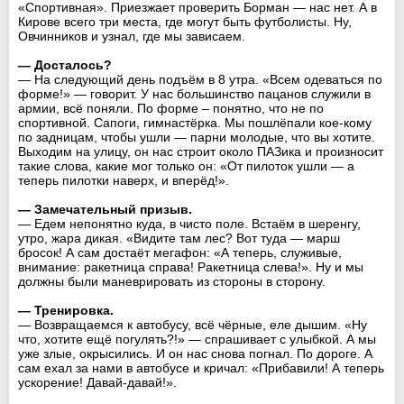
«Спортивная». Приезжает проверить Борман — нас нет. А в
Кирове всего три места, где могут быть футболисты. Ну,
Овчинников и узнал, где мы зависаем.
— Досталось?
— На следующий день подъём в 8 утра. «Всем одеваться по
форме!» — говорит. У нас большинство пацанов служили в
армии, всё поняли. По форме – понятно, что не по
спортивной. Сапоги, гимнастёрка. Мы пошлёпали кое-кому
по задницам, чтобы ушли — парни молодые, что вы хотите.
Выходим на улицу, он нас строит около ПАЗика и произносит
такие слова, какие мог только он: «От пилоток ушли — а
теперь пилотки наверх, и вперёд!».
— Замечательный призыв.
— Едем непонятно куда, в чисто поле. Встаём в шеренгу,
утро, жара дикая. «Видите там лес? Вот туда — марш
бросок! А сам достаёт мегафон: «А теперь, служивые,
внимание: ракетница справа! Ракетница слева!». Ну и мы
должны были маневрировать из стороны в сторону.
— Тренировка.
— Возвращаемся к автобусу, всё чёрные, еле дышим. «Ну
что, хотите ещё погулять?!» — спрашивает с улыбкой. А мы
уже злые, окрысились. И он нас снова погнал. По дороге. А
сам ехал за нами в автобусе и кричал: «Прибавили! А теперь
ускорение! Давай-давай!».