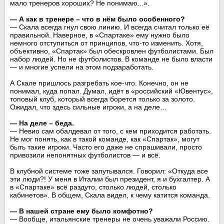
мало тренеров хороших? Не понимаю...».
— А как в тренере – что в нём было особенного?
— Скала всегда гнул свою линию. И всегда считал только её
правильной. Наверное, в «Спартаке» ему нужно было
немного отступиться от принципов, что-то изменить. Хотя,
объективно, «Спартак» был обескровлен футболистами. Был
набор людей. Но не футболистов. В команде не было власти
— и многие успели на этом подзаработать.
А Скале пришлось разгребать кое-что. Конечно, он не
понимал, куда попал. Думал, идёт в «российский «Ювентус»,
топовый клуб, который всегда борется только за золото.
Ожидал, что здесь сильные игроки, а на деле…
— На деле – беда.
— Невио сам обалдевал от того, с кем приходится работать.
Не мог понять, как в такой команде, как «Спартак», могут
быть такие игроки. Часто его даже не спрашивали, просто
привозили непонятных футболистов — и всё.
В клубной системе тоже запутывался. Говорил: «Откуда все
эти люди?! У меня в Италии был президент, я и бухгалтер. А
в «Спартаке» всё раздуто, столько людей, столько
кабинетов». В общем, Скала видел, к чему катится команда.
— В нашей стране ему было комфотно?
— Вообще, итальянские тренеры не очень уважали Россию.