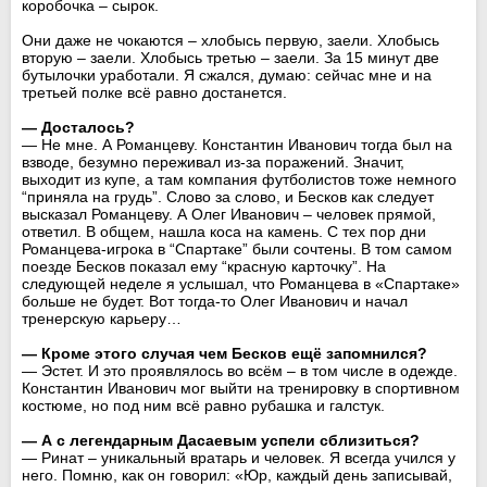
коробочка – сырок.
Они даже не чокаются – хлобысь первую, заели. Хлобысь
вторую – заели. Хлобысь третью – заели. За 15 минут две
бутылочки уработали. Я сжался, думаю: сейчас мне и на
третьей полке всё равно достанется.
— Досталось?
— Не мне. А Романцеву. Константин Иванович тогда был на
взводе, безумно переживал из-за поражений. Значит,
выходит из купе, а там компания футболистов тоже немного
“приняла на грудь”. Слово за слово, и Бесков как следует
высказал Романцеву. А Олег Иванович – человек прямой,
ответил. В общем, нашла коса на камень. С тех пор дни
Романцева-игрока в “Спартаке” были сочтены. В том самом
поезде Бесков показал ему “красную карточку”. На
следующей неделе я услышал, что Романцева в «Спартаке»
больше не будет. Вот тогда-то Олег Иванович и начал
тренерскую карьеру…
— Кроме этого случая чем Бесков ещё запомнился?
— Эстет. И это проявлялось во всём – в том числе в одежде.
Константин Иванович мог выйти на тренировку в спортивном
костюме, но под ним всё равно рубашка и галстук.
— А с легендарным Дасаевым успели сблизиться?
— Ринат – уникальный вратарь и человек. Я всегда учился у
него. Помню, как он говорил: «Юр, каждый день записывай,