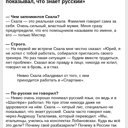
показывал, что знает русский»
— Чем запомнился Скала?
— Скала — это реальная скала. Фамилия говорит сама за
себя. Очень сильный, властный мужик. Меня сразу
предупредили, что его помощников называем по имени, а
его — только Мистер.
— Строго.
— На первой же встрече Скала мне честно сказал: «Юрий, я
не хотел с тобой работать, собирался пригласить своего
тренера. Но раз такая ситуация — будем вместе трудиться,
нет проблем». Сказал всю правду в лицо, никогда не юлил,
говорил не в бровь, а в глаз.
Невио Скала обалдевал от того, с кем
приходится работать в «Спартаке».
— По-русски он говорил?
— Невио очень хорошо понимал русский язык, он ведь и в
«Шахтёре» работал. Но при этом никогда даже не
здоровался на нём. Скала — хитрый лис, специально не
показывал, что знает русский. Скала часто говорил нам,
через Андрюшу Талалаева, который переводил: «Мы,
итальянцы, учились на конспектах Лобановсках. Куда вы всё
это дели? Почему своё разбазарили? Почему в России так