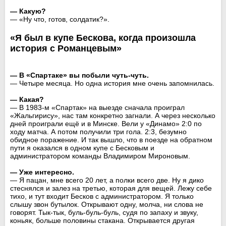
— Какую?
— «Ну что, готов, солдатик?».
«Я был в купе Бескова, когда произошла
история с Романцевым»
— В «Спартаке» вы побыли чуть-чуть.
— Четыре месяца. Но одна история мне очень запомнилась.
— Какая?
— В 1983-м «Спартак» на выезде сначала проиграл
«Жальгирису», нас там конкретно загнали. А через несколько
дней проиграли ещё и в Минске. Вели у «Динамо» 2:0 по
ходу матча. А потом получили три гола. 2:3, безумно
обидное поражение. И так вышло, что в поезде на обратном
пути я оказался в одном купе с Бесковым и
администратором команды Владимиром Мироновым.
— Уже интересно.
— Я пацан, мне всего 20 лет, а полки всего две. Ну я дико
стеснялся и залез на третью, которая для вещей. Лежу себе
тихо, и тут входит Бесков с администратором. Я только
слышу звон бутылок. Открывают одну, молча, ни слова не
говорят. Тык-тык, буль-буль-буль, судя по запаху и звуку,
коньяк, больше половины стакана. Открывается другая