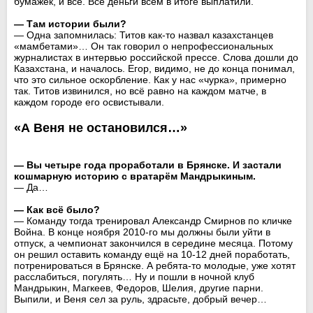
бумажек, и всё. Все деньги всем в итоге выплатили.
— Там истории были?
— Одна запомнилась: Титов как-то назвал казахстанцев
«мамбетами»… Он так говорил о непрофессиональных
журналистах в интервью российской прессе. Слова дошли до
Казахстана, и началось. Егор, видимо, не до конца понимал,
что это сильное оскорбление. Как у нас «чурка», примерно
так. Титов извинился, но всё равно на каждом матче, в
каждом городе его освистывали.
«А Веня не остановился…»
— Вы четыре года проработали в Брянске. И застали
кошмарную историю с вратарём Мандрыкиным.
— Да…
— Как всё было?
— Команду тогда тренировал Александр Смирнов по кличке
Война. В конце ноября 2010-го мы должны были уйти в
отпуск, а чемпионат закончился в середине месяца. Потому
он решил оставить команду ещё на 10-12 дней поработать,
потренироваться в Брянске. А ребята-то молодые, уже хотят
расслабиться, погулять… Ну и пошли в ночной клуб
Мандрыкин, Магкеев, Федоров, Шелия, другие парни.
Выпили, и Веня сел за руль, здрасьте, добрый вечер…