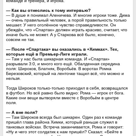
команде и тренера, и игрока.
— Как вы отнеслись к тому интервью?
— В душе я понимал Аленичева. И многие игроки тоже. Дима
— очень правильный человек, а порой правильность только
мешает. У него оголённое чувство справедливости. Он
убеждён, что «Спартак» должен играть красиво, считает, что
иначе быть не может. А у Старкова всё было, конечно,
совсем не так.
— После «Спартака» вы оказались в «Химках». Тех,
которые ещё в Премьер-Лиге играли.
— Там у нас была шикарная команда. И «Спартак»
разрывали 3:0, и много кого ещё. Обалденная середина
поля: Широков, Блатняк, Воробьёв. В воротах Ромка
Березовский, который на ленточке тащил всё, что можно и
нельзя.
Тогда Широков только-только приходил в себя, возвращался
в футбол. Но всё равно было видно: Рома — игрок от бога.
Какие они вещи вытворяли вместе с Воробьём в центре
поля.
— А вне поля?
— Там Широков всегда был шикарен. Один раз к команде
пришёл глава района Химки, который раньше служил в
танковых войсках. Встреча заканчивается, Рома и говорит:
«Ну и чего этот солдатик к нам пришёл? Сказал: «Бейте в