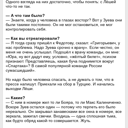
Одного взгляда на них достаточно, чтобы понять: с Лёшей
что-то не так.
— А что там было?
— Знаете, когда у человека в глазах восторг? Вот у Зуева они
были такими постоянно. Он не мог остановиться, не мог
контролировать себя.
— Как вы отреагировали?
— Я тогда сразу пришёл к Федотову, сказал: «Григорьевич, у
нас проблема. Надо Зуева срочно к врачу». Если честно, он
меня не очень услышал. Подошёл к врачу команды, он мне:
«Юра, ну вот дадут ему, условно, «жёлтый билет», психом
признают. Представляешь, какая буча поднимется вокруг
«Спартака»? В самой популярной команде России
сумасшедший».
Но надо было человека спасать, а не думать о том, что в
прессе напишут. Приехали на сбор в Турцию. И начались
выходки Лёши.
— Какие?
— С ним в номере жил то ли Бояра, то ли Макс Калиниченко.
Вскоре Зуев остался один — потому что терпеть его было
нереально. Он закрывал занавесками все окна в номере, все
зеркала, зажигал свечки. Входишь — одна сплошная тьма,
как будто обряд какой-то совершается. Жуть.