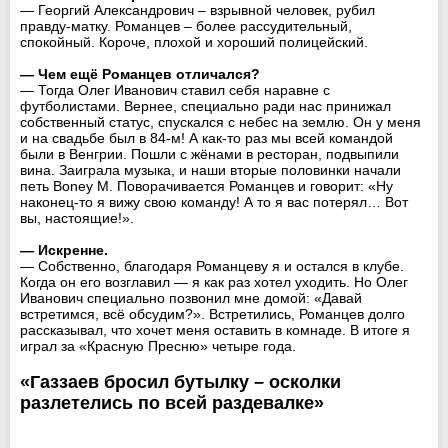
— Георгий Александрович – взрывной человек, рубил
правду-матку. Романцев – более рассудительный,
спокойный. Короче, плохой и хороший полицейский.
— Чем ещё Романцев отличался?
— Тогда Олег Иванович ставил себя наравне с
футболистами. Вернее, специально ради нас принижал
собственный статус, спускался с небес на землю. Он у меня
и на свадьбе был в 84-м! А как-то раз мы всей командой
были в Венгрии. Пошли с жёнами в ресторан, подвыпили
вина. Заиграла музыка, и наши вторые половинки начали
петь Boney M. Поворачивается Романцев и говорит: «Ну
наконец-то я вижу свою команду! А то я вас потерял… Вот
вы, настоящие!».
— Искренне.
— Собственно, благодаря Романцеву я и остался в клубе.
Когда он его возглавил — я как раз хотел уходить. Но Олег
Иванович специально позвонил мне домой: «Давай
встретимся, всё обсудим?». Встретились, Романцев долго
рассказывал, что хочет меня оставить в комнаде. В итоге я
играл за «Красную Пресню» четыре года.
«Газзаев бросил бутылку – осколки
разлетелись по всей раздевалке»