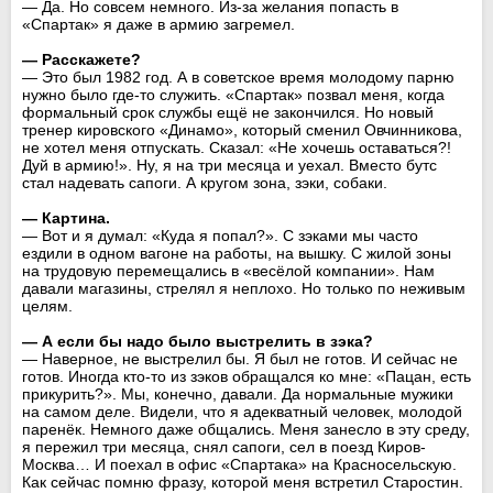
— Да. Но совсем немного. Из-за желания попасть в
«Спартак» я даже в армию загремел.
— Расскажете?
— Это был 1982 год. А в советское время молодому парню
нужно было где-то служить. «Спартак» позвал меня, когда
формальный срок службы ещё не закончился. Но новый
тренер кировского «Динамо», который сменил Овчинникова,
не хотел меня отпускать. Сказал: «Не хочешь оставаться?!
Дуй в армию!». Ну, я на три месяца и уехал. Вместо бутс
стал надевать сапоги. А кругом зона, зэки, собаки.
— Картина.
— Вот и я думал: «Куда я попал?». С зэками мы часто
ездили в одном вагоне на работы, на вышку. С жилой зоны
на трудовую перемещались в «весёлой компании». Нам
давали магазины, стрелял я неплохо. Но только по неживым
целям.
— А если бы надо было выстрелить в зэка?
— Наверное, не выстрелил бы. Я был не готов. И сейчас не
готов. Иногда кто-то из зэков обращался ко мне: «Пацан, есть
прикурить?». Мы, конечно, давали. Да нормальные мужики
на самом деле. Видели, что я адекватный человек, молодой
паренёк. Немного даже общались. Меня занесло в эту среду,
я пережил три месяца, снял сапоги, сел в поезд Киров-
Москва… И поехал в офис «Спартака» на Красносельскую.
Как сейчас помню фразу, которой меня встретил Старостин.