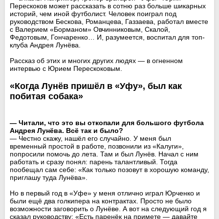
Перескоков может рассказать в сотню раз больше шикарных
историй, чем иной футболист. Человек поиграл под
руководством Бескова, Романцева, Газзаева, работал вместе
с Валерием «Борманом» Овчинниковым, Скалой,
Федотовым, Гончаренко… И, разумеется, воспитал для топ-
клуба Андрея Лунёва.
Рассказ об этих и многих других людях — в огненном
интервью с Юрием Перескоковым.
«Когда Лунёв пришёл в «Уфу», был как
побитая собака»
— Читали, что это вы откопали для большого футбола
Андрея Лунёва. Всё так и было?
— Честно скажу, нашёл его случайно. У меня был
временный простой в работе, позвонили из «Калуги»,
попросили помочь до лета. Там и был Лунёв. Начал с ним
работать и сразу понял: парень талантливый. Тогда
пообещал сам себе: «Как только позовут в хорошую команду,
приглашу туда Лунёва».
Но в первый год в «Уфе» у меня отлично играл Юрченко и
были ещё два голкипера на контрактах. Просто не было
возможности заговорить о Лунёве. А вот на следующий год я
сказал руководству: «Есть паренёк на примете — давайте