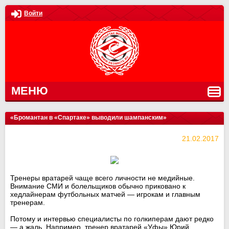
Войти
МЕНЮ
«Бромантан в «Спартаке» выводили шампанским»
21.02.2017
Тренеры вратарей чаще всего личности не медийные.
Внимание СМИ и болельщиков обычно приковано к
хедлайнерам футбольных матчей — игрокам и главным
тренерам.
Потому и интервью специалисты по голкиперам дают редко
— а жаль. Например, тренер вратарей «Уфы» Юрий