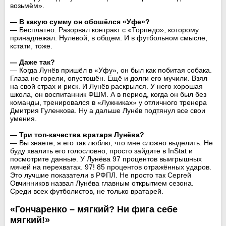
возьмём».
— В какую сумму он обошёлся «Уфе»?
— Бесплатно. Разорвал контракт с «Торпедо», которому
принадлежал. Нулевой, в общем. И в футбольном смысле,
кстати, тоже.
— Даже так?
— Когда Лунёв пришёл в «Уфу», он был как побитая собака.
Глаза не горели, опустошён. Ещё и долги его мучили. Взял
на свой страх и риск. И Лунёв раскрылся. У него хорошая
школа, он воспитанник ФШМ. А в период, когда он был без
команды, тренировался в «Лужниках» у отличного тренера
Дмитрия Гуленкова. Ну а дальше Лунёв подтянул все свои
умения.
— Три топ-качества вратаря Лунёва?
— Вы знаете, я его так люблю, что мне сложно выделить. Не
буду хвалить его голословно, просто зайдите в InStat и
посмотрите данные. У Лунёва 97 процентов выигрышных
мячей на перехватах. 97! 85 процентов отражённых ударов.
Это лучшие показатели в РФПЛ. Не просто так Сергей
Овчинников назвал Лунёва главным открытием сезона.
Среди всех футболистов, не только вратарей.
«Гончаренко – мягкий? Ни фига себе
мягкий!»