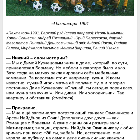
«Пахтакор»-1991
«Пахтакор»-1991. Верхний ряд (слева направо): Игорь Шквырин,
Хорен Оганесян, Андрей Пятницкий, Юрий Перескоков, Фархад
Магометов, Геннадий Денисов; нижний ряд: Андрей Яркин, Рифат
Галеев, Мирджалол Касымов, Ильхом Шарипов, Рашид Узаков.
— Нижний – свои истории?
— Мы с Димой Кузнецовым жили в доме, который, по сути,
принадлежал Борману. Но мебели в квартире было мало.
Зато тогда на матчах рекламировали себя мебельные
компании. За воротами стоит, например, кухня. И всем
известно: лучший игрок матча её получит. Ну, я и говорил
постоянно Диме Кузнецову: «Слушай, ты сегодня порви всех,
нам нужна эта кухня!». Или диван. Или холодильник. Так
квартиру и обставили
(смеётся)
.
— Прекрасно.
— Мне ещё запомнился потрясающий тандем: Овчинников и
Арсен Найдёнов из Сочи! Дополняли друг друга — как
Романцев с Ярцевым. А какие сцены они разыгрывали…
Мат-перемат, эмоции, страсть. Найдёнов Овчинникову любил
кричать при всех: «Эй ты, жаба!». Но, естественно, они
играли на публику, на самом деле очень сильно уважали