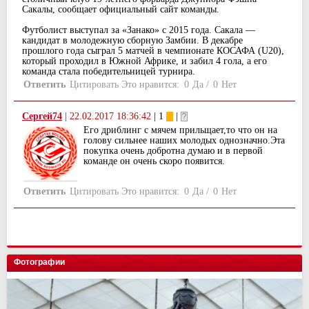
Сакалы, сообщает официальный сайт команды.
Футболист выступал за «Занако» с 2015 года. Сакала —
кандидат в молодежную сборную Замбии. В декабре
прошлого года сыграл 5 матчей в чемпионате КОСАФА (U20),
который проходил в Южной Африке, и забил 4 гола, а его
команда стала победительницей турнира.
Ответить
Цитировать
Это нравится:
0
Да
/
0
Нет
Сергей74
|
22.02.2017 18:36:42
| 1
|
Его дриблинг с мячем прильщает,то что он на
голову сильнее наших молодых однозначно.Эта
покупка очень добротна думаю и в первой
команде он очень скоро появится.
Ответить
Цитировать
Это нравится:
0
Да
/
0
Нет
Фотографии