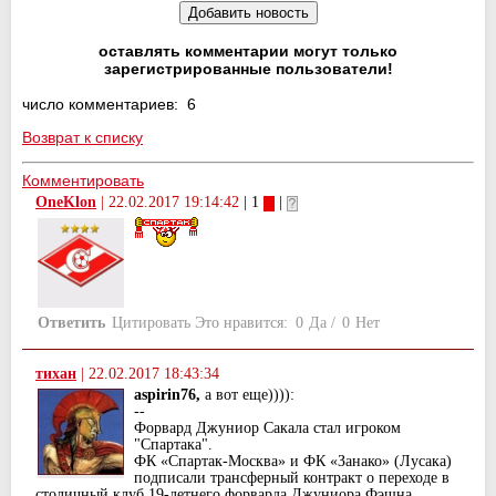
оставлять комментарии могут только
зарегистрированные пользователи!
число комментариев: 6
Возврат к списку
Комментировать
OneKlon
|
22.02.2017 19:14:42
| 1
|
Ответить
Цитировать
Это нравится:
0
Да
/
0
Нет
тихан
|
22.02.2017 18:43:34
aspirin76,
а вот еще)))):
--
Форвард Джуниор Сакала стал игроком
"Спартака".
ФК «Спартак-Москва» и ФК «Занако» (Лусака)
подписали трансферный контракт о переходе в
столичный клуб 19-летнего форварда Джуниора Фэшна