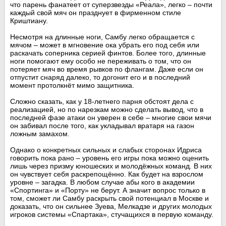
что парень фанатеет от суперзвезды «Реала», легко – почти
каждый свой мяч он празднует в фирменном стиле
Криштиану.
Несмотря на длинные ноги, Самбу легко обращается с
мячом – может в мгновение ока убрать его под себя или
раскачать соперника серией финтов. Более того, длинные
ноги помогают ему особо не переживать о том, что он
потеряет мяч во время рывков по флангам. Даже если он
отпустит снаряд далеко, то догонит его и в последний
момент протолкнёт мимо защитника.
Сложно сказать, как у 18-летнего парня обстоят дела с
реализацией, но по нарезкам можно сделать вывод, что в
последней фазе атаки он уверен в себе – многие свои мячи
он забивал после того, как укладывал вратаря на газон
ложным замахом.
Однако о конкретных сильных и слабых сторонах Идриса
говорить пока рано – уровень его игры пока можно оценить
лишь через призму юношеских и молодёжных команд. В них
он чувствует себя раскрепощённо. Как будет на взрослом
уровне – загадка. В любом случае абы кого в академии
«Спортинга» и «Порту» не берут. А значит вопрос только в
том, сможет ли Самбу раскрыть свой потенциал в Москве и
доказать, что он сильнее Зуева, Мелкадзе и других молодых
игроков системы «Спартака», стучащихся в первую команду.