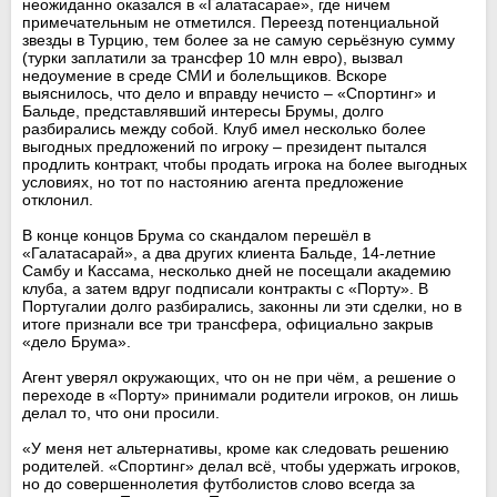
неожиданно оказался в «Галатасарае», где ничем
примечательным не отметился. Переезд потенциальной
звезды в Турцию, тем более за не самую серьёзную сумму
(турки заплатили за трансфер 10 млн евро), вызвал
недоумение в среде СМИ и болельщиков. Вскоре
выяснилось, что дело и вправду нечисто – «Спортинг» и
Бальде, представлявший интересы Брумы, долго
разбирались между собой. Клуб имел несколько более
выгодных предложений по игроку – президент пытался
продлить контракт, чтобы продать игрока на более выгодных
условиях, но тот по настоянию агента предложение
отклонил.
В конце концов Брума со скандалом перешёл в
«Галатасарай», а два других клиента Бальде, 14-летние
Самбу и Кассама, несколько дней не посещали академию
клуба, а затем вдруг подписали контракты с «Порту». В
Португалии долго разбирались, законны ли эти сделки, но в
итоге признали все три трансфера, официально закрыв
«дело Брума».
Агент уверял окружающих, что он не при чём, а решение о
переходе в «Порту» принимали родители игроков, он лишь
делал то, что они просили.
«У меня нет альтернативы, кроме как следовать решению
родителей. «Спортинг» делал всё, чтобы удержать игроков,
но до совершеннолетия футболистов слово всегда за