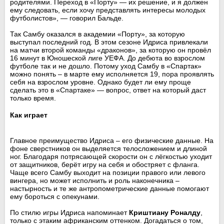
родителями. Переход в «Порту» — их решение, и я должен
ему следовать, если хочу представлять интересы молодых
футболистов», — говорил Бальде.
Так Самбу оказался в академии «Порту», за которую
выступал последний год. В этом сезоне Идриса привлекали
на матчи второй команды «драконов», за которую он провёл
16 минут в Юношеской лиге УЕФА. До дебюта во взрослом
футболе так и не дошло. Потому уход Самбу в «Спартак»
можно понять – в марте ему исполняется 19, пора проявлять
себя на взрослом уровне. Однако будет ли ему проще
сделать это в «Спартаке» — вопрос, ответ на который даст
только время.
Как играет
Главное преимущество Идриса – его физические данные. На
фоне сверстников он выделяется телосложением и длиной
ног. Благодаря потрясающей скорости он с лёгкостью уходит
от защитников, берёт игру на себя и обостряет с фланга.
Чаще всего Самбу выходит на позиции правого или левого
вингера, но может исполнить и роль наконечника –
настырность и те же антропометрические данные помогают
ему бороться с опекунами.
По стилю игры Идриса напоминает
Криштиану Роналду
,
только с этаким африканским оттенком. Догадаться о том,