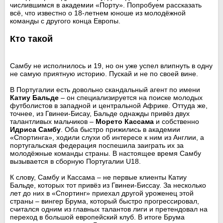
числившимся в академии «Порту». Попробуем рассказать
всё, что известно о 18-летнем юноше из молодёжной
команды с другого конца Европы.
Кто такой
Самбу не исполнилось и 19, но он уже успел влипнуть в одну
не самую приятную историю. Пускай и не по своей вине.
В Португалии есть довольно скандальный агент по имени
Катиу Бальде
– он специализируется на поиске молодых
футболистов в западной и центральной Африке. Оттуда же,
точнее, из Гвинеи-Бисау, Бальде однажды привёз двух
талантливых мальчиков –
Морето Кассама
и собственно
Идриса Самбу
. Оба быстро прижились в академии
«Спортинга», ходили слухи об интересе к ним из Англии, а
португальская федерация поспешила заиграть их за
молодёжные команды страны. В настоящее время Самбу
вызывается в сборную Португалии U18.
К слову, Самбу и Кассама – не первые клиенты Катиу
Бальде, которых тот привёз из Гвинеи-Биссау. За несколько
лет до них в «Спортинг» приехал другой уроженец этой
страны – вингер Брума, который быстро прогрессировал,
считался одним из главных талантов лиги и претендовал на
переход в большой европейский клуб. В итоге Брума