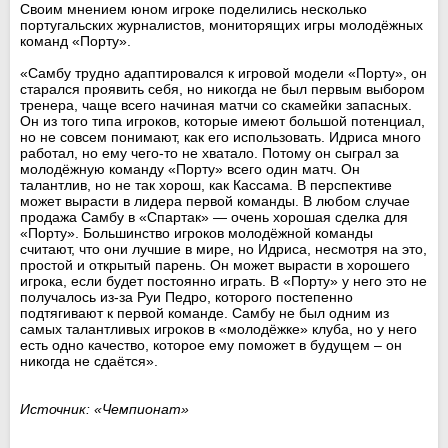
Своим мнением юном игроке поделились несколько
португальских журналистов, мониторящих игры молодёжных
команд «Порту».
«Самбу трудно адаптировался к игровой модели «Порту», он
старался проявить себя, но никогда не был первым выбором
тренера, чаще всего начиная матчи со скамейки запасных.
Он из того типа игроков, которые имеют большой потенциал,
но не совсем понимают, как его использовать. Идриса много
работал, но ему чего-то не хватало. Потому он сыграл за
молодёжную команду «Порту» всего один матч. Он
талантлив, но не так хорош, как Кассама. В перспективе
может вырасти в лидера первой команды. В любом случае
продажа Самбу в «Спартак» — очень хорошая сделка для
«Порту». Большинство игроков молодёжной команды
считают, что они лучшие в мире, но Идриса, несмотря на это,
простой и открытый парень. Он может вырасти в хорошего
игрока, если будет постоянно играть. В «Порту» у него это не
получалось из-за Руи Педро, которого постепенно
подтягивают к первой команде. Самбу не был одним из
самых талантливых игроков в «молодёжке» клуба, но у него
есть одно качество, которое ему поможет в будущем – он
никогда не сдаётся».
Источник: «Чемпионат»