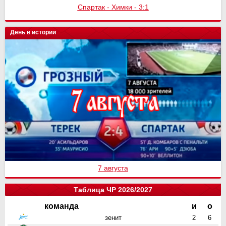
Спартак - Химки - 3:1
День в истории
7 августа
Таблица ЧР 2026/2027
команда
и
о
зенит
2
6