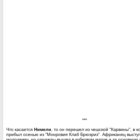
***
Что касается
Нимели
, то он перешел из чешской "Карвины", в 
прибыл осенью из "Монровия Клаб Брюэриз". Африканец высту
молодежку, но однажды вышел в кубковом матче и за основную