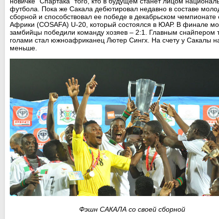
новичке "Спартака" того, кто в будущем станет лицом национал
футбола. Пока же Сакала дебютировал недавно в составе мол
сборной и способствовал ее победе в декабрьском чемпионате 
Африки (COSAFA) U-20, который состоялся в ЮАР. В финале м
замбийцы победили команду хозяев – 2:1. Главным снайпером т
голами стал южноафриканец Лютер Сингх. На счету у Сакалы н
меньше.
Фэшн САКАЛА со своей сборной