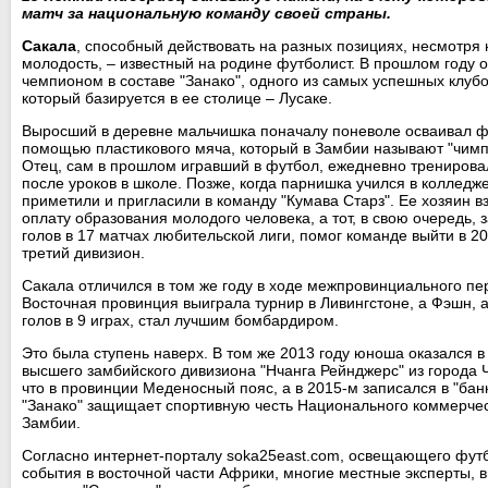
матч за национальную команду своей страны.
Сакала
, способный действовать на разных позициях, несмотря 
молодость, – известный на родине футболист. В прошлом году о
чемпионом в составе "Занако", одного из самых успешных клуб
который базируется в ее столице – Лусаке.
Выросший в деревне мальчишка поначалу поневоле осваивал ф
помощью пластикового мяча, который в Замбии называют "чимп
Отец, сам в прошлом игравший в футбол, ежедневно тренирова
после уроков в школе. Позже, когда парнишка учился в колледже
приметили и пригласили в команду "Кумава Старз". Ее хозяин в
оплату образования молодого человека, а тот, в свою очередь, 
голов в 17 матчах любительской лиги, помог команде выйти в 20
третий дивизион.
Сакала отличился в том же году в ходе межпровинциального пе
Восточная провинция выиграла турнир в Ливингстоне, а Фэшн, а
голов в 9 играх, стал лучшим бомбардиром.
Это была ступень наверх. В том же 2013 году юноша оказался в
высшего замбийского дивизиона "Нчанга Рейнджерс" из города 
что в провинции Меденосный пояс, а в 2015-м записался в "бан
"Занако" защищает спортивную честь Национального коммерчес
Замбии.
Согласно интернет-порталу soka25east.com, освещающего фут
события в восточной части Африки, многие местные эксперты, в