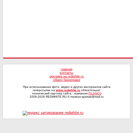
Текстильщик
Ротор
КАМАЗ
СКА-Хабаровск
главная
контакты
реклама на redwhite.ru
обмен баннерами
При использовании фото, видео и других материалов сайта
гиперссылка на
www.redwhite.ru
обязательна!
технический партнер сайта - компания
FILANCO
2006-2026 REDWHITE.RU © moskva-spartak@mail.ru