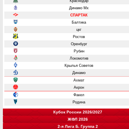
Краснодар
Динамо Мх
СПАРТАК
Балтика
цкг
Ростов
Оренбург
Рубин
Локомотив
Крылья Советов
Динамо
Ахмат
Акрон
Факел
Родина
Кубок России 2026/2027
ЖФЛ 2026
Группа "A"
Группа "B"
Группа "C"
Группа "D"
2-я Лига Б. Группа 2
Крылья Советов
СПАРТАК
Динамо
Ростов
команда