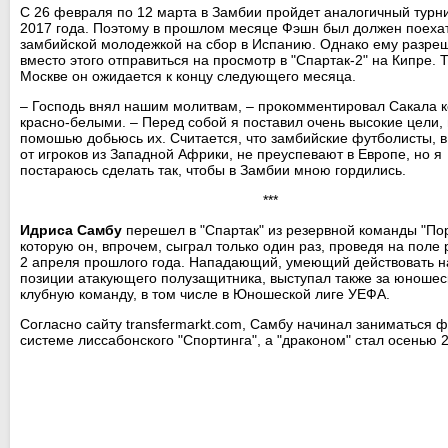
С 26 февраля по 12 марта в Замбии пройдет аналогичный турни
2017 года. Поэтому в прошлом месяце Фэшн был должен поехат
замбийской молодежкой на сбор в Испанию. Однако ему разре
вместо этого отправиться на просмотр в "Спартак-2" на Кипре. 
Москве он ожидается к концу следующего месяца.
– Господь внял нашим молитвам, – прокомментировал Сакала к
красно-белыми. – Перед собой я поставил очень высокие цели, 
помошью добьюсь их. Считается, что замбийские футболисты, в
от игроков из Западной Африки, не преуспевают в Европе, но я
постараюсь сделать так, чтобы в Замбии мною гордились.
***
Идриса Самбу
перешел в "Спартак" из резервной команды "Пор
которую он, впрочем, сыграл только один раз, проведя на поле 
2 апреля прошлого года. Нападающий, умеющий действовать н
позиции атакующего полузащитника, выступал также за юноше
клубную команду, в том числе в Юношеской лиге УЕФА.
Согласно сайту transfermarkt.com, Самбу начинал заниматься 
системе лиссабонского "Спортинга", а "драконом" стал осенью 2