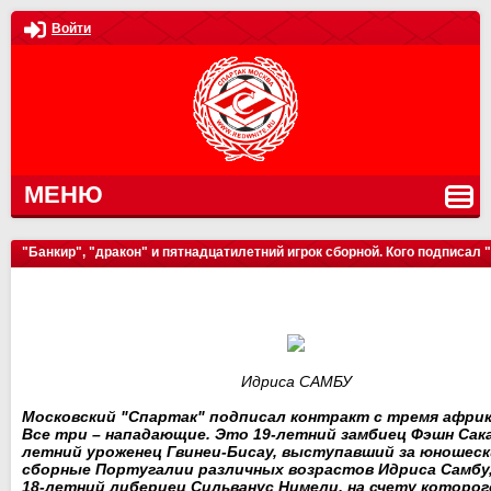
Войти
МЕНЮ
"Банкир", "дракон" и пятнадцатилетний игрок сборной. Кого подписал 
Идриса САМБУ
Московский "Спартак" подписал контракт с тремя африк
Все три – нападающие. Это 19-летний замбиец Фэшн Сака
летний уроженец Гвинеи-Бисау, выступавший за юношеск
сборные Португалии различных возрастов Идриса Самбу,
18-летний либериец Сильванус Нимели, на счету которог