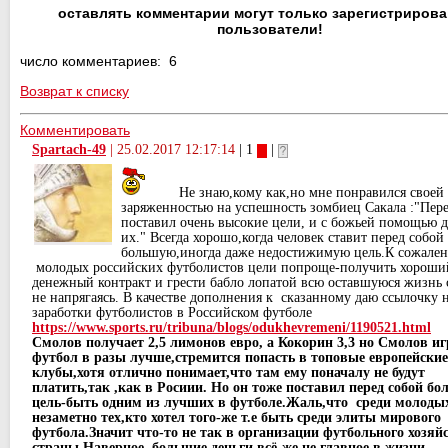
оставлять комментарии могут только зарегистриров
пользователи!
число комментариев: 6
Возврат к списку
Комментировать
Spartach-49
|
25.02.2017 12:17:14
| 1
|
Не знаю,кому как,но мне понравился своей
заряженностью на успешность зомбиец Сакала :"Пере
поставил очень высокие цели, и с божьей помощью 
их." Всегда хорошо,когда человек ставит перед собой
большую,иногда даже недостижимую цель.К сожале
молодых российских футболистов цели попроще-получить хороши
денежный контракт и грести бабло лопатой всю оставшуюся жизнь 
не напрягаясь. В качестве дополнения к сказанному даю ссылочку 
заработки футболистов в Российском футболе
https://www.sports.ru/tribuna/blogs/odukhevremeni/1190521.html
Смолов получает 2,5 лимонов евро, а Кокорин 3,3 но Смолов иг
футбол в разы лучше,стремится попасть в топовые европейские
клубы,хотя отлично понимает,что там ему поначалу не будут
платить,так ,как в Росиии. Но он тоже поставил перед собой б
цель-быть одним из лучших в футболе.Жаль,что среди молоды
незаметно тех,кто хотел того-же т.е быть среди элиты мирового
футбола.Значит что-то не так в организации футбольного хозяй
страны.Наверное большие деньги всё-же не главное в жизни