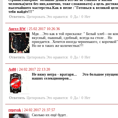
человека(хотя без них,конечно, тоже сложновато) а цель достиж
высочайшего мастерства.Как в песне :"Готовься к великой цели
тебя найдёт!!!"
Ответить
Цитировать
Это нравится:
0
Да
/
0
Нет
Ангел RW
|
25.02.2017 10:26:36
Мдя....Это как в той присказке: " Белый хлеб - он ко
вкусный, пышный, сдобный, всегда на столе... Но
приедается...Хочется иногда черненького, с корочкой"
Но не в таких же количествах!!!
Ответить
Цитировать
Это нравится:
0
Да
/
0
Нет
As80
|
24.02.2017 22:13:20
Не вижу негра - вратаря... Это большое упущен
наших селекционеров...
Ответить
Цитировать
Это нравится:
0
Да
/
0
Нет
repeyok
|
24.02.2017 21:37:57
Сколько их ещё будет..