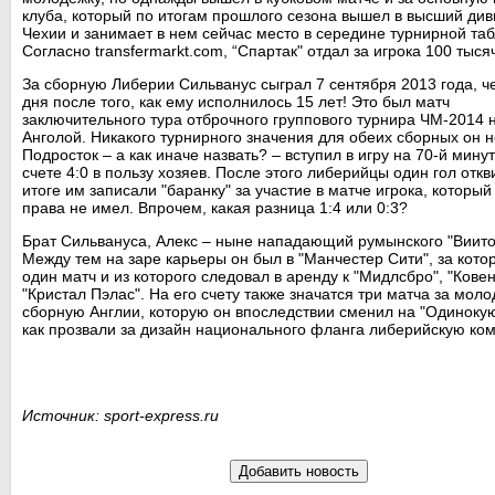
клуба, который по итогам прошлого сезона вышел в высший див
Чехии и занимает в нем сейчас место в середине турнирной та
Согласно transfermarkt.сom, “Спартак" отдал за игрока 100 тыся
За сборную Либерии Сильванус сыграл 7 сентября 2013 года, ч
дня после того, как ему исполнилось 15 лет! Это был матч
заключительного тура отброчного группового турнира ЧМ-2014 
Анголой. Никакого турнирного значения для обеих сборных он н
Подросток – а как иначе назвать? – вступил в игру на 70-й мину
счете 4:0 в пользу хозяев. После этого либерийцы один гол откв
итоге им записали "баранку" за участие в матче игрока, который
права не имел. Впрочем, какая разница 1:4 или 0:3?
Брат Сильвануса, Алекс – ныне нападающий румынского "Виито
Между тем на заре карьеры он был в "Манчестер Сити", за кото
один матч и из которого следовал в аренду к "Мидлсбро", "Ковен
"Кристал Пэлас". На его счету также значатся три матча за мол
сборную Англии, которую он впоследствии сменил на "Одинокую
как прозвали за дизайн национального фланга либерийскую ком
Источник: sport-express.ru