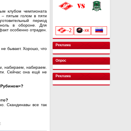
тым клубом чемпионата
 – пятым голом в пяти
«Лукойл Арена»
начало матча в 20:00
готовительный период
 ноль в обороне. Для
факт особенно отраден.
Реклама
 не бывает. Хорошо, что
Опрос
, набираем, набираем.
сти. Сейчас она ещё не
Реклама
 «Рубином»?
сто?
но. Скандинавы все так
т.