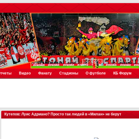
тчеты
Видео
Фанату
Стадионы
О футболе
КБ Форум
Кутепов: Луис Адриано? Просто так людей в «Милан» не берут