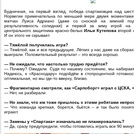
Будничная, на первый взгляд, победа спартаковцев над шес
Норвегии примечательна по меньшей мере двумя моментами
матчах Луиса Адриано (даже со сноской на зимний под
результативность солидная) и первой за зиму игрой на
центрального защитника красно-белых
Ильи Кутепова
второй 
И он этого не скрывает.
— Тяжёлой получилась игра?
— Тяжёлой, как и все предыдущие. Лёгких у нас даже на сборах
выиграли. Положительный результат – это всегда хорошо.
— Не ожидали, что настолько трудно придётся?
— Почему? Ожидали. Судя по нашему состоянию, мы набираем
Надеюсь, к «Краснодару» подойдём в стопроцентной готовно
оптимальная, но мы где-то вверху, близко.
— Фрагментарно смотрели, как «Сарпсборг» играл с ЦСКА,
— Нет, не разбирали.
— Но знали, что им тоже пришлось с этими ребятами непро
— Что команда крепкая, борется, бьётся – и так было понят
играют.
— Замены у «Спартака» изначально не планировались?
— Да, сразу предупредили, чтобы готовились играть все 90 мину