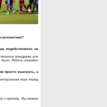
м коллективе?
ще подействовало на
ительного мандража или
е было. Ребята спокойно
не просто выиграть, а
контрольная игра перед
.
прос к тренеру. Мы можем