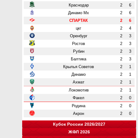
Краснодар
2
6
Динамо Мх
2
6
СПАРТАК
2
6
цкг
2
4
Оренбург
2
3
Ростов
2
3
Рубин
2
3
Балтика
2
3
Крылья Советов
2
1
Динамо
2
1
Ахмат
2
1
Локомотив
2
1
Факел
2
0
Родина
2
0
Акрон
2
0
Кубок России 2026/2027
ЖФЛ 2026
Группа "A"
Группа "B"
Группа "C"
Группа "D"
и
и
и
и
о
о
о
о