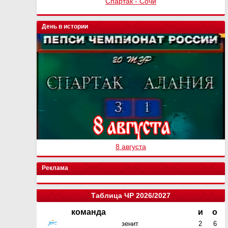
Спартак - Сочи
День в истории
8 августа
Реклама
Таблица ЧР 2026/2027
команда
и
о
зенит
2
6