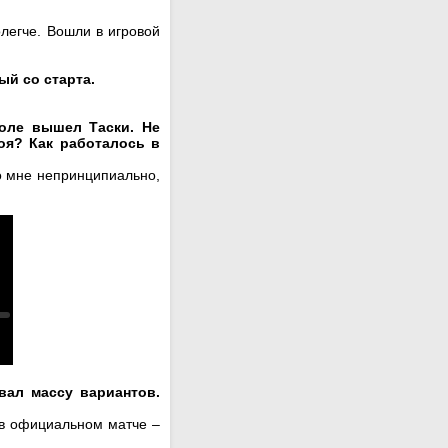
легче. Вошли в игровой
ый со старта.
оле вышел Таски. Не
оя? Как работалось в
о мне непринципиально,
вал массу вариантов.
 в официальном матче –