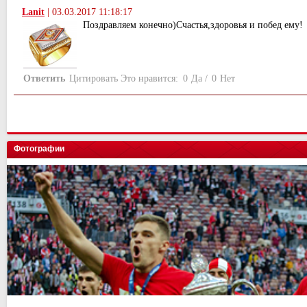
Lanit
|
03.03.2017 11:18:17
Поздравляем конечно)Счастья,здоровья и побед ему!
Ответить
Цитировать
Это нравится:
0
Да
/
0
Нет
Фотографии