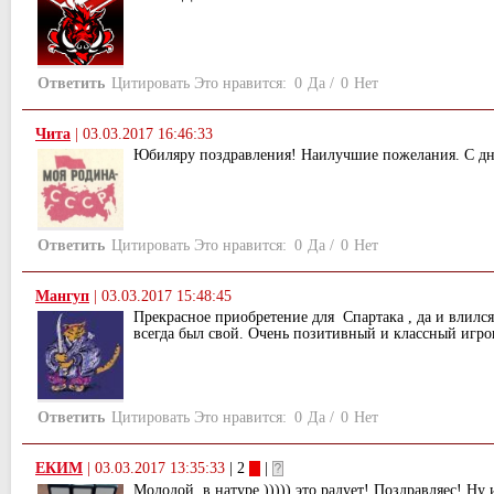
Ответить
Цитировать
Это нравится:
0
Да
/
0
Нет
Чита
|
03.03.2017 16:46:33
Юбиляру поздравления! Наилучшие пожелания. С д
Ответить
Цитировать
Это нравится:
0
Да
/
0
Нет
Мангуп
|
03.03.2017 15:48:45
Прекрасное приобретение для Спартака , да и влился
всегда был свой. Очень позитивный и классный игро
Ответить
Цитировать
Это нравится:
0
Да
/
0
Нет
ЕКИМ
|
03.03.2017 13:35:33
| 2
|
Молодой, в натуре ))))) это радует! Поздравляес! Ну 