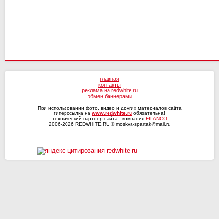
СКА-Хабаровск
главная
контакты
реклама на redwhite.ru
обмен баннерами
При использовании фото, видео и других материалов сайта
гиперссылка на
www.redwhite.ru
обязательна!
технический партнер сайта - компания
FILANCO
2006-2026 REDWHITE.RU © moskva-spartak@mail.ru