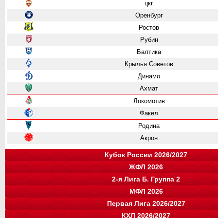
цкг
Оренбург
Ростов
Рубин
Балтика
Крылья Советов
Динамо
Ахмат
Локомотив
Факел
Родина
Акрон
Кубок России 2026/2027
ЖФЛ 2026
Группа "A"
Группа "B"
Группа "C"
Группа "D"
2-я Лига Б. Группа 2
Крылья Советов
СПАРТАК
Динамо
Ростов
команда
МФЛ 2026
Краснодар
Зенит
Родина
Зенит
цкг
команда
Первая Лига 2026/2027
Динамо Мх.
Локомотив
Оренбург
Ахмат
цкг
Динамо-СПб
Группа "А"
Группа "Б"
КХЛ 2026/2027