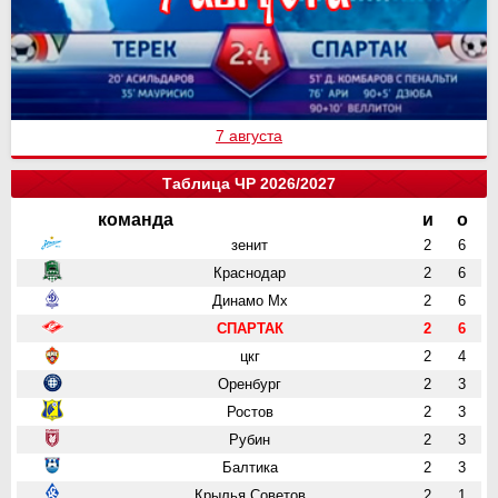
7 августа
Таблица ЧР 2026/2027
команда
и
о
зенит
2
6
Краснодар
2
6
Динамо Мх
2
6
СПАРТАК
2
6
цкг
2
4
Оренбург
2
3
Ростов
2
3
Рубин
2
3
Балтика
2
3
Крылья Советов
2
1